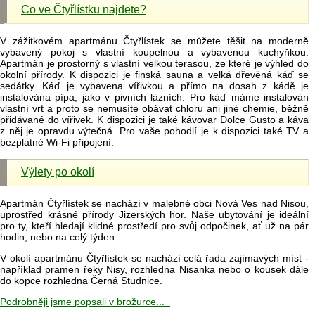
Co ve Čtyřlístku najdete?
V zážitkovém apartmánu Čtyřlístek se můžete těšit na moderně
vybavený pokoj s vlastní koupelnou a vybavenou kuchyňkou.
Apartmán je prostorný s vlastní velkou terasou, ze které je výhled do
okolní přírody. K dispozici je finská sauna a velká dřevěná káď se
sedátky. Káď je vybavena vířivkou a přímo na dosah z kádě je
instalována pípa, jako v pivních lázních. Pro káď máme instalován
vlastní vrt a proto se nemusíte obávat chloru ani jiné chemie, běžně
přidávané do vířivek. K dispozici je také kávovar Dolce Gusto a káva
z něj je opravdu výtečná. Pro vaše pohodlí je k dispozici také TV a
bezplatné Wi-Fi připojení.
Výlety po okolí
Apartmán Čtyřlístek se nachází v malebné obci Nová Ves nad Nisou,
uprostřed krásné přírody Jizerských hor. Naše ubytování je ideální
pro ty, kteří hledají klidné prostředí pro svůj odpočinek, ať už na pár
hodin, nebo na celý týden.
V okolí apartmánu Čtyřlístek se nachází celá řada zajímavých míst -
například pramen řeky Nisy, rozhledna Nisanka nebo o kousek dále
do kopce rozhledna Černá Studnice.
Podrobněji jsme popsali v brožurce...