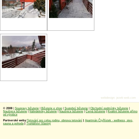
webdesign
:
jezek-web.com
© 2008
|
Soupravy bižuterie
|
Bižuterie e shop
|
Svatební bižuterie
|
Obchodní podmínky bižuterie
|
Naušnice bižuterie
|
Náhrdelníky bižuterie
|
Naušnice bižuterie
|
Černá bižuterie
|
Kvalitní bižuterie přímo
od výrobce
Partnerské weby:
Tetování pro celou rodinu, obnova tetování
|
Apartmán Čtyřlístek - wellness, pivo,
sauna a pohoda
|
Truhlářství šťastný