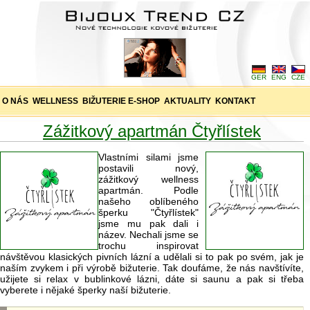
GER
ENG
CZE
O NÁS
WELLNESS
BIŽUTERIE E-SHOP
AKTUALITY
KONTAKT
Zážitkový apartmán Čtyřlístek
Vlastními silami jsme
postavili nový,
zážitkový wellness
apartmán. Podle
našeho oblíbeného
šperku "Čtyřlístek"
jsme mu pak dali i
název. Nechali jsme se
trochu inspirovat
návštěvou klasických pivních lázní a udělali si to pak po svém, jak je
naším zvykem i při výrobě bižuterie. Tak doufáme, že nás navštívíte,
užijete si relax v bublinkové lázni, dáte si saunu a pak si třeba
vyberete i nějaké šperky naší bižuterie.