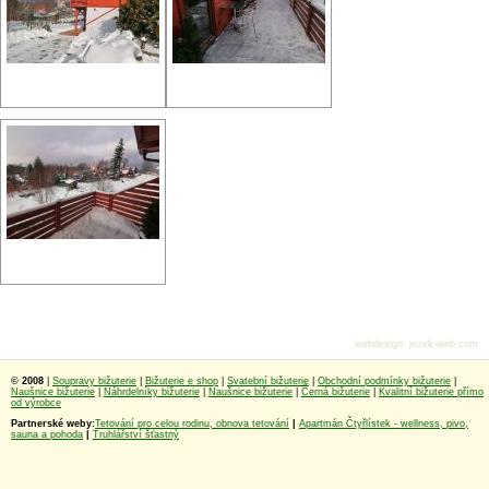
webdesign
:
jezek-web.com
© 2008
|
Soupravy bižuterie
|
Bižuterie e shop
|
Svatební bižuterie
|
Obchodní podmínky bižuterie
|
Naušnice bižuterie
|
Náhrdelníky bižuterie
|
Naušnice bižuterie
|
Černá bižuterie
|
Kvalitní bižuterie přímo
od výrobce
Partnerské weby:
Tetování pro celou rodinu, obnova tetování
|
Apartmán Čtyřlístek - wellness, pivo,
sauna a pohoda
|
Truhlářství šťastný