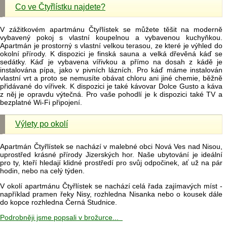
Co ve Čtyřlístku najdete?
V zážitkovém apartmánu Čtyřlístek se můžete těšit na moderně
vybavený pokoj s vlastní koupelnou a vybavenou kuchyňkou.
Apartmán je prostorný s vlastní velkou terasou, ze které je výhled do
okolní přírody. K dispozici je finská sauna a velká dřevěná káď se
sedátky. Káď je vybavena vířivkou a přímo na dosah z kádě je
instalována pípa, jako v pivních lázních. Pro káď máme instalován
vlastní vrt a proto se nemusíte obávat chloru ani jiné chemie, běžně
přidávané do vířivek. K dispozici je také kávovar Dolce Gusto a káva
z něj je opravdu výtečná. Pro vaše pohodlí je k dispozici také TV a
bezplatné Wi-Fi připojení.
Výlety po okolí
Apartmán Čtyřlístek se nachází v malebné obci Nová Ves nad Nisou,
uprostřed krásné přírody Jizerských hor. Naše ubytování je ideální
pro ty, kteří hledají klidné prostředí pro svůj odpočinek, ať už na pár
hodin, nebo na celý týden.
V okolí apartmánu Čtyřlístek se nachází celá řada zajímavých míst -
například pramen řeky Nisy, rozhledna Nisanka nebo o kousek dále
do kopce rozhledna Černá Studnice.
Podrobněji jsme popsali v brožurce...