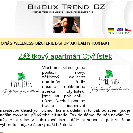
GER
ENG
CZE
O NÁS
WELLNESS
BIŽUTERIE E-SHOP
AKTUALITY
KONTAKT
Zážitkový apartmán Čtyřlístek
Vlastními silami jsme
postavili nový,
zážitkový wellness
apartmán. Podle
našeho oblíbeného
šperku "Čtyřlístek"
jsme mu pak dali i
název. Nechali jsme se
trochu inspirovat
návštěvou klasických pivních lázní a udělali si to pak po svém, jak je
naším zvykem i při výrobě bižuterie. Tak doufáme, že nás navštívíte,
užijete si relax v bublinkové lázni, dáte si saunu a pak si třeba
vyberete i nějaké šperky naší bižuterie.