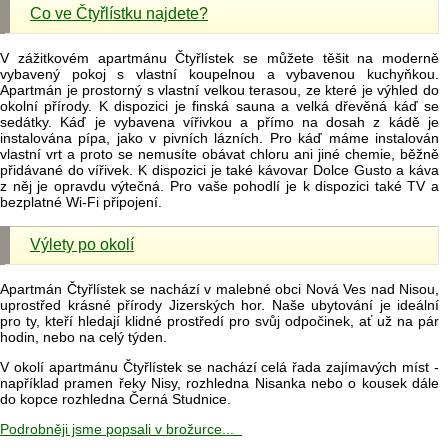
Co ve Čtyřlístku najdete?
V zážitkovém apartmánu Čtyřlístek se můžete těšit na moderně
vybavený pokoj s vlastní koupelnou a vybavenou kuchyňkou.
Apartmán je prostorný s vlastní velkou terasou, ze které je výhled do
okolní přírody. K dispozici je finská sauna a velká dřevěná káď se
sedátky. Káď je vybavena vířivkou a přímo na dosah z kádě je
instalována pípa, jako v pivních lázních. Pro káď máme instalován
vlastní vrt a proto se nemusíte obávat chloru ani jiné chemie, běžně
přidávané do vířivek. K dispozici je také kávovar Dolce Gusto a káva
z něj je opravdu výtečná. Pro vaše pohodlí je k dispozici také TV a
bezplatné Wi-Fi připojení.
Výlety po okolí
Apartmán Čtyřlístek se nachází v malebné obci Nová Ves nad Nisou,
uprostřed krásné přírody Jizerských hor. Naše ubytování je ideální
pro ty, kteří hledají klidné prostředí pro svůj odpočinek, ať už na pár
hodin, nebo na celý týden.
V okolí apartmánu Čtyřlístek se nachází celá řada zajímavých míst -
například pramen řeky Nisy, rozhledna Nisanka nebo o kousek dále
do kopce rozhledna Černá Studnice.
Podrobněji jsme popsali v brožurce...