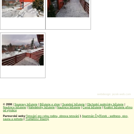
webdesign
:
jezek-web.com
© 2008
|
Soupravy bižuterie
|
Bižuterie e shop
|
Svatební bižuterie
|
Obchodní podmínky bižuterie
|
Naušnice bižuterie
|
Náhrdelníky bižuterie
|
Naušnice bižuterie
|
Černá bižuterie
|
Kvalitní bižuterie přímo
od výrobce
Partnerské weby:
Tetování pro celou rodinu, obnova tetování
|
Apartmán Čtyřlístek - wellness, pivo,
sauna a pohoda
|
Truhlářství šťastný