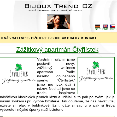
GER
ENG
CZE
O NÁS
WELLNESS
BIŽUTERIE E-SHOP
AKTUALITY
KONTAKT
Zážitkový apartmán Čtyřlístek
Vlastními silami jsme
postavili nový,
zážitkový wellness
apartmán. Podle
našeho oblíbeného
šperku "Čtyřlístek"
jsme mu pak dali i
název. Nechali jsme se
trochu inspirovat
návštěvou klasických pivních lázní a udělali si to pak po svém, jak je
naším zvykem i při výrobě bižuterie. Tak doufáme, že nás navštívíte,
užijete si relax v bublinkové lázni, dáte si saunu a pak si třeba
vyberete i nějaké šperky naší bižuterie.