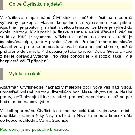
Co ve Čtyřlístku najdete?
V zážitkovém apartmánu Čtyřlístek se můžete těšit na moderně
vybavený pokoj s vlastní koupelnou a vybavenou kuchyňkou.
Apartmán je prostorný s vlastní velkou terasou, ze které je výhled do
okolní přírody. K dispozici je finská sauna a velká dřevěná káď se
sedátky. Káď je vybavena vířivkou a přímo na dosah z kádě je
instalována pípa, jako v pivních lázních. Pro káď máme instalován
vlastní vrt a proto se nemusíte obávat chloru ani jiné chemie, běžně
přidávané do vířivek. K dispozici je také kávovar Dolce Gusto a káva
z něj je opravdu výtečná. Pro vaše pohodlí je k dispozici také TV a
bezplatné Wi-Fi připojení.
Výlety po okolí
Apartmán Čtyřlístek se nachází v malebné obci Nová Ves nad Nisou,
uprostřed krásné přírody Jizerských hor. Naše ubytování je ideální
pro ty, kteří hledají klidné prostředí pro svůj odpočinek, ať už na pár
hodin, nebo na celý týden.
V okolí apartmánu Čtyřlístek se nachází celá řada zajímavých míst -
například pramen řeky Nisy, rozhledna Nisanka nebo o kousek dále
do kopce rozhledna Černá Studnice.
Podrobněji jsme popsali v brožurce...