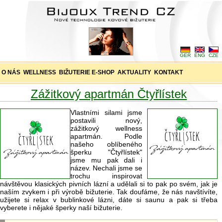
GER
ENG
CZE
O NÁS
WELLNESS
BIŽUTERIE E-SHOP
AKTUALITY
KONTAKT
Zážitkový apartmán Čtyřlístek
Vlastními silami jsme
postavili nový,
zážitkový wellness
apartmán. Podle
našeho oblíbeného
šperku "Čtyřlístek"
jsme mu pak dali i
název. Nechali jsme se
trochu inspirovat
návštěvou klasických pivních lázní a udělali si to pak po svém, jak je
naším zvykem i při výrobě bižuterie. Tak doufáme, že nás navštívíte,
užijete si relax v bublinkové lázni, dáte si saunu a pak si třeba
vyberete i nějaké šperky naší bižuterie.