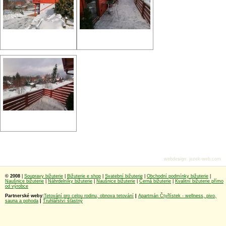
webdesign
:
jezek-web.com
© 2008
|
Soupravy bižuterie
|
Bižuterie e shop
|
Svatební bižuterie
|
Obchodní podmínky bižuterie
|
Naušnice bižuterie
|
Náhrdelníky bižuterie
|
Naušnice bižuterie
|
Černá bižuterie
|
Kvalitní bižuterie přímo
od výrobce
Partnerské weby:
Tetování pro celou rodinu, obnova tetování
|
Apartmán Čtyřlístek - wellness, pivo,
sauna a pohoda
|
Truhlářství šťastný