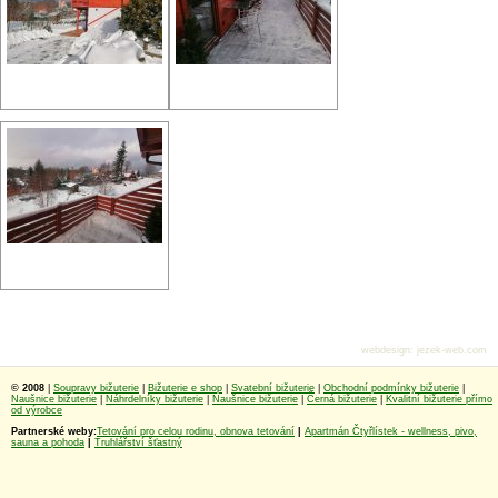
webdesign
:
jezek-web.com
© 2008
|
Soupravy bižuterie
|
Bižuterie e shop
|
Svatební bižuterie
|
Obchodní podmínky bižuterie
|
Naušnice bižuterie
|
Náhrdelníky bižuterie
|
Naušnice bižuterie
|
Černá bižuterie
|
Kvalitní bižuterie přímo
od výrobce
Partnerské weby:
Tetování pro celou rodinu, obnova tetování
|
Apartmán Čtyřlístek - wellness, pivo,
sauna a pohoda
|
Truhlářství šťastný