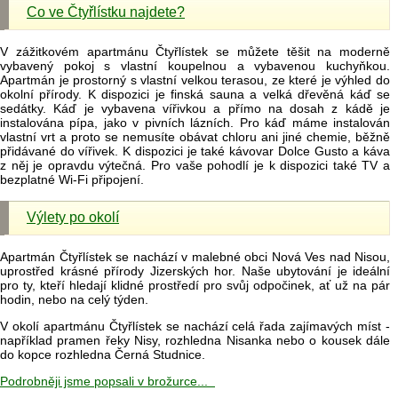
Co ve Čtyřlístku najdete?
V zážitkovém apartmánu Čtyřlístek se můžete těšit na moderně
vybavený pokoj s vlastní koupelnou a vybavenou kuchyňkou.
Apartmán je prostorný s vlastní velkou terasou, ze které je výhled do
okolní přírody. K dispozici je finská sauna a velká dřevěná káď se
sedátky. Káď je vybavena vířivkou a přímo na dosah z kádě je
instalována pípa, jako v pivních lázních. Pro káď máme instalován
vlastní vrt a proto se nemusíte obávat chloru ani jiné chemie, běžně
přidávané do vířivek. K dispozici je také kávovar Dolce Gusto a káva
z něj je opravdu výtečná. Pro vaše pohodlí je k dispozici také TV a
bezplatné Wi-Fi připojení.
Výlety po okolí
Apartmán Čtyřlístek se nachází v malebné obci Nová Ves nad Nisou,
uprostřed krásné přírody Jizerských hor. Naše ubytování je ideální
pro ty, kteří hledají klidné prostředí pro svůj odpočinek, ať už na pár
hodin, nebo na celý týden.
V okolí apartmánu Čtyřlístek se nachází celá řada zajímavých míst -
například pramen řeky Nisy, rozhledna Nisanka nebo o kousek dále
do kopce rozhledna Černá Studnice.
Podrobněji jsme popsali v brožurce...