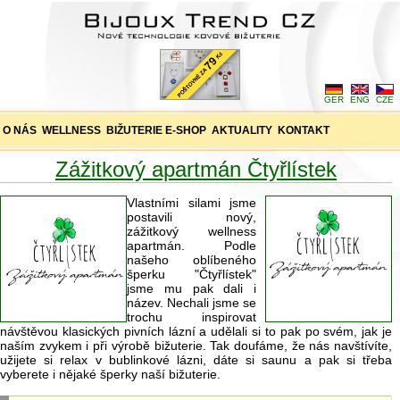
GER
ENG
CZE
O NÁS
WELLNESS
BIŽUTERIE E-SHOP
AKTUALITY
KONTAKT
Zážitkový apartmán Čtyřlístek
Vlastními silami jsme
postavili nový,
zážitkový wellness
apartmán. Podle
našeho oblíbeného
šperku "Čtyřlístek"
jsme mu pak dali i
název. Nechali jsme se
trochu inspirovat
návštěvou klasických pivních lázní a udělali si to pak po svém, jak je
naším zvykem i při výrobě bižuterie. Tak doufáme, že nás navštívíte,
užijete si relax v bublinkové lázni, dáte si saunu a pak si třeba
vyberete i nějaké šperky naší bižuterie.