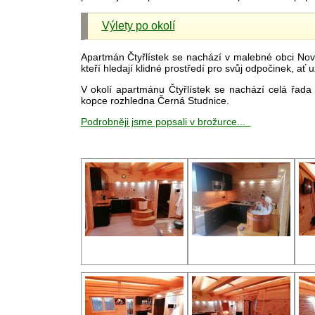
Výlety po okolí
Apartmán Čtyřlístek se nachází v malebné obci Nová
kteří hledají klidné prostředí pro svůj odpočinek, ať 
V okolí apartmánu Čtyřlístek se nachází celá řad
kopce rozhledna Černá Studnice.
Podrobněji jsme popsali v brožurce...