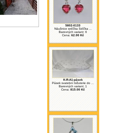
5802-0133
Náušnice srdíčka Sdíčka ...
Barevných variant: 6
Cena:
62.00 Kč
K-R-A1-pásek
Pásek svatební bižuterie do ...
Barevných variant: 1
Cena:
815.00 Kč