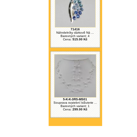
71416
Náhrdelníky dárkově Ná ...
Barevných variant: 4
Cena:
515.00 Kč
5-K-K-3RS-MS01
Souprava svatební bižuterie ...
Barevných variant: 1
Cena:
299.00 Kč