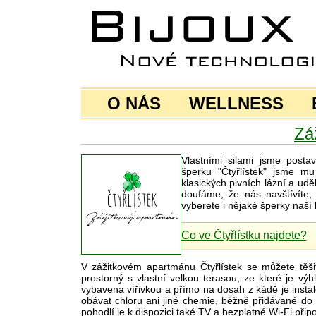
O NÁS
WELLNESS
Zá
Vlastními silami jsme posta
šperku "Čtyřlístek" jsme mu
klasických pivních lázní a udě
doufáme, že nás navštívíte, 
vyberete i nějaké šperky naší b
Co ve Čtyřlístku najdete?
V zážitkovém apartmánu Čtyřlístek se můžete těš
prostorný s vlastní velkou terasou, ze které je vý
vybavena vířivkou a přímo na dosah z kádě je instal
obávat chloru ani jiné chemie, běžně přidávané do 
pohodlí je k dispozici také TV a bezplatné Wi-Fi připo