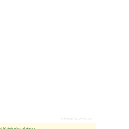
webdesign
:
jezek-web.com
tní bižuterie přímo od výrobce