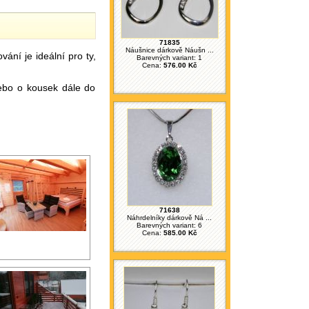
71835
Náušnice dárkově Náušn ...
ání je ideální pro ty,
Barevných variant: 1
Cena:
576.00 Kč
nebo o kousek dále do
71638
Náhrdelníky dárkově Ná ...
Barevných variant: 6
Cena:
585.00 Kč