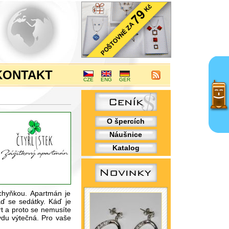
KONTAKT
CZE
ENG
GER
O špercích
Náušnice
Katalog
chyňkou. Apartmán je
káď se sedátky. Káď je
rt a proto se nemusíte
avdu výtečná. Pro vaše