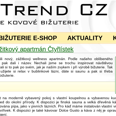
BIŽUTERIE E-SHOP
AKTUALITY
žitkový apartmán Čtyřlístek
vili nový, zážitkový wellness apartmán. Podle našeho oblíbeného
 pak dali i název. Nechali jsme se trochu inspirovat návštěvou
lali si to pak po svém, jak je naším zvykem i při výrobě bižuterie. Tak
užijete si relax v bublinkové lázni, dáte si saunu a pak si třeba
ižuterie.
it na moderně vybavený pokoj s vlastní koupelnou a vybavenou ku
hled do okolní přírody. K dispozici je finská sauna a velká dřevěná 
ována pípa, jako v pivních lázních. Pro káď máme instalován vlastní v
vířivek. K dispozici je také kávovar Dolce Gusto a káva z něj je opr
jení.