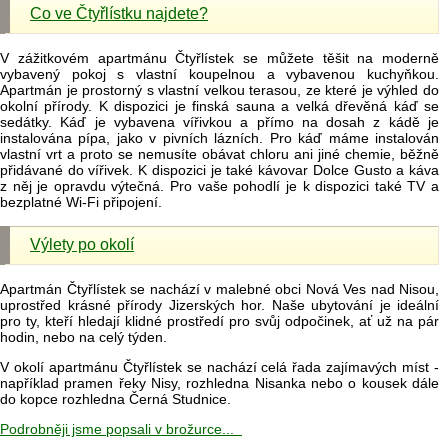
Co ve Čtyřlístku najdete?
V zážitkovém apartmánu Čtyřlístek se můžete těšit na moderně
vybavený pokoj s vlastní koupelnou a vybavenou kuchyňkou.
Apartmán je prostorný s vlastní velkou terasou, ze které je výhled do
okolní přírody. K dispozici je finská sauna a velká dřevěná káď se
sedátky. Káď je vybavena vířivkou a přímo na dosah z kádě je
instalována pípa, jako v pivních lázních. Pro káď máme instalován
vlastní vrt a proto se nemusíte obávat chloru ani jiné chemie, běžně
přidávané do vířivek. K dispozici je také kávovar Dolce Gusto a káva
z něj je opravdu výtečná. Pro vaše pohodlí je k dispozici také TV a
bezplatné Wi-Fi připojení.
Výlety po okolí
Apartmán Čtyřlístek se nachází v malebné obci Nová Ves nad Nisou,
uprostřed krásné přírody Jizerských hor. Naše ubytování je ideální
pro ty, kteří hledají klidné prostředí pro svůj odpočinek, ať už na pár
hodin, nebo na celý týden.
V okolí apartmánu Čtyřlístek se nachází celá řada zajímavých míst -
například pramen řeky Nisy, rozhledna Nisanka nebo o kousek dále
do kopce rozhledna Černá Studnice.
Podrobněji jsme popsali v brožurce...