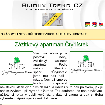
GER
ENG
CZE
O NÁS
WELLNESS
BIŽUTERIE E-SHOP
AKTUALITY
KONTAKT
Zážitkový apartmán Čtyřlístek
Vlastními silami jsme
postavili nový,
zážitkový wellness
apartmán. Podle
našeho oblíbeného
šperku "Čtyřlístek"
jsme mu pak dali i
název. Nechali jsme se
trochu inspirovat
návštěvou klasických pivních lázní a udělali si to pak po svém, jak je
naším zvykem i při výrobě bižuterie. Tak doufáme, že nás navštívíte,
užijete si relax v bublinkové lázni, dáte si saunu a pak si třeba
vyberete i nějaké šperky naší bižuterie.