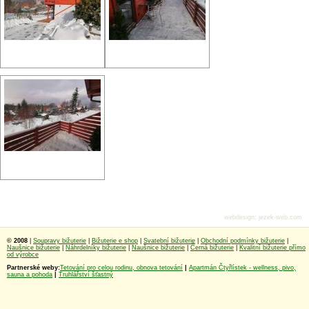
webdesign
:
jezek-web.com
© 2008
|
Soupravy bižuterie
|
Bižuterie e shop
|
Svatební bižuterie
|
Obchodní podmínky bižuterie
|
Naušnice bižuterie
|
Náhrdelníky bižuterie
|
Naušnice bižuterie
|
Černá bižuterie
|
Kvalitní bižuterie přímo
od výrobce
Partnerské weby:
Tetování pro celou rodinu, obnova tetování
|
Apartmán Čtyřlístek - wellness, pivo,
sauna a pohoda
|
Truhlářství šťastný