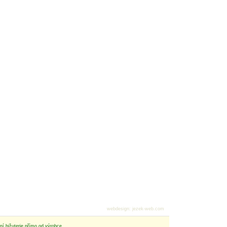
webdesign
:
jezek-web.com
tní bižuterie přímo od výrobce