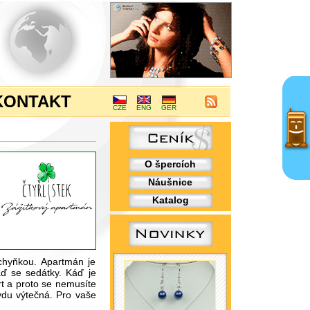
KONTAKT
CZE
ENG
GER
O špercích
Náušnice
Katalog
chyňkou. Apartmán je
káď se sedátky. Káď je
rt a proto se nemusíte
avdu výtečná. Pro vaše