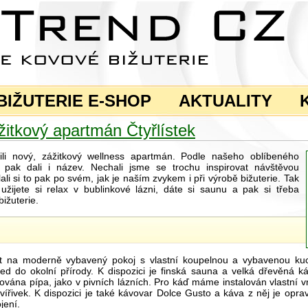
BIŽUTERIE E-SHOP
AKTUALITY
žitkový apartmán Čtyřlístek
vili nový, zážitkový wellness apartmán. Podle našeho oblíbeného
 pak dali i název. Nechali jsme se trochu inspirovat návštěvou
lali si to pak po svém, jak je naším zvykem i při výrobě bižuterie. Tak
užijete si relax v bublinkové lázni, dáte si saunu a pak si třeba
ižuterie.
it na moderně vybavený pokoj s vlastní koupelnou a vybavenou ku
hled do okolní přírody. K dispozici je finská sauna a velká dřevěná 
ována pípa, jako v pivních lázních. Pro káď máme instalován vlastní v
vířivek. K dispozici je také kávovar Dolce Gusto a káva z něj je opr
jení.