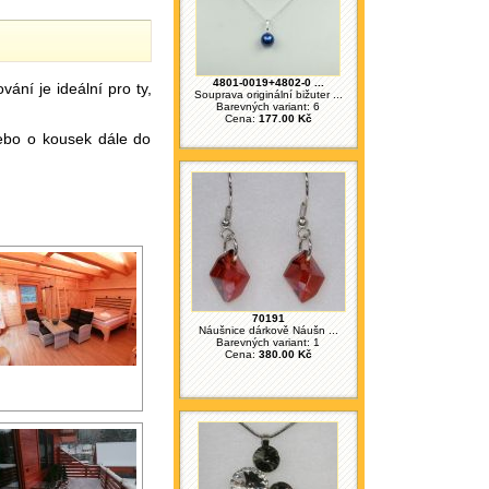
4801-0019+4802-0 ...
ání je ideální pro ty,
Souprava originální bižuter ...
Barevných variant: 6
Cena:
177.00 Kč
nebo o kousek dále do
70191
Náušnice dárkově Náušn ...
Barevných variant: 1
Cena:
380.00 Kč