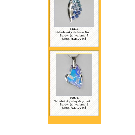
71416
Náhrdelníky dárkově Ná ...
Barevných variant: 4
Cena:
515.00 Kč
70974
Náhrdelníky s krystaly dárk ...
Barevných variant: 1
Cena:
637.00 Kč