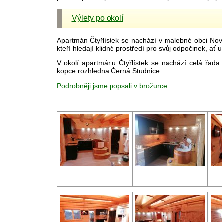
Výlety po okolí
Apartmán Čtyřlístek se nachází v malebné obci Nová
kteří hledají klidné prostředí pro svůj odpočinek, ať 
V okolí apartmánu Čtyřlístek se nachází celá řad
kopce rozhledna Černá Studnice.
Podrobněji jsme popsali v brožurce...