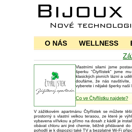
O NÁS
WELLNESS
Zá
Vlastními silami jsme posta
šperku "Čtyřlístek" jsme mu
klasických pivních lázní a udě
doufáme, že nás navštívíte, 
vyberete i nějaké šperky naší b
Co ve Čtyřlístku najdete?
V zážitkovém apartmánu Čtyřlístek se můžete těš
prostorný s vlastní velkou terasou, ze které je vý
vybavena vířivkou a přímo na dosah z kádě je instal
obávat chloru ani jiné chemie, běžně přidávané do 
pohodlí je k dispozici také TV a bezplatné Wi-Fi připo