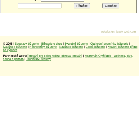
webdesign
:
jezek-web.com
© 2008
|
Soupravy bižuterie
|
Bižuterie e shop
|
Svatební bižuterie
|
Obchodní podmínky bižuterie
|
Naušnice bižuterie
|
Náhrdelníky bižuterie
|
Naušnice bižuterie
|
Černá bižuterie
|
Kvalitní bižuterie přímo
od výrobce
Partnerské weby:
Tetování pro celou rodinu, obnova tetování
|
Apartmán Čtyřlístek - wellness, pivo,
sauna a pohoda
|
Truhlářství šťastný