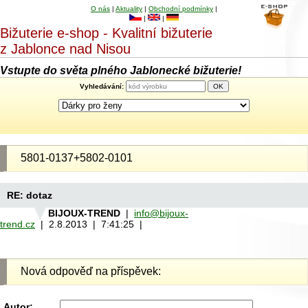
O nás
|
Aktuality
|
Obchodní podmínky
|
|
|
Bižuterie e-shop - Kvalitní bižuterie
z Jablonce nad Nisou
Vstupte do světa plného Jablonecké bižuterie!
Vyhledávání:
5801-0137+5802-0101
RE: dotaz
BIJOUX-TREND
|
info@bijoux-
trend.cz
| 2.8.2013 | 7:41:25 |
Nová odpověď na příspěvek:
Autor: