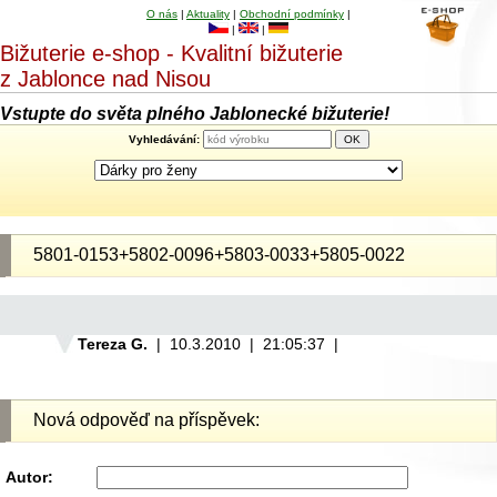
O nás
|
Aktuality
|
Obchodní podmínky
|
|
|
Bižuterie e-shop - Kvalitní bižuterie
z Jablonce nad Nisou
Vstupte do světa plného Jablonecké bižuterie!
Vyhledávání:
5801-0153+5802-0096+5803-0033+5805-0022
Tereza G.
| 10.3.2010 | 21:05:37 |
Nová odpověď na příspěvek:
Autor: