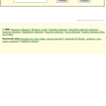
webdesign
:
jezek-web.com
© 2008
|
Soupravy bižuterie
|
Bižuterie e shop
|
Svatební bižuterie
|
Obchodní podmínky bižuterie
|
Naušnice bižuterie
|
Náhrdelníky bižuterie
|
Naušnice bižuterie
|
Černá bižuterie
|
Kvalitní bižuterie přímo
od výrobce
Partnerské weby:
Tetování pro celou rodinu, obnova tetování
|
Apartmán Čtyřlístek - wellness, pivo,
sauna a pohoda
|
Truhlářství šťastný