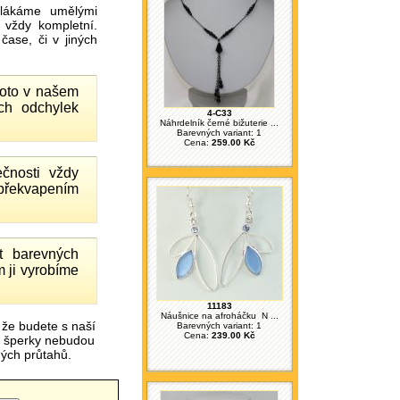
ákáme umělými
 vždy kompletní.
ase, či v jiných
proto v našem
ch odchylek
4-C33
Náhrdelník černé bižuterie ...
Barevných variant: 1
Cena:
259.00 Kč
čnosti vždy
 překvapením
 barevných
 ji vyrobíme
11183
Náušnice na afroháčku N ...
 že budete s naší
Barevných variant: 1
Cena:
239.00 Kč
é šperky nebudou
čných průtahů.