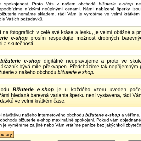
e spokojenost. Proto Vás v našem obchodě
bižuterie e-shop
nel
nepodbízíme nízkými neúplnými cenami. Námi nabízené šperky jsou
bižuterie nemáme skladem, rádi Vám je vyrobíme ve velmi krátkém č
dle Vašich požadavků.
ii na fotografiích v celé své kráse a lesku, je velmi obtížné a 
erie e-shop
prosím respektujte možnost drobných barevný
i a skutečností.
o
bižuterie e-shop
digitálně neupravujeme a proto ve skute
 Zákazník bývá mile překvapen. Předcházíme tak nepříjemným
ižuterie z našeho obchodu
bižuterie e shop.
hodu
Bižuterie e-shop
je u každého vzoru uveden počet
Vámi hledaná barevná varianta šperku není vystavena, rádi Vám
davků ve velmi krátkém čase.
i návštěvu našeho internetového obchodu
bižuterie e-shop
a věříme,
mi obchodu bižuterie e-shop maximálně spokojeni. Pokud vám objednan
m je vyměníme za jiné nebo Vám vrátíme peníze bez jakýchkoli zbyte
ibutory