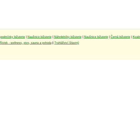
podmínky bižuterie
|
Naušnice bižuterie
|
Náhrdelníky bižuterie
|
Naušnice bižuterie
|
Černá bižuterie
|
Kvali
lístek - wellness, pivo, sauna a pohoda
|
Truhlářství šťastný