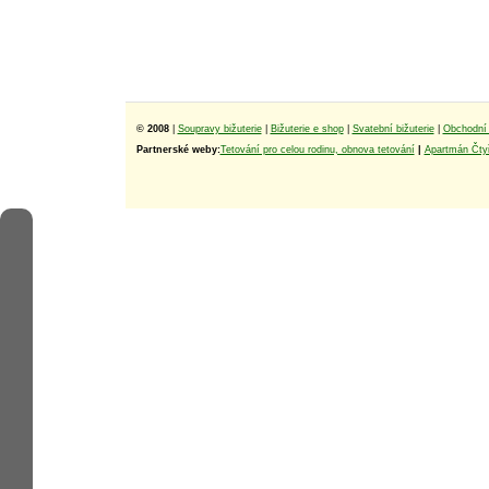
© 2008
|
Soupravy bižuterie
|
Bižuterie e shop
|
Svatební bižuterie
|
Obchodní 
Partnerské weby:
Tetování pro celou rodinu, obnova tetování
|
Apartmán Čtyř