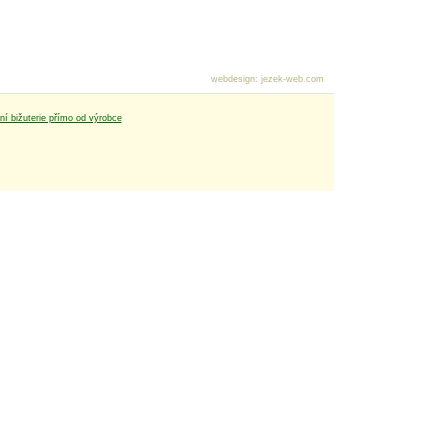
webdesign
:
jezek-web.com
tní bižuterie přímo od výrobce