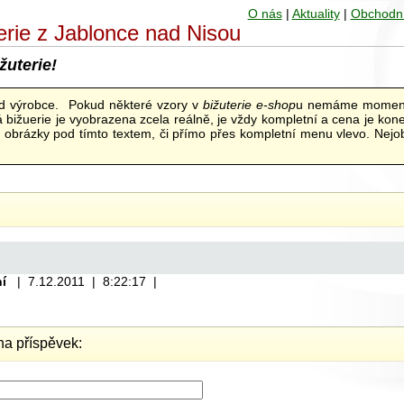
O nás
|
Aktuality
|
Obchodn
uterie z Jablonce nad Nisou
žuterie!
od výrobce. Pokud některé vzory v
bižuterie e-shop
u nemáme moment
bižuerie je vyobrazena zcela reálně, je vždy kompletní a cena je kon
ní obrázky pod tímto textem, či přímo přes kompletní menu vlevo. Nejob
ní
| 7.12.2011 | 8:22:17 |
a příspěvek: