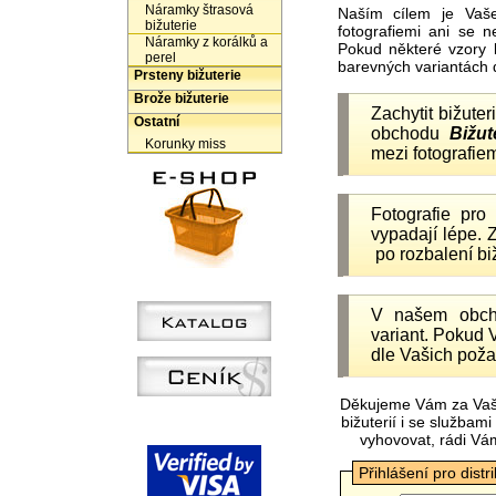
Náramky štrasová
Naším cílem je Vaš
bižuterie
fotografiemi ani se 
Náramky z korálků a
Pokud některé vzory 
perel
barevných variantách 
Prsteny bižuterie
Brože bižuterie
Zachytit bižuter
Ostatní
obchodu
Bižut
Korunky miss
mezi fotografiem
Fotografie pr
vypadají lépe.
po rozbalení b
V našem obc
variant. Pokud 
dle Vašich poža
Děkujeme Vám za Vaš
bižuterií i se služba
vyhovovat, rádi Vá
Přihlášení pro distr