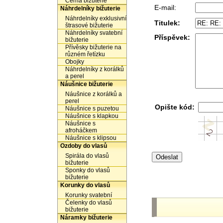
Černá bižuterie
E-mail:
Náhrdelníky bižuterie
Náhrdelníky exklusivní
Titulek:
štrasové bižuterie
Náhrdelníky svatební
Příspěvek:
bižuterie
Přívěsky bižuterie na
různém řetízku
Obojky
Náhrdelníky z korálků
a perel
Náušnice bižuterie
Náušnice z korálků a
perel
Opište kód:
Náušnice s puzetou
Náušnice s klapkou
Náušnice s
afroháčkem
Náušnice s klipsou
Ozdoby do vlasů
Spirála do vlasů
bižuterie
Sponky do vlasů
bižuterie
Korunky do vlasů
Korunky svatební
Čelenky do vlasů
bižuterie
Náramky bižuterie