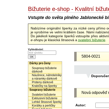
Bižuterie e-shop - Kvalitní biž
Vstupte do světa plného Jablonecké bi
Nabízíme originální šperky za nízké ceny přímo 
je vyrobíme ve velmi krátkém čase. Námi nabízená 
Do jakékoli kategorie šperků vstoupíte přes aktiv
e-shop
u je klasická štrasová a
svatební bižuterie
.
Vyhledávání:
5804-0021
Dárky pro ženy
Soupravy bižuterie
dárkově
Náušnice, náhrdelníky
Doporuče
a náramky dárkově
Prsteny dárkově
Krabičky na šperky
Soupravy bižuterie
Nová odpověď n
Svatební bižuterie
Exklusivní bižuterie
Lehké štrasové šperky
Autor:
Korálky a perličky