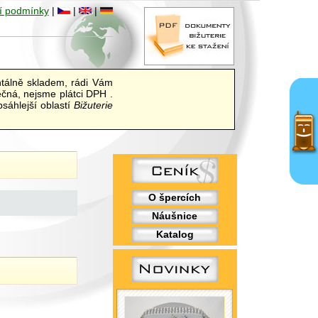
í podmínky
|
|
|
álně skladem, rádi Vám
ečná, nejsme plátci DPH .
sáhlejší oblastí
Bižuterie
O špercích
Náušnice
Katalog