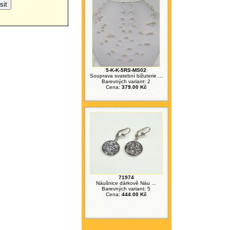
5-K-K-5RS-MS02
Souprava svatební bižuterie ...
Barevných variant: 2
Cena:
379.00 Kč
71974
Náušnice dárkově Náu ...
Barevných variant: 5
Cena:
444.00 Kč