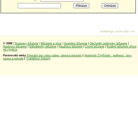
webdesign
:
jezek-web.com
© 2008
|
Soupravy bižuterie
|
Bižuterie e shop
|
Svatební bižuterie
|
Obchodní podmínky bižuterie
|
Naušnice bižuterie
|
Náhrdelníky bižuterie
|
Naušnice bižuterie
|
Černá bižuterie
|
Kvalitní bižuterie přímo
od výrobce
Partnerské weby:
Tetování pro celou rodinu, obnova tetování
|
Apartmán Čtyřlístek - wellness, pivo,
sauna a pohoda
|
Truhlářství šťastný