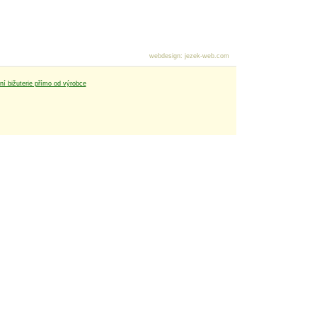
webdesign
:
jezek-web.com
tní bižuterie přímo od výrobce