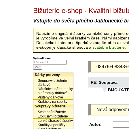
Bižuterie e-shop - Kvalitní biž
Vstupte do světa plného Jablonecké bi
Nabízíme originální šperky za nízké ceny přímo 
je vyrobíme ve velmi krátkém čase. Námi nabízená 
Do jakékoli kategorie šperků vstoupíte přes aktiv
e-shop
u je klasická štrasová a
svatební bižuterie
.
Vyhledávání:
08476+08343+
Dárky pro ženy
Soupravy bižuterie
RE: Souprava
dárkově
Náušnice, náhrdelníky
BIJOUX-T
a náramky dárkově
Prsteny dárkově
Krabičky na šperky
Soupravy bižuterie
Nová odpověď n
Svatební bižuterie
Exklusivní bižuterie
Lehké štrasové šperky
Autor:
Korálky a perličky