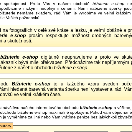
e spokojenost. Proto Vás v našem obchodě
bižuterie e-shop
nel
nepodbízíme nízkými neúplnými cenami. Námi nabízené šperky jsou
bižuterie nemáme skladem, rádi Vám je vyrobíme ve velmi krátkém č
dle Vašich požadavků.
ii na fotografiích v celé své kráse a lesku, je velmi obtížné a 
erie e-shop
prosím respektujte možnost drobných barevný
i a skutečností.
o
bižuterie e-shop
digitálně neupravujeme a proto ve skute
 Zákazník bývá mile překvapen. Předcházíme tak nepříjemným
ižuterie z našeho obchodu
bižuterie e shop.
hodu
Bižuterie e-shop
je u každého vzoru uveden počet
Vámi hledaná barevná varianta šperku není vystavena, rádi Vám
davků ve velmi krátkém čase.
i návštěvu našeho internetového obchodu
bižuterie e-shop
a věříme,
mi obchodu bižuterie e-shop maximálně spokojeni. Pokud vám objednan
m je vyměníme za jiné nebo Vám vrátíme peníze bez jakýchkoli zbyte
ibutory