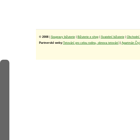
© 2008
|
Soupravy bižuterie
|
Bižuterie e shop
|
Svatební bižuterie
|
Obchodní 
Partnerské weby:
Tetování pro celou rodinu, obnova tetování
|
Apartmán Čtyř