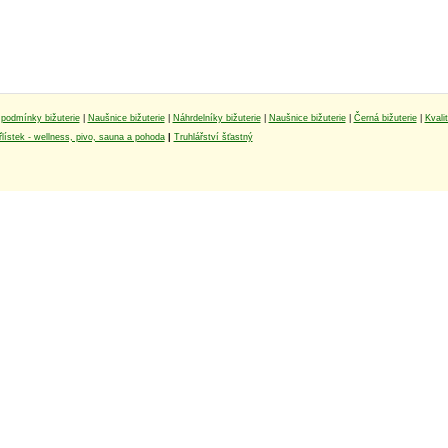
podmínky bižuterie
|
Naušnice bižuterie
|
Náhrdelníky bižuterie
|
Naušnice bižuterie
|
Černá bižuterie
|
Kvali
lístek - wellness, pivo, sauna a pohoda
|
Truhlářství šťastný