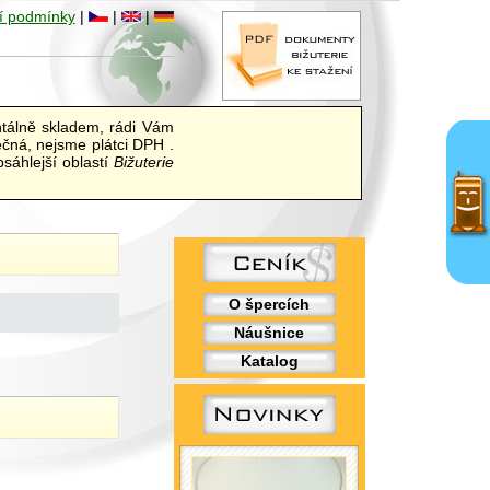
í podmínky
|
|
|
álně skladem, rádi Vám
ečná, nejsme plátci DPH .
sáhlejší oblastí
Bižuterie
O špercích
Náušnice
Katalog