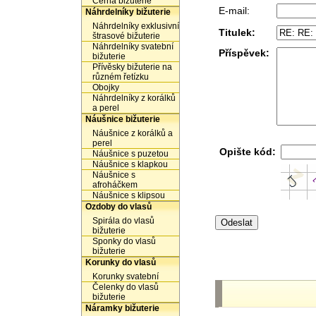
Černá bižuterie
E-mail:
Náhrdelníky bižuterie
Náhrdelníky exklusivní
Titulek:
štrasové bižuterie
Náhrdelníky svatební
Příspěvek:
bižuterie
Přívěsky bižuterie na
různém řetízku
Obojky
Náhrdelníky z korálků
a perel
Náušnice bižuterie
Náušnice z korálků a
perel
Opište kód:
Náušnice s puzetou
Náušnice s klapkou
Náušnice s
afroháčkem
Náušnice s klipsou
Ozdoby do vlasů
Spirála do vlasů
bižuterie
Sponky do vlasů
bižuterie
Korunky do vlasů
Korunky svatební
Čelenky do vlasů
bižuterie
Náramky bižuterie