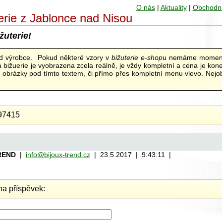
O nás
|
Aktuality
|
Obchodn
uterie z Jablonce nad Nisou
žuterie!
od výrobce. Pokud některé vzory v
bižuterie e-shop
u nemáme moment
bižuerie je vyobrazena zcela reálně, je vždy kompletní a cena je kon
ní obrázky pod tímto textem, či přímo přes kompletní menu vlevo. Nejob
97415
REND
|
info@bijoux-trend.cz
| 23.5.2017 | 9:43:11 |
a příspěvek: