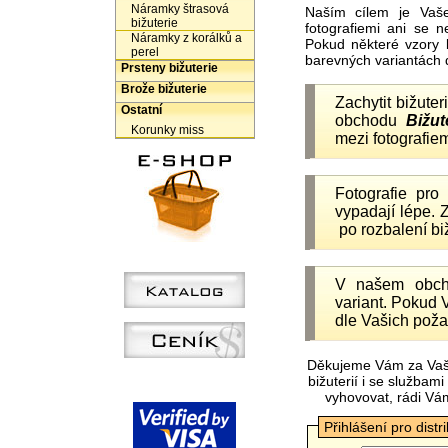
Náramky štrasová
Naším cílem je Vaš
bižuterie
fotografiemi ani se 
Náramky z korálků a
Pokud některé vzory 
perel
barevných variantách 
Prsteny bižuterie
Brože bižuterie
Zachytit bižuter
Ostatní
obchodu
Bižut
Korunky miss
mezi fotografiem
Fotografie pr
vypadají lépe.
po rozbalení b
V našem obc
variant. Pokud 
dle Vašich poža
Děkujeme Vám za Vaš
bižuterií i se služba
vyhovovat, rádi Vá
Přihlášení pro distr