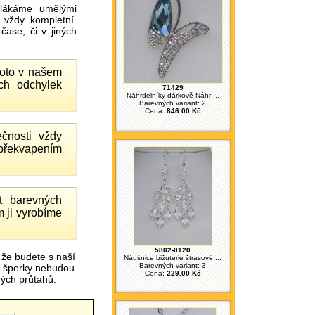
ákáme umělými
 vždy kompletní.
ase, či v jiných
proto v našem
ch odchylek
71429
Náhrdelníky dárkově Náhr ...
Barevných variant: 2
Cena:
846.00 Kč
čnosti vždy
 překvapením
 barevných
 ji vyrobíme
5802-0120
 že budete s naší
Náušnice bižuterie štrasové ...
Barevných variant: 3
é šperky nebudou
Cena:
229.00 Kč
čných průtahů.