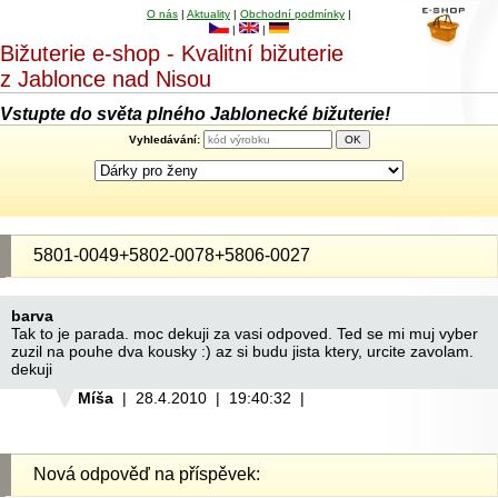
O nás
|
Aktuality
|
Obchodní podmínky
|
|
|
Bižuterie e-shop - Kvalitní bižuterie
z Jablonce nad Nisou
Vstupte do světa plného Jablonecké bižuterie!
Vyhledávání:
5801-0049+5802-0078+5806-0027
barva
Tak to je parada. moc dekuji za vasi odpoved. Ted se mi muj vyber
zuzil na pouhe dva kousky :) az si budu jista ktery, urcite zavolam.
dekuji
Míša
| 28.4.2010 | 19:40:32 |
Nová odpověď na příspěvek: