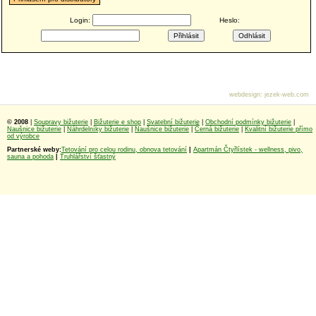
Login:
Heslo:
webdesign
:
jezek-web.com
© 2008
|
Soupravy bižuterie
|
Bižuterie e shop
|
Svatební bižuterie
|
Obchodní podmínky bižuterie
|
Naušnice bižuterie
|
Náhrdelníky bižuterie
|
Naušnice bižuterie
|
Černá bižuterie
|
Kvalitní bižuterie přímo
od výrobce
Partnerské weby:
Tetování pro celou rodinu, obnova tetování
|
Apartmán Čtyřlístek - wellness, pivo,
sauna a pohoda
|
Truhlářství šťastný