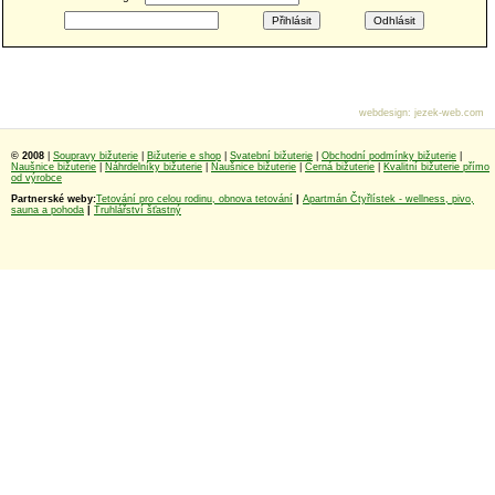
webdesign
:
jezek-web.com
© 2008
|
Soupravy bižuterie
|
Bižuterie e shop
|
Svatební bižuterie
|
Obchodní podmínky bižuterie
|
Naušnice bižuterie
|
Náhrdelníky bižuterie
|
Naušnice bižuterie
|
Černá bižuterie
|
Kvalitní bižuterie přímo
od výrobce
Partnerské weby:
Tetování pro celou rodinu, obnova tetování
|
Apartmán Čtyřlístek - wellness, pivo,
sauna a pohoda
|
Truhlářství šťastný