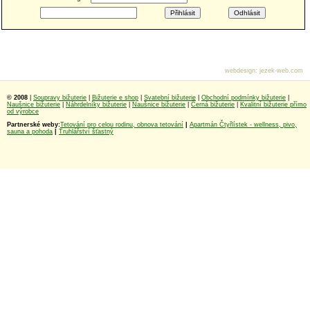
webdesign
:
jezek-web.com
© 2008
|
Soupravy bižuterie
|
Bižuterie e shop
|
Svatební bižuterie
|
Obchodní podmínky bižuterie
|
Naušnice bižuterie
|
Náhrdelníky bižuterie
|
Naušnice bižuterie
|
Černá bižuterie
|
Kvalitní bižuterie přímo
od výrobce
Partnerské weby:
Tetování pro celou rodinu, obnova tetování
|
Apartmán Čtyřlístek - wellness, pivo,
sauna a pohoda
|
Truhlářství šťastný