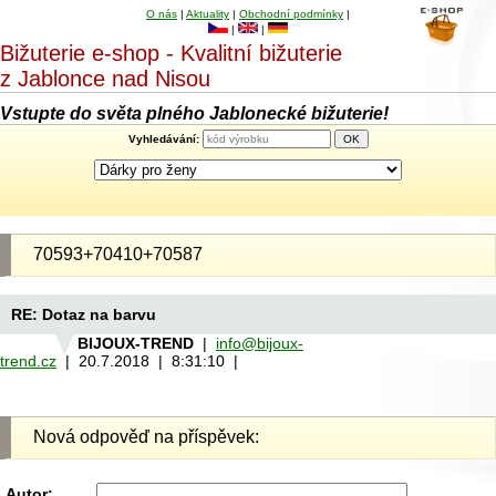
O nás
|
Aktuality
|
Obchodní podmínky
|
|
|
Bižuterie e-shop - Kvalitní bižuterie
z Jablonce nad Nisou
Vstupte do světa plného Jablonecké bižuterie!
Vyhledávání:
70593+70410+70587
RE: Dotaz na barvu
BIJOUX-TREND
|
info@bijoux-
trend.cz
| 20.7.2018 | 8:31:10 |
Nová odpověď na příspěvek:
Autor: