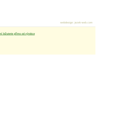
webdesign
:
jezek-web.com
tní bižuterie přímo od výrobce