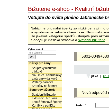
Bižuterie e-shop - Kvalitní biž
Vstupte do světa plného Jablonecké bi
Nabízíme originální šperky za nízké ceny přímo 
je vyrobíme ve velmi krátkém čase. Námi nabízená 
Do jakékoli kategorie šperků vstoupíte přes aktiv
e-shop
u je klasická štrasová a
svatební bižuterie
.
Vyhledávání:
5801-0049+580
Dárky pro ženy
Soupravy bižuterie
dárkově
Náušnice, náhrdelníky
jitka
|
jit
a náramky dárkově
Prsteny dárkově
Krabičky na šperky
Soupravy bižuterie
Nová odpověď n
Svatební bižuterie
Exklusivní bižuterie
Lehké štrasové šperky
Autor:
Korálky a perličky