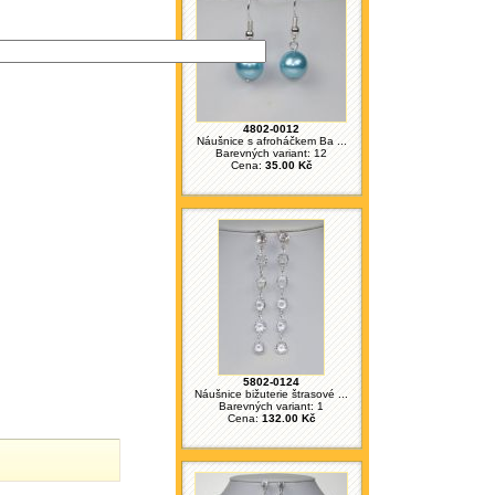
4802-0012
Náušnice s afroháčkem Ba ...
Barevných variant: 12
Cena:
35.00 Kč
5802-0124
Náušnice bižuterie štrasové ...
Barevných variant: 1
Cena:
132.00 Kč