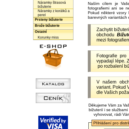
Náramky štrasová
Naším cílem je Vaš
bižuterie
fotografiemi ani se 
Náramky z korálků a
Pokud některé vzory 
perel
barevných variantách 
Prsteny bižuterie
Brože bižuterie
Zachytit bižuter
Ostatní
obchodu
Bižut
Korunky miss
mezi fotografiem
Fotografie pr
vypadají lépe.
po rozbalení b
V našem obc
variant. Pokud 
dle Vašich poža
Děkujeme Vám za Vaš
bižuterií i se služba
vyhovovat, rádi Vá
Přihlášení pro distr