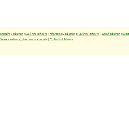
podmínky bižuterie
|
Naušnice bižuterie
|
Náhrdelníky bižuterie
|
Naušnice bižuterie
|
Černá bižuterie
|
Kvali
lístek - wellness, pivo, sauna a pohoda
|
Truhlářství šťastný