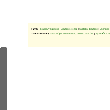
© 2008
|
Soupravy bižuterie
|
Bižuterie e shop
|
Svatební bižuterie
|
Obchodní 
Partnerské weby:
Tetování pro celou rodinu, obnova tetování
|
Apartmán Čtyř