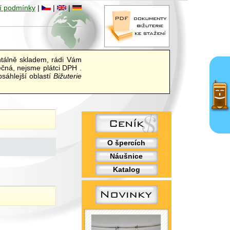
í podmínky
|
|
|
álně skladem, rádi Vám
ečná, nejsme plátci DPH .
sáhlejší oblastí
Bižuterie
O špercích
Náušnice
Katalog