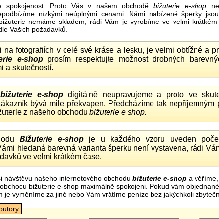
e spokojenost. Proto Vás v našem obchodě
bižuterie e-shop
nel
nepodbízíme nízkými neúplnými cenami. Námi nabízené šperky jsou
bižuterie nemáme skladem, rádi Vám je vyrobíme ve velmi krátkém č
dle Vašich požadavků.
ii na fotografiích v celé své kráse a lesku, je velmi obtížné a 
erie e-shop
prosím respektujte možnost drobných barevný
i a skutečností.
o
bižuterie e-shop
digitálně neupravujeme a proto ve skute
 Zákazník bývá mile překvapen. Předcházíme tak nepříjemným
ižuterie z našeho obchodu
bižuterie e shop.
hodu
Bižuterie e-shop
je u každého vzoru uveden počet
Vámi hledaná barevná varianta šperku není vystavena, rádi Vám
davků ve velmi krátkém čase.
i návštěvu našeho internetového obchodu
bižuterie e-shop
a věříme,
mi obchodu bižuterie e-shop maximálně spokojeni. Pokud vám objednan
m je vyměníme za jiné nebo Vám vrátíme peníze bez jakýchkoli zbyte
ibutory