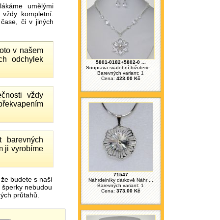
ákáme umělými
 vždy kompletní.
ase, či v jiných
proto v našem
ch odchylek
5801-0182+5802-0 ...
Souprava svatební bižuterie ...
Barevných variant: 1
Cena:
423.00 Kč
čnosti vždy
 překvapením
 barevných
 ji vyrobíme
71547
 že budete s naší
Náhrdelníky dárkově Náhr ...
Barevných variant: 1
é šperky nebudou
Cena:
373.00 Kč
čných průtahů.