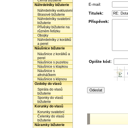
Černá bižuterie
E-mail:
Náhrdelníky bižuterie
Náhrdelníky exklusivní
Titulek:
štrasové bižuterie
Náhrdelníky svatební
Příspěvek:
bižuterie
Přívěsky bižuterie na
různém řetízku
Obojky
Náhrdelníky z korálků
a perel
Náušnice bižuterie
Náušnice z korálků a
perel
Opište kód:
Náušnice s puzetou
Náušnice s klapkou
Náušnice s
afroháčkem
Náušnice s klipsou
Ozdoby do vlasů
Spirála do vlasů
bižuterie
Sponky do vlasů
bižuterie
Korunky do vlasů
Korunky svatební
Čelenky do vlasů
bižuterie
Náramky bižuterie