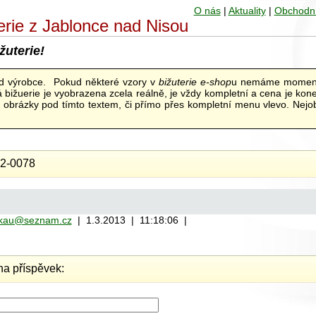
O nás
|
Aktuality
|
Obchodn
uterie z Jablonce nad Nisou
žuterie!
od výrobce. Pokud některé vzory v
bižuterie e-shop
u nemáme moment
bižuerie je vyobrazena zcela reálně, je vždy kompletní a cena je kon
ní obrázky pod tímto textem, či přímo přes kompletní menu vlevo. Nejob
2-0078
ulkau@seznam.cz
| 1.3.2013 | 11:18:06 |
a příspěvek: