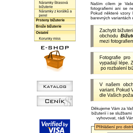
Náramky štrasová
Naším cílem je Vaš
bižuterie
fotografiemi ani se 
Náramky z korálků a
Pokud některé vzory 
perel
barevných variantách 
Prsteny bižuterie
Brože bižuterie
Zachytit bižuter
Ostatní
obchodu
Bižut
Korunky miss
mezi fotografiem
Fotografie pr
vypadají lépe.
po rozbalení b
V našem obc
variant. Pokud 
dle Vašich poža
Děkujeme Vám za Vaš
bižuterií i se služba
vyhovovat, rádi Vá
Přihlášení pro distr