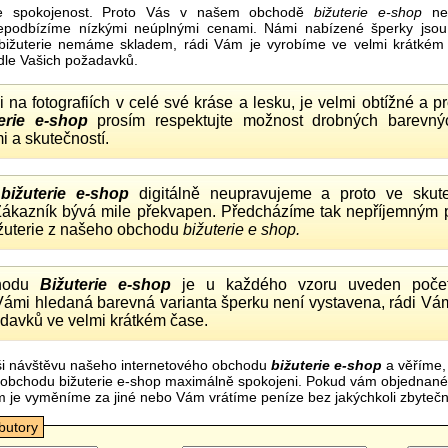
e spokojenost. Proto Vás v našem obchodě
bižuterie e-shop
nel
nepodbízíme nízkými neúplnými cenami. Námi nabízené šperky jsou
bižuterie nemáme skladem, rádi Vám je vyrobíme ve velmi krátkém č
dle Vašich požadavků.
ii na fotografiích v celé své kráse a lesku, je velmi obtížné a 
erie e-shop
prosím respektujte možnost drobných barevný
i a skutečností.
o
bižuterie e-shop
digitálně neupravujeme a proto ve skute
 Zákazník bývá mile překvapen. Předcházíme tak nepříjemným
ižuterie z našeho obchodu
bižuterie e shop.
hodu
Bižuterie e-shop
je u každého vzoru uveden počet
Vámi hledaná barevná varianta šperku není vystavena, rádi Vám
davků ve velmi krátkém čase.
i návštěvu našeho internetového obchodu
bižuterie e-shop
a věříme,
mi obchodu bižuterie e-shop maximálně spokojeni. Pokud vám objednan
m je vyměníme za jiné nebo Vám vrátíme peníze bez jakýchkoli zbyte
ibutory