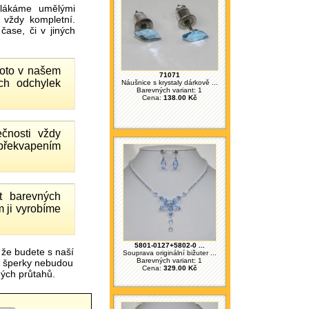
ákáme umělými
 vždy kompletní.
ase, či v jiných
proto v našem
71071
ch odchylek
Náušnice s krystaly dárkově ...
Barevných variant: 1
Cena:
138.00 Kč
čnosti vždy
 překvapením
 barevných
 ji vyrobíme
5801-0127+5802-0 ...
 že budete s naší
Souprava originální bižuter ...
Barevných variant: 1
é šperky nebudou
Cena:
329.00 Kč
čných průtahů.