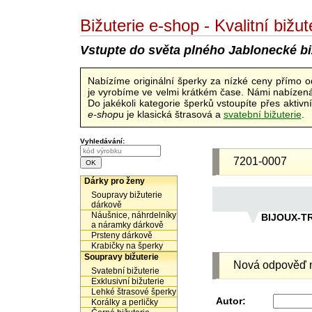
Bižuterie e-shop - Kvalitní biž
Vstupte do světa plného Jablonecké bi
Nabízíme originální šperky za nízké ceny přímo 
je vyrobíme ve velmi krátkém čase. Námi nabízená 
Do jakékoli kategorie šperků vstoupíte přes aktiv
e-shop
u je klasická štrasová a
svatební bižuterie
.
Vyhledávání:
7201-0007
Dárky pro ženy
Soupravy bižuterie
dárkově
Náušnice, náhrdelníky
BIJOUX-T
a náramky dárkově
Prsteny dárkově
Krabičky na šperky
Soupravy bižuterie
Nová odpověď n
Svatební bižuterie
Exklusivní bižuterie
Lehké štrasové šperky
Autor:
Korálky a perličky