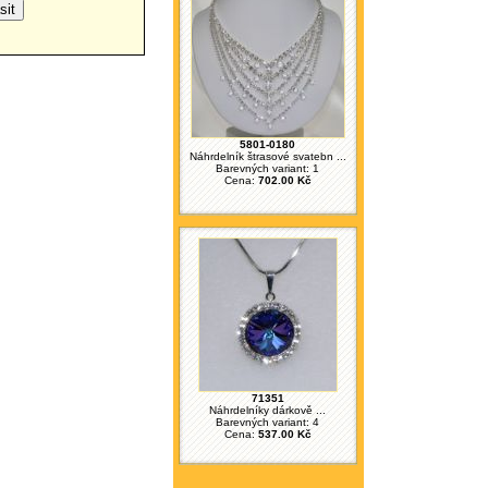
5801-0180
Náhrdelník štrasové svatebn ...
Barevných variant: 1
Cena:
702.00 Kč
71351
Náhrdelníky dárkově ...
Barevných variant: 4
Cena:
537.00 Kč