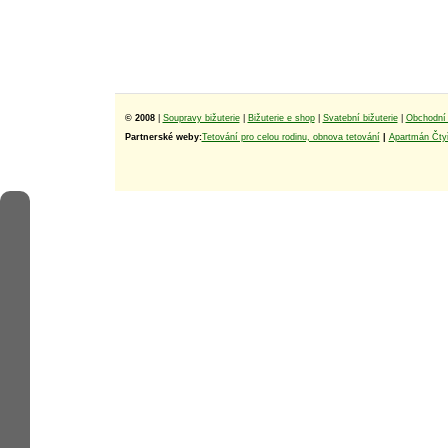
© 2008
|
Soupravy bižuterie
|
Bižuterie e shop
|
Svatební bižuterie
|
Obchodní 
Partnerské weby:
Tetování pro celou rodinu, obnova tetování
|
Apartmán Čtyř