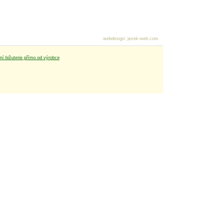
webdesign
:
jezek-web.com
tní bižuterie přímo od výrobce