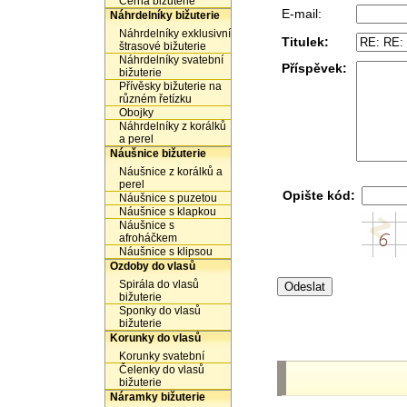
Černá bižuterie
E-mail:
Náhrdelníky bižuterie
Náhrdelníky exklusivní
Titulek:
štrasové bižuterie
Náhrdelníky svatební
Příspěvek:
bižuterie
Přívěsky bižuterie na
různém řetízku
Obojky
Náhrdelníky z korálků
a perel
Náušnice bižuterie
Náušnice z korálků a
perel
Opište kód:
Náušnice s puzetou
Náušnice s klapkou
Náušnice s
afroháčkem
Náušnice s klipsou
Ozdoby do vlasů
Spirála do vlasů
bižuterie
Sponky do vlasů
bižuterie
Korunky do vlasů
Korunky svatební
Čelenky do vlasů
bižuterie
Náramky bižuterie