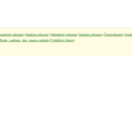
podmínky bižuterie
|
Naušnice bižuterie
|
Náhrdelníky bižuterie
|
Naušnice bižuterie
|
Černá bižuterie
|
Kvali
lístek - wellness, pivo, sauna a pohoda
|
Truhlářství šťastný