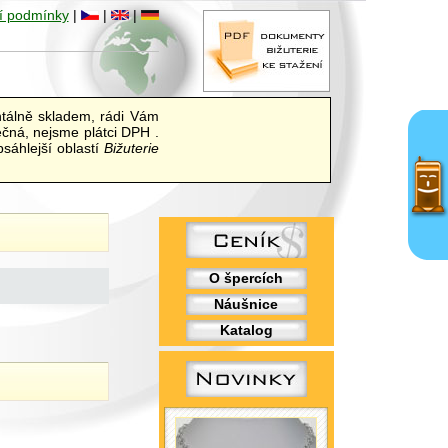
í podmínky
|
|
|
álně skladem, rádi Vám
ečná, nejsme plátci DPH .
sáhlejší oblastí
Bižuterie
O špercích
Náušnice
Katalog