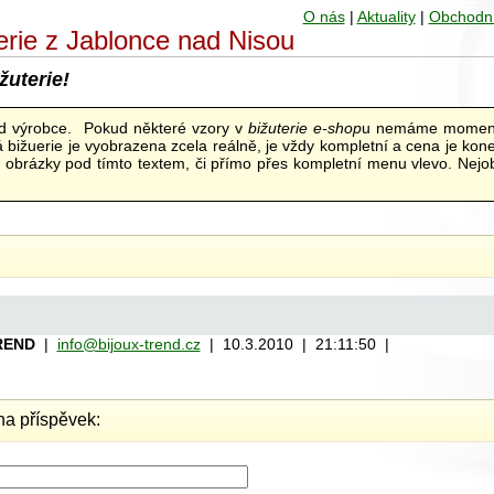
O nás
|
Aktuality
|
Obchodn
uterie z Jablonce nad Nisou
žuterie!
od výrobce. Pokud některé vzory v
bižuterie e-shop
u nemáme moment
bižuerie je vyobrazena zcela reálně, je vždy kompletní a cena je kon
ní obrázky pod tímto textem, či přímo přes kompletní menu vlevo. Nejob
REND
|
info@bijoux-trend.cz
| 10.3.2010 | 21:11:50 |
a příspěvek: