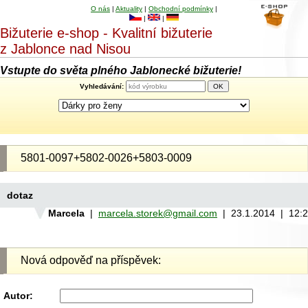
O nás
|
Aktuality
|
Obchodní podmínky
|
|
|
Bižuterie e-shop - Kvalitní bižuterie
z Jablonce nad Nisou
Vstupte do světa plného Jablonecké bižuterie!
Vyhledávání:
5801-0097+5802-0026+5803-0009
dotaz
Marcela
|
marcela.storek@gmail.com
| 23.1.2014 | 12:
Nová odpověď na příspěvek:
Autor: