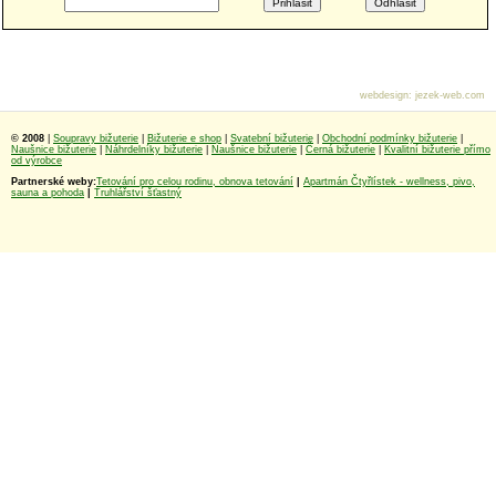
webdesign
:
jezek-web.com
© 2008
|
Soupravy bižuterie
|
Bižuterie e shop
|
Svatební bižuterie
|
Obchodní podmínky bižuterie
|
Naušnice bižuterie
|
Náhrdelníky bižuterie
|
Naušnice bižuterie
|
Černá bižuterie
|
Kvalitní bižuterie přímo
od výrobce
Partnerské weby:
Tetování pro celou rodinu, obnova tetování
|
Apartmán Čtyřlístek - wellness, pivo,
sauna a pohoda
|
Truhlářství šťastný