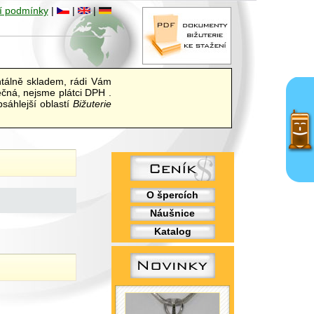
í podmínky
|
|
|
álně skladem, rádi Vám
ečná, nejsme plátci DPH .
sáhlejší oblastí
Bižuterie
O špercích
Náušnice
Katalog