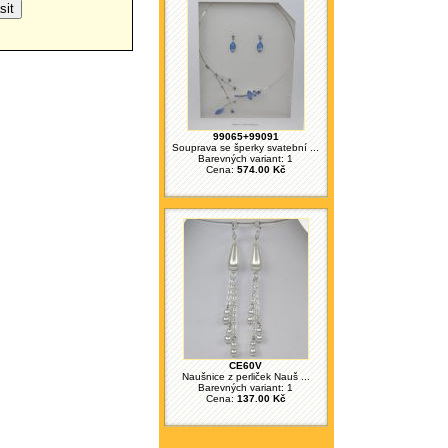
99065+99091
Souprava se šperky svatební ...
Barevných variant: 1
Cena:
574.00 Kč
CE60V
Naušnice z perliček Nauš ...
Barevných variant: 1
Cena:
137.00 Kč