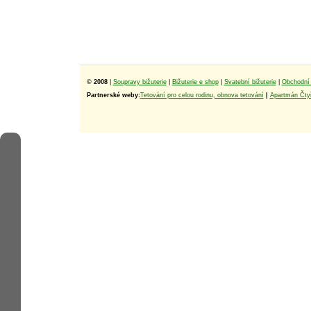
© 2008
|
Soupravy bižuterie
|
Bižuterie e shop
|
Svatební bižuterie
|
Obchodní 
Partnerské weby:
Tetování pro celou rodinu, obnova tetování
|
Apartmán Čtyř