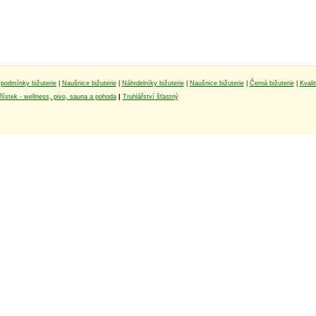
podmínky bižuterie
|
Naušnice bižuterie
|
Náhrdelníky bižuterie
|
Naušnice bižuterie
|
Černá bižuterie
|
Kvali
lístek - wellness, pivo, sauna a pohoda
|
Truhlářství šťastný