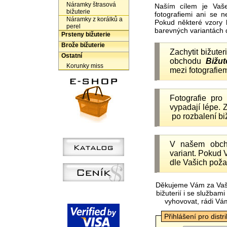
Náramky štrasová
Naším cílem je Vaš
bižuterie
fotografiemi ani se 
Náramky z korálků a
Pokud některé vzory 
perel
barevných variantách 
Prsteny bižuterie
Brože bižuterie
Zachytit bižuter
Ostatní
obchodu
Bižut
Korunky miss
mezi fotografiem
Fotografie pr
vypadají lépe.
po rozbalení b
V našem obc
variant. Pokud 
dle Vašich poža
Děkujeme Vám za Vaš
bižuterií i se služba
vyhovovat, rádi Vá
Přihlášení pro distr