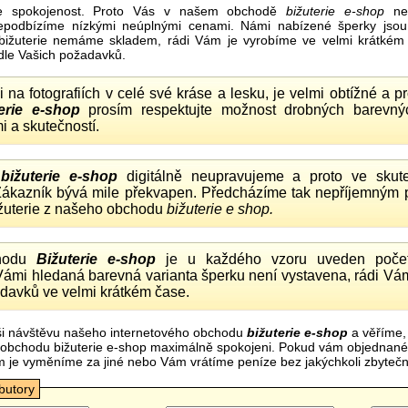
e spokojenost. Proto Vás v našem obchodě
bižuterie e-shop
nel
nepodbízíme nízkými neúplnými cenami. Námi nabízené šperky jsou
bižuterie nemáme skladem, rádi Vám je vyrobíme ve velmi krátkém č
dle Vašich požadavků.
ii na fotografiích v celé své kráse a lesku, je velmi obtížné a 
erie e-shop
prosím respektujte možnost drobných barevný
i a skutečností.
o
bižuterie e-shop
digitálně neupravujeme a proto ve skute
 Zákazník bývá mile překvapen. Předcházíme tak nepříjemným
ižuterie z našeho obchodu
bižuterie e shop.
hodu
Bižuterie e-shop
je u každého vzoru uveden počet
Vámi hledaná barevná varianta šperku není vystavena, rádi Vám
davků ve velmi krátkém čase.
i návštěvu našeho internetového obchodu
bižuterie e-shop
a věříme,
mi obchodu bižuterie e-shop maximálně spokojeni. Pokud vám objednan
m je vyměníme za jiné nebo Vám vrátíme peníze bez jakýchkoli zbyte
ibutory