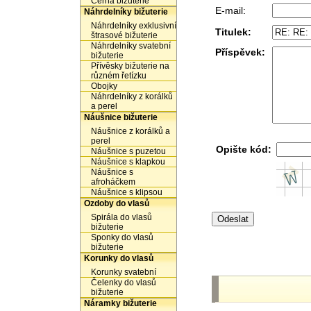
Černá bižuterie
E-mail:
Náhrdelníky bižuterie
Náhrdelníky exklusivní
Titulek:
štrasové bižuterie
Náhrdelníky svatební
Příspěvek:
bižuterie
Přívěsky bižuterie na
různém řetízku
Obojky
Náhrdelníky z korálků
a perel
Náušnice bižuterie
Náušnice z korálků a
perel
Opište kód:
Náušnice s puzetou
Náušnice s klapkou
Náušnice s
afroháčkem
Náušnice s klipsou
Ozdoby do vlasů
Spirála do vlasů
bižuterie
Sponky do vlasů
bižuterie
Korunky do vlasů
Korunky svatební
Čelenky do vlasů
bižuterie
Náramky bižuterie