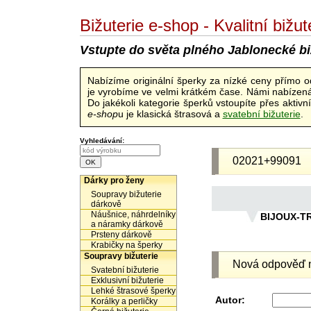
Bižuterie e-shop - Kvalitní biž
Vstupte do světa plného Jablonecké bi
Nabízíme originální šperky za nízké ceny přímo 
je vyrobíme ve velmi krátkém čase. Námi nabízená 
Do jakékoli kategorie šperků vstoupíte přes aktiv
e-shop
u je klasická štrasová a
svatební bižuterie
.
Vyhledávání:
02021+99091
Dárky pro ženy
Soupravy bižuterie
dárkově
Náušnice, náhrdelníky
BIJOUX-T
a náramky dárkově
Prsteny dárkově
Krabičky na šperky
Soupravy bižuterie
Nová odpověď n
Svatební bižuterie
Exklusivní bižuterie
Lehké štrasové šperky
Autor:
Korálky a perličky