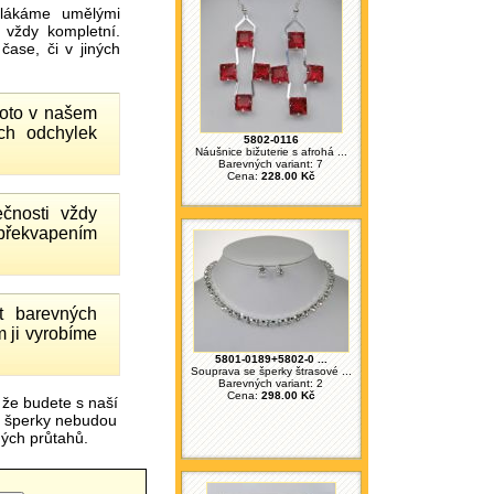
ákáme umělými
 vždy kompletní.
ase, či v jiných
proto v našem
ch odchylek
5802-0116
Náušnice bižuterie s afrohá ...
Barevných variant: 7
Cena:
228.00 Kč
čnosti vždy
 překvapením
 barevných
 ji vyrobíme
5801-0189+5802-0 ...
Souprava se šperky štrasové ...
Barevných variant: 2
Cena:
298.00 Kč
 že budete s naší
é šperky nebudou
čných průtahů.