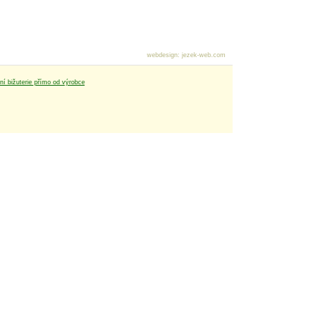
webdesign
:
jezek-web.com
tní bižuterie přímo od výrobce