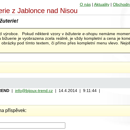
O nás
|
Aktuality
|
Obchodn
uterie z Jablonce nad Nisou
žuterie!
od výrobce. Pokud některé vzory v
bižuterie e-shop
u nemáme moment
bižuerie je vyobrazena zcela reálně, je vždy kompletní a cena je kon
ní obrázky pod tímto textem, či přímo přes kompletní menu vlevo. Nejob
REND
|
info@bijoux-trend.cz
| 14.4.2014 | 9:11:44 |
a příspěvek: