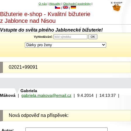
O nás
|
Aktuality
|
Obchodní podmínky
|
|
|
Bižuterie e-shop - Kvalitní bižuterie
z Jablonce nad Nisou
Vstupte do světa plného Jablonecké bižuterie!
Vyhledávání:
02021+99091
Gabriela
Máková
|
gabriela.makova@email.cz
| 9.4.2014 | 14:13:37 |
Nová odpověď na příspěvek:
Autor: