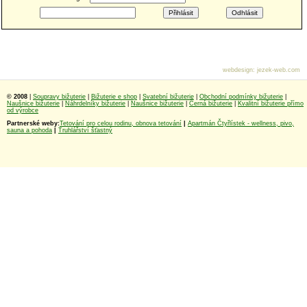
webdesign
:
jezek-web.com
© 2008
|
Soupravy bižuterie
|
Bižuterie e shop
|
Svatební bižuterie
|
Obchodní podmínky bižuterie
|
Naušnice bižuterie
|
Náhrdelníky bižuterie
|
Naušnice bižuterie
|
Černá bižuterie
|
Kvalitní bižuterie přímo
od výrobce
Partnerské weby:
Tetování pro celou rodinu, obnova tetování
|
Apartmán Čtyřlístek - wellness, pivo,
sauna a pohoda
|
Truhlářství šťastný