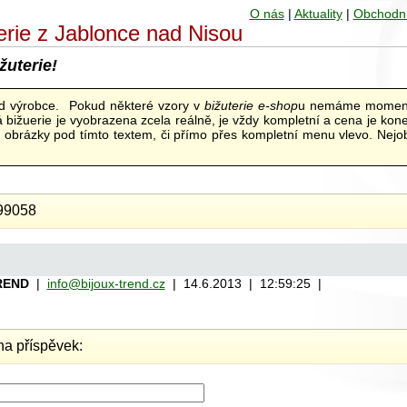
O nás
|
Aktuality
|
Obchodn
uterie z Jablonce nad Nisou
žuterie!
od výrobce. Pokud některé vzory v
bižuterie e-shop
u nemáme moment
bižuerie je vyobrazena zcela reálně, je vždy kompletní a cena je kon
ní obrázky pod tímto textem, či přímo přes kompletní menu vlevo. Nejob
99058
REND
|
info@bijoux-trend.cz
| 14.6.2013 | 12:59:25 |
a příspěvek: