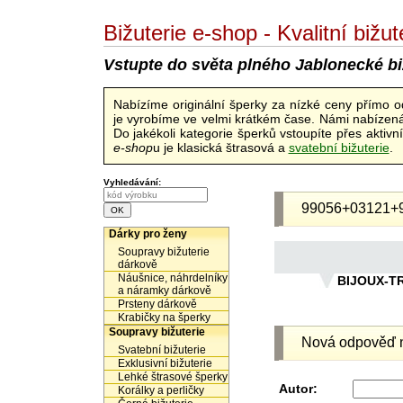
Bižuterie e-shop - Kvalitní biž
Vstupte do světa plného Jablonecké bi
Nabízíme originální šperky za nízké ceny přímo 
je vyrobíme ve velmi krátkém čase. Námi nabízená 
Do jakékoli kategorie šperků vstoupíte přes aktiv
e-shop
u je klasická štrasová a
svatební bižuterie
.
Vyhledávání:
99056+03121+
Dárky pro ženy
Soupravy bižuterie
dárkově
Náušnice, náhrdelníky
BIJOUX-T
a náramky dárkově
Prsteny dárkově
Krabičky na šperky
Soupravy bižuterie
Nová odpověď n
Svatební bižuterie
Exklusivní bižuterie
Lehké štrasové šperky
Autor:
Korálky a perličky