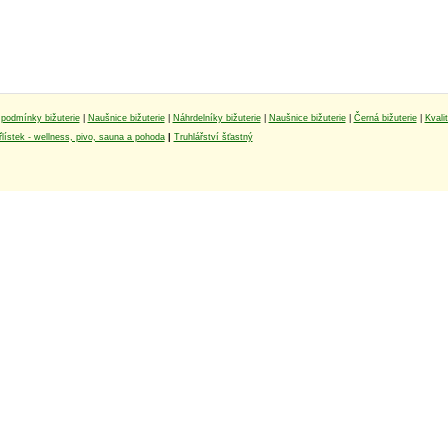
podmínky bižuterie
|
Naušnice bižuterie
|
Náhrdelníky bižuterie
|
Naušnice bižuterie
|
Černá bižuterie
|
Kvali
lístek - wellness, pivo, sauna a pohoda
|
Truhlářství šťastný