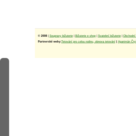
© 2008
|
Soupravy bižuterie
|
Bižuterie e shop
|
Svatební bižuterie
|
Obchodní 
Partnerské weby:
Tetování pro celou rodinu, obnova tetování
|
Apartmán Čtyř