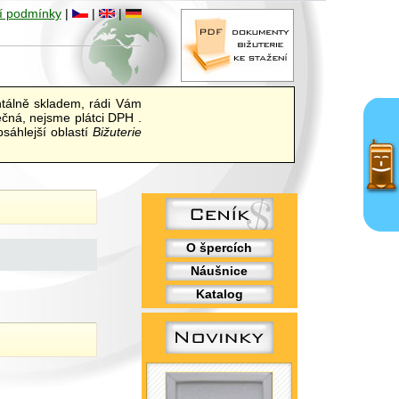
í podmínky
|
|
|
álně skladem, rádi Vám
ečná, nejsme plátci DPH .
sáhlejší oblastí
Bižuterie
O špercích
Náušnice
Katalog