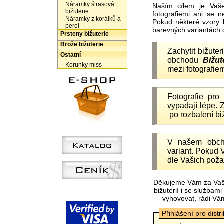
Náramky štrasová
Naším cílem je Vaš
bižuterie
fotografiemi ani se 
Náramky z korálků a
Pokud některé vzory 
perel
barevných variantách 
Prsteny bižuterie
Brože bižuterie
Zachytit bižuter
Ostatní
obchodu
Bižut
Korunky miss
mezi fotografiem
Fotografie pr
vypadají lépe.
po rozbalení b
V našem obc
variant. Pokud 
dle Vašich poža
Děkujeme Vám za Vaš
bižuterií i se služba
vyhovovat, rádi Vá
Přihlášení pro distr