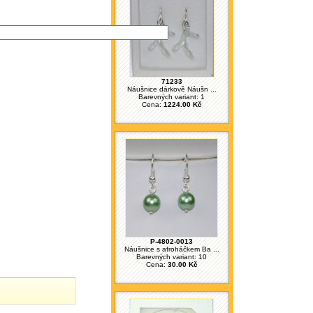
71233
Náušnice dárkově Náušn ...
Barevných variant: 1
Cena:
1224.00 Kč
P-4802-0013
Náušnice s afroháčkem Ba ...
Barevných variant: 10
Cena:
30.00 Kč