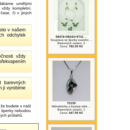
ákáme umělými
 vždy kompletní.
ase, či v jiných
proto v našem
ch odchylek
08476+08343+9741 ...
Souprava se šperky svatebn ...
Barevných variant: 3
Cena:
782.00 Kč
čnosti vždy
 překvapením
 barevných
 ji vyrobíme
70159
 že budete s naší
Náhrdelníky s krystaly dárk ...
Barevných variant: 1
é šperky nebudou
Cena:
447.00 Kč
čných průtahů.