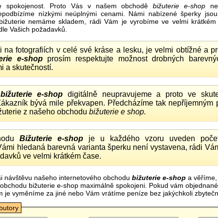
e spokojenost. Proto Vás v našem obchodě
bižuterie e-shop
nel
nepodbízíme nízkými neúplnými cenami. Námi nabízené šperky jsou
bižuterie nemáme skladem, rádi Vám je vyrobíme ve velmi krátkém č
dle Vašich požadavků.
ii na fotografiích v celé své kráse a lesku, je velmi obtížné a 
erie e-shop
prosím respektujte možnost drobných barevný
i a skutečností.
o
bižuterie e-shop
digitálně neupravujeme a proto ve skute
 Zákazník bývá mile překvapen. Předcházíme tak nepříjemným
ižuterie z našeho obchodu
bižuterie e shop.
hodu
Bižuterie e-shop
je u každého vzoru uveden počet
Vámi hledaná barevná varianta šperku není vystavena, rádi Vám
davků ve velmi krátkém čase.
i návštěvu našeho internetového obchodu
bižuterie e-shop
a věříme,
mi obchodu bižuterie e-shop maximálně spokojeni. Pokud vám objednan
m je vyměníme za jiné nebo Vám vrátíme peníze bez jakýchkoli zbyte
ibutory