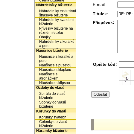
Černá bižuterie
E-mail:
Náhrdelníky bižuterie
Náhrdelníky exklusivní
Titulek:
štrasové bižuterie
Náhrdelníky svatební
Příspěvek:
bižuterie
Přívěsky bižuterie na
různém řetízku
Obojky
Náhrdelníky z korálků
a perel
Náušnice bižuterie
Náušnice z korálků a
perel
Opište kód:
Náušnice s puzetou
Náušnice s klapkou
Náušnice s
afroháčkem
Náušnice s klipsou
Ozdoby do vlasů
Spirála do vlasů
bižuterie
Sponky do vlasů
bižuterie
Korunky do vlasů
Korunky svatební
Čelenky do vlasů
bižuterie
Náramky bižuterie