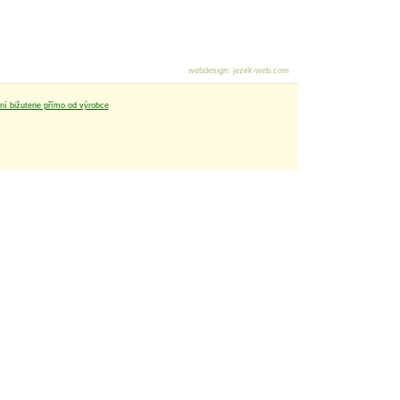
webdesign
:
jezek-web.com
tní bižuterie přímo od výrobce