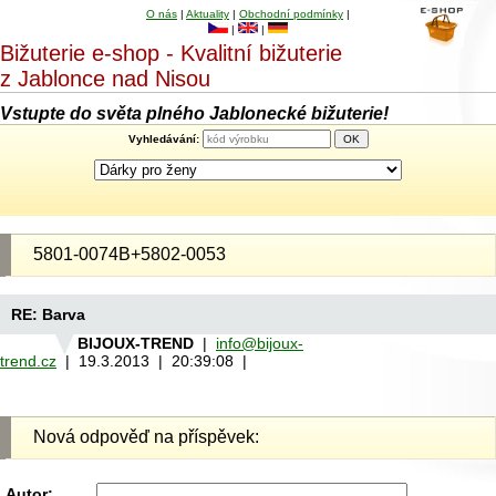
O nás
|
Aktuality
|
Obchodní podmínky
|
|
|
Bižuterie e-shop - Kvalitní bižuterie
z Jablonce nad Nisou
Vstupte do světa plného Jablonecké bižuterie!
Vyhledávání:
5801-0074B+5802-0053
RE: Barva
BIJOUX-TREND
|
info@bijoux-
trend.cz
| 19.3.2013 | 20:39:08 |
Nová odpověď na příspěvek:
Autor: