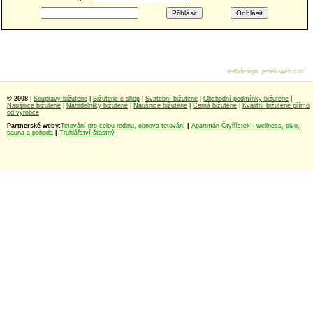
webdesign
:
jezek-web.com
© 2008
|
Soupravy bižuterie
|
Bižuterie e shop
|
Svatební bižuterie
|
Obchodní podmínky bižuterie
|
Naušnice bižuterie
|
Náhrdelníky bižuterie
|
Naušnice bižuterie
|
Černá bižuterie
|
Kvalitní bižuterie přímo
od výrobce
Partnerské weby:
Tetování pro celou rodinu, obnova tetování
|
Apartmán Čtyřlístek - wellness, pivo,
sauna a pohoda
|
Truhlářství šťastný