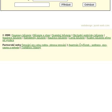
webdesign
:
jezek-web.com
© 2008
|
Soupravy bižuterie
|
Bižuterie e shop
|
Svatební bižuterie
|
Obchodní podmínky bižuterie
|
Naušnice bižuterie
|
Náhrdelníky bižuterie
|
Naušnice bižuterie
|
Černá bižuterie
|
Kvalitní bižuterie přímo
od výrobce
Partnerské weby:
Tetování pro celou rodinu, obnova tetování
|
Apartmán Čtyřlístek - wellness, pivo,
sauna a pohoda
|
Truhlářství šťastný