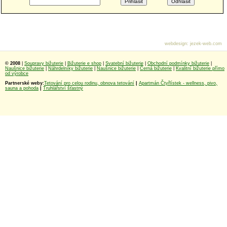
webdesign
:
jezek-web.com
© 2008
|
Soupravy bižuterie
|
Bižuterie e shop
|
Svatební bižuterie
|
Obchodní podmínky bižuterie
|
Naušnice bižuterie
|
Náhrdelníky bižuterie
|
Naušnice bižuterie
|
Černá bižuterie
|
Kvalitní bižuterie přímo
od výrobce
Partnerské weby:
Tetování pro celou rodinu, obnova tetování
|
Apartmán Čtyřlístek - wellness, pivo,
sauna a pohoda
|
Truhlářství šťastný