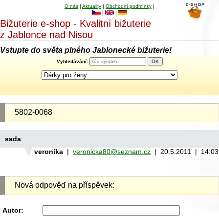
O nás
|
Aktuality
|
Obchodní podmínky
|
|
|
Bižuterie e-shop - Kvalitní bižuterie
z Jablonce nad Nisou
Vstupte do světa plného Jablonecké bižuterie!
Vyhledávání:
5802-0068
sada
veronika
|
veronicka80@seznam.cz
| 20.5.2011 | 14:0
Nová odpověď na příspěvek:
Autor: