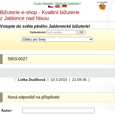
O nás
|
Aktuality
|
Obchodní podmínky
|
|
|
Bižuterie e-shop - Kvalitní bižuterie
z Jablonce nad Nisou
Vstupte do světa plného Jablonecké bižuterie!
Vyhledávání:
5803-0027
Lidka Dudíková
| 10.3.2010 | 21:09:36 |
Nová odpověď na příspěvek:
Autor: