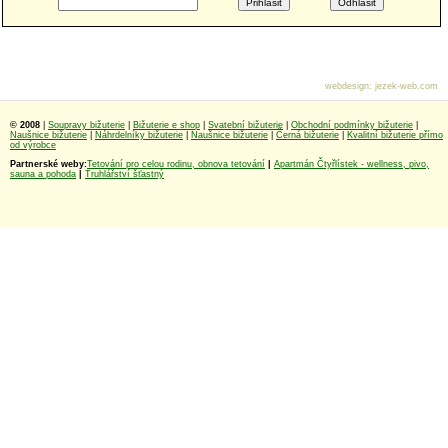
webdesign
:
jezek-web.com
© 2008
|
Soupravy bižuterie
|
Bižuterie e shop
|
Svatební bižuterie
|
Obchodní podmínky bižuterie
|
Naušnice bižuterie
|
Náhrdelníky bižuterie
|
Naušnice bižuterie
|
Černá bižuterie
|
Kvalitní bižuterie přímo
od výrobce
Partnerské weby:
Tetování pro celou rodinu, obnova tetování
|
Apartmán Čtyřlístek - wellness, pivo,
sauna a pohoda
|
Truhlářství šťastný