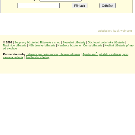
webdesign
:
jezek-web.com
© 2008
|
Soupravy bižuterie
|
Bižuterie e shop
|
Svatební bižuterie
|
Obchodní podmínky bižuterie
|
Naušnice bižuterie
|
Náhrdelníky bižuterie
|
Naušnice bižuterie
|
Černá bižuterie
|
Kvalitní bižuterie přímo
od výrobce
Partnerské weby:
Tetování pro celou rodinu, obnova tetování
|
Apartmán Čtyřlístek - wellness, pivo,
sauna a pohoda
|
Truhlářství šťastný