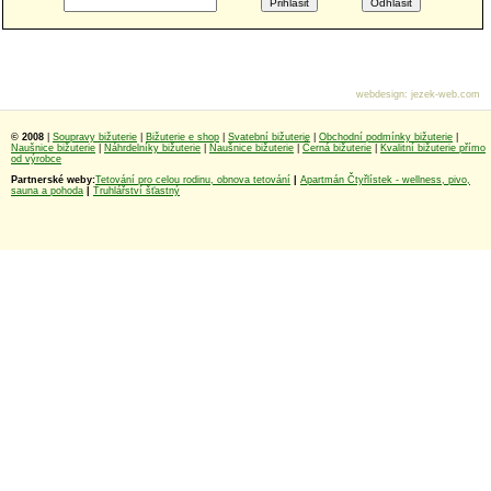
webdesign
:
jezek-web.com
© 2008
|
Soupravy bižuterie
|
Bižuterie e shop
|
Svatební bižuterie
|
Obchodní podmínky bižuterie
|
Naušnice bižuterie
|
Náhrdelníky bižuterie
|
Naušnice bižuterie
|
Černá bižuterie
|
Kvalitní bižuterie přímo
od výrobce
Partnerské weby:
Tetování pro celou rodinu, obnova tetování
|
Apartmán Čtyřlístek - wellness, pivo,
sauna a pohoda
|
Truhlářství šťastný