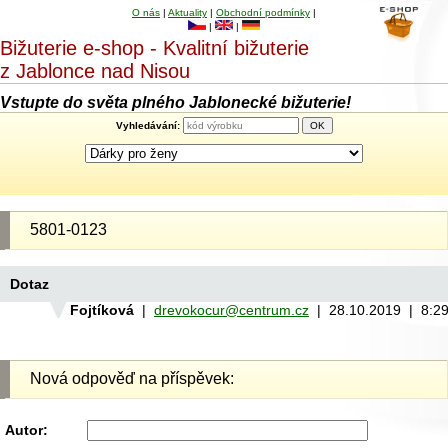
O nás
|
Aktuality
|
Obchodní podmínky
|
|
|
Bižuterie e-shop - Kvalitní bižuterie
z Jablonce nad Nisou
Vstupte do světa plného Jablonecké bižuterie!
Vyhledávání:
5801-0123
Dotaz
Fojtíková
|
drevokocur@centrum.cz
| 28.10.2019 | 8:2
Nová odpověď na příspěvek:
Autor: