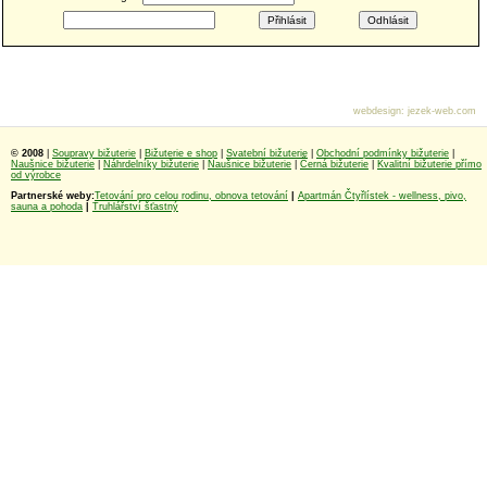
webdesign
:
jezek-web.com
© 2008
|
Soupravy bižuterie
|
Bižuterie e shop
|
Svatební bižuterie
|
Obchodní podmínky bižuterie
|
Naušnice bižuterie
|
Náhrdelníky bižuterie
|
Naušnice bižuterie
|
Černá bižuterie
|
Kvalitní bižuterie přímo
od výrobce
Partnerské weby:
Tetování pro celou rodinu, obnova tetování
|
Apartmán Čtyřlístek - wellness, pivo,
sauna a pohoda
|
Truhlářství šťastný