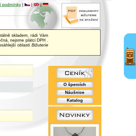
í podmínky
|
|
|
álně skladem, rádi Vám
ečná, nejsme plátci DPH .
sáhlejší oblastí
Bižuterie
O špercích
Náušnice
Katalog