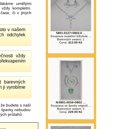
ákáme umělými
 vždy kompletní.
ase, či v jiných
proto v našem
5801-0127+5802-0 ...
ch odchylek
Souprava svatební bižuterie ...
Barevných variant: 1
Cena:
413.00 Kč
čnosti vždy
 překvapením
 barevných
 ji vyrobíme
N-5801-0034+5802 ...
 že budete s naší
Souprava se šperky originál ...
Barevných variant: 3
é šperky nebudou
Cena:
229.00 Kč
čných průtahů.