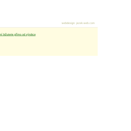
webdesign
:
jezek-web.com
tní bižuterie přímo od výrobce