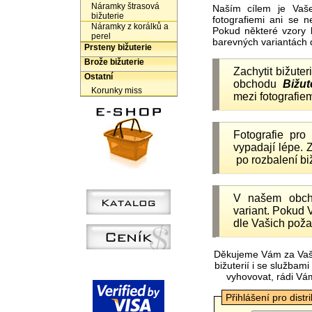
Náramky štrasová
Naším cílem je Vaš
bižuterie
fotografiemi ani se 
Náramky z korálků a
Pokud některé vzory 
perel
barevných variantách 
Prsteny bižuterie
Brože bižuterie
Zachytit bižuter
Ostatní
obchodu
Bižut
Korunky miss
mezi fotografiem
Fotografie pr
vypadají lépe.
po rozbalení b
V našem obc
variant. Pokud 
dle Vašich poža
Děkujeme Vám za Vaš
bižuterií i se služba
vyhovovat, rádi Vá
Přihlášení pro distr