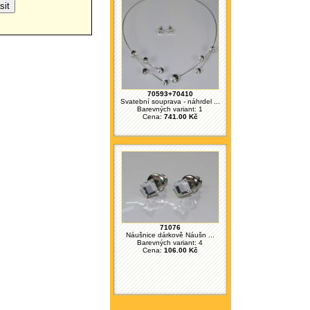
70593+70410
Svatební souprava - náhrdel ...
Barevných variant: 1
Cena:
741.00 Kč
71076
Náušnice dárkově Náušn ...
Barevných variant: 4
Cena:
106.00 Kč