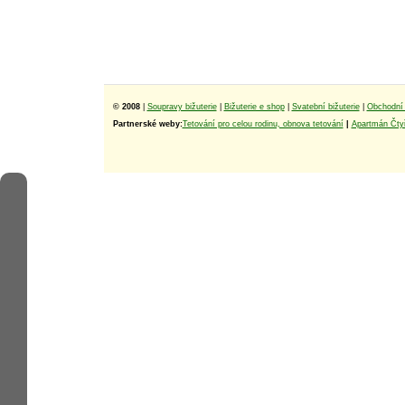
© 2008
|
Soupravy bižuterie
|
Bižuterie e shop
|
Svatební bižuterie
|
Obchodní 
Partnerské weby:
Tetování pro celou rodinu, obnova tetování
|
Apartmán Čtyř