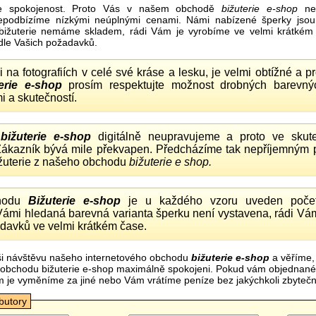
e spokojenost. Proto Vás v našem obchodě
bižuterie e-shop
nel
nepodbízíme nízkými neúplnými cenami. Námi nabízené šperky jsou
bižuterie nemáme skladem, rádi Vám je vyrobíme ve velmi krátkém č
dle Vašich požadavků.
ii na fotografiích v celé své kráse a lesku, je velmi obtížné a 
erie e-shop
prosím respektujte možnost drobných barevný
i a skutečností.
o
bižuterie e-shop
digitálně neupravujeme a proto ve skute
 Zákazník bývá mile překvapen. Předcházíme tak nepříjemným
ižuterie z našeho obchodu
bižuterie e shop.
hodu
Bižuterie e-shop
je u každého vzoru uveden počet
Vámi hledaná barevná varianta šperku není vystavena, rádi Vám
davků ve velmi krátkém čase.
i návštěvu našeho internetového obchodu
bižuterie e-shop
a věříme,
mi obchodu bižuterie e-shop maximálně spokojeni. Pokud vám objednan
m je vyměníme za jiné nebo Vám vrátíme peníze bez jakýchkoli zbyte
ibutory