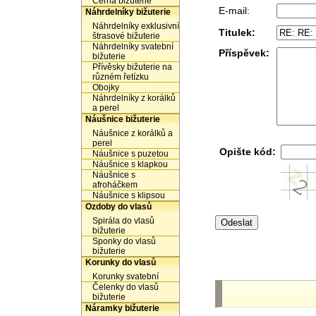
Černá bižuterie
E-mail:
Náhrdelníky bižuterie
Náhrdelníky exklusivní
Titulek:
štrasové bižuterie
Náhrdelníky svatební
Příspěvek:
bižuterie
Přívěsky bižuterie na
různém řetízku
Obojky
Náhrdelníky z korálků
a perel
Náušnice bižuterie
Náušnice z korálků a
perel
Opište kód:
Náušnice s puzetou
Náušnice s klapkou
Náušnice s
afroháčkem
Náušnice s klipsou
Ozdoby do vlasů
Spirála do vlasů
bižuterie
Sponky do vlasů
bižuterie
Korunky do vlasů
Korunky svatební
Čelenky do vlasů
bižuterie
Náramky bižuterie