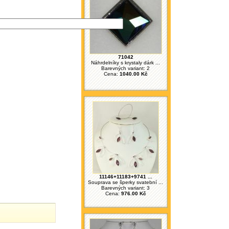
71042
Náhrdelníky s krystaly dárk ...
Barevných variant: 2
Cena:
1040.00 Kč
11146+11183+9741 ...
Souprava se šperky svatební ...
Barevných variant: 3
Cena:
976.00 Kč