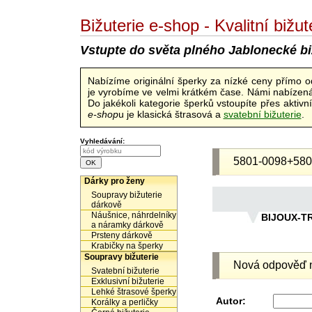
Bižuterie e-shop - Kvalitní biž
Vstupte do světa plného Jablonecké bi
Nabízíme originální šperky za nízké ceny přímo 
je vyrobíme ve velmi krátkém čase. Námi nabízená 
Do jakékoli kategorie šperků vstoupíte přes aktiv
e-shop
u je klasická štrasová a
svatební bižuterie
.
Vyhledávání:
5801-0098+580
Dárky pro ženy
Soupravy bižuterie
dárkově
Náušnice, náhrdelníky
BIJOUX-T
a náramky dárkově
Prsteny dárkově
Krabičky na šperky
Soupravy bižuterie
Nová odpověď n
Svatební bižuterie
Exklusivní bižuterie
Lehké štrasové šperky
Autor:
Korálky a perličky