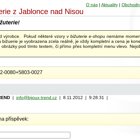
O nás
|
Aktuality
|
Obchodn
uterie z Jablonce nad Nisou
žuterie!
od výrobce. Pokud některé vzory v
bižuterie e-shop
u nemáme moment
bižuerie je vyobrazena zcela reálně, je vždy kompletní a cena je kon
ní obrázky pod tímto textem, či přímo přes kompletní menu vlevo. Nejob
2-0080+5803-0027
REND
|
info@bijoux-trend.cz
| 8.11.2012 | 9:28:31 |
a příspěvek: