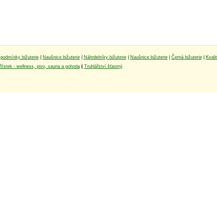
podmínky bižuterie
|
Naušnice bižuterie
|
Náhrdelníky bižuterie
|
Naušnice bižuterie
|
Černá bižuterie
|
Kvali
lístek - wellness, pivo, sauna a pohoda
|
Truhlářství šťastný