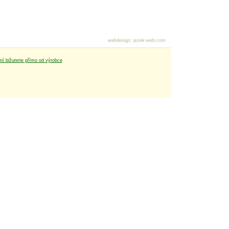
webdesign
:
jezek-web.com
tní bižuterie přímo od výrobce