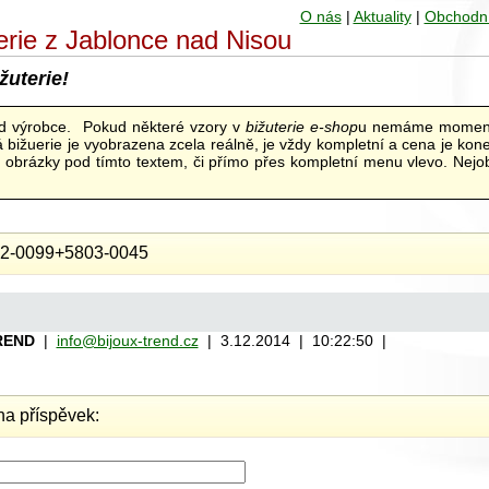
O nás
|
Aktuality
|
Obchodn
uterie z Jablonce nad Nisou
žuterie!
od výrobce. Pokud některé vzory v
bižuterie e-shop
u nemáme moment
bižuerie je vyobrazena zcela reálně, je vždy kompletní a cena je kon
ní obrázky pod tímto textem, či přímo přes kompletní menu vlevo. Nejob
2-0099+5803-0045
REND
|
info@bijoux-trend.cz
| 3.12.2014 | 10:22:50 |
a příspěvek: