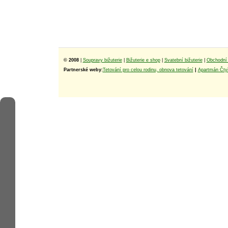
© 2008
|
Soupravy bižuterie
|
Bižuterie e shop
|
Svatební bižuterie
|
Obchodní 
Partnerské weby:
Tetování pro celou rodinu, obnova tetování
|
Apartmán Čtyř