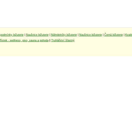
podmínky bižuterie
|
Naušnice bižuterie
|
Náhrdelníky bižuterie
|
Naušnice bižuterie
|
Černá bižuterie
|
Kvali
lístek - wellness, pivo, sauna a pohoda
|
Truhlářství šťastný