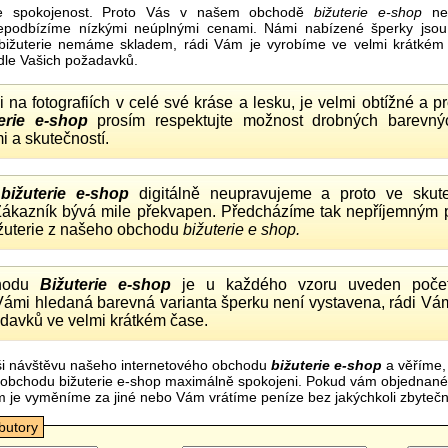
e spokojenost. Proto Vás v našem obchodě
bižuterie e-shop
nel
nepodbízíme nízkými neúplnými cenami. Námi nabízené šperky jsou
bižuterie nemáme skladem, rádi Vám je vyrobíme ve velmi krátkém č
dle Vašich požadavků.
ii na fotografiích v celé své kráse a lesku, je velmi obtížné a 
erie e-shop
prosím respektujte možnost drobných barevný
i a skutečností.
o
bižuterie e-shop
digitálně neupravujeme a proto ve skute
 Zákazník bývá mile překvapen. Předcházíme tak nepříjemným
ižuterie z našeho obchodu
bižuterie e shop.
hodu
Bižuterie e-shop
je u každého vzoru uveden počet
Vámi hledaná barevná varianta šperku není vystavena, rádi Vám
davků ve velmi krátkém čase.
i návštěvu našeho internetového obchodu
bižuterie e-shop
a věříme,
mi obchodu bižuterie e-shop maximálně spokojeni. Pokud vám objednan
m je vyměníme za jiné nebo Vám vrátíme peníze bez jakýchkoli zbyte
ibutory