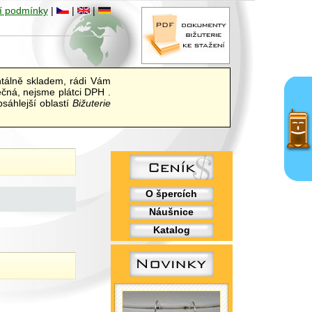
í podmínky
|
|
|
álně skladem, rádi Vám
ečná, nejsme plátci DPH .
sáhlejší oblastí
Bižuterie
O špercích
Náušnice
Katalog