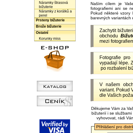
Náramky štrasová
Naším cílem je Vaš
bižuterie
fotografiemi ani se 
Náramky z korálků a
Pokud některé vzory 
perel
barevných variantách 
Prsteny bižuterie
Brože bižuterie
Zachytit bižuter
Ostatní
obchodu
Bižut
Korunky miss
mezi fotografiem
Fotografie pr
vypadají lépe.
po rozbalení b
V našem obc
variant. Pokud 
dle Vašich poža
Děkujeme Vám za Vaš
bižuterií i se služba
vyhovovat, rádi Vá
Přihlášení pro distr