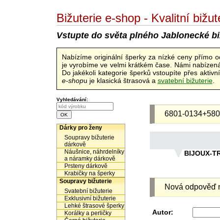
Bižuterie e-shop - Kvalitní biž
Vstupte do světa plného Jablonecké bi
Nabízíme originální šperky za nízké ceny přímo 
je vyrobíme ve velmi krátkém čase. Námi nabízená 
Do jakékoli kategorie šperků vstoupíte přes aktiv
e-shop
u je klasická štrasová a
svatební bižuterie
.
Vyhledávání:
6801-0134+580
Dárky pro ženy
Soupravy bižuterie
dárkově
Náušnice, náhrdelníky
BIJOUX-T
a náramky dárkově
Prsteny dárkově
Krabičky na šperky
Soupravy bižuterie
Nová odpověď n
Svatební bižuterie
Exklusivní bižuterie
Lehké štrasové šperky
Autor:
Korálky a perličky