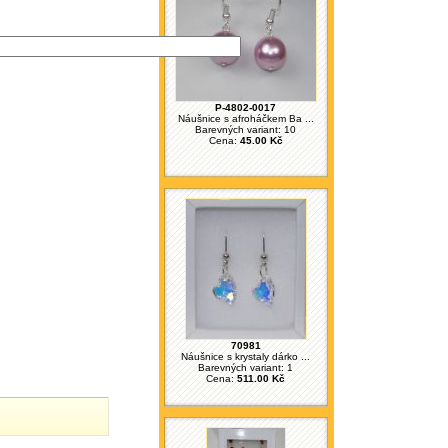
P-4802-0017
Náušnice s afroháčkem Ba ...
Barevných variant: 10
Cena:
45.00 Kč
70981
Náušnice s krystaly dárko ...
Barevných variant: 1
Cena:
511.00 Kč