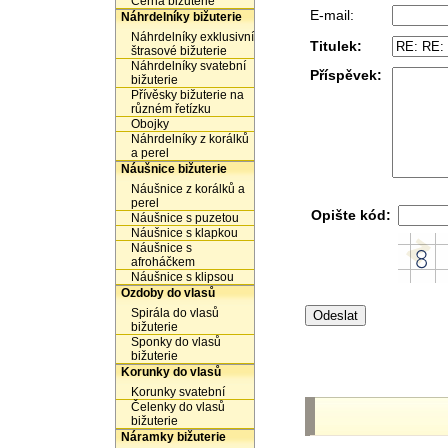
Černá bižuterie
E-mail:
Náhrdelníky bižuterie
Náhrdelníky exklusivní
Titulek:
štrasové bižuterie
Náhrdelníky svatební
Příspěvek:
bižuterie
Přívěsky bižuterie na
různém řetízku
Obojky
Náhrdelníky z korálků
a perel
Náušnice bižuterie
Náušnice z korálků a
perel
Opište kód:
Náušnice s puzetou
Náušnice s klapkou
Náušnice s
afroháčkem
Náušnice s klipsou
Ozdoby do vlasů
Spirála do vlasů
bižuterie
Sponky do vlasů
bižuterie
Korunky do vlasů
Korunky svatební
Čelenky do vlasů
bižuterie
Náramky bižuterie