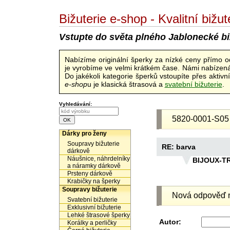
Bižuterie e-shop - Kvalitní biž
Vstupte do světa plného Jablonecké bi
Nabízíme originální šperky za nízké ceny přímo 
je vyrobíme ve velmi krátkém čase. Námi nabízená 
Do jakékoli kategorie šperků vstoupíte přes aktiv
e-shop
u je klasická štrasová a
svatební bižuterie
.
Vyhledávání:
5820-0001-S05
Dárky pro ženy
Soupravy bižuterie
RE: barva
dárkově
Náušnice, náhrdelníky
BIJOUX-T
a náramky dárkově
Prsteny dárkově
Krabičky na šperky
Soupravy bižuterie
Nová odpověď n
Svatební bižuterie
Exklusivní bižuterie
Lehké štrasové šperky
Autor:
Korálky a perličky