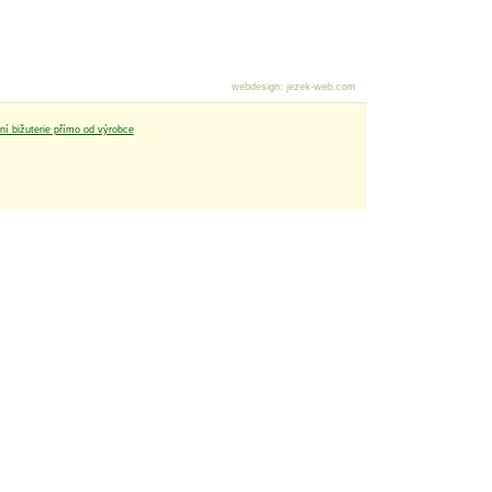
webdesign
:
jezek-web.com
tní bižuterie přímo od výrobce