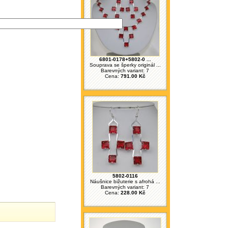
6801-0178+5802-0 ...
Souprava se šperky originál ...
Barevných variant: 7
Cena:
791.00 Kč
5802-0116
Náušnice bižuterie s afrohá ...
Barevných variant: 7
Cena:
228.00 Kč