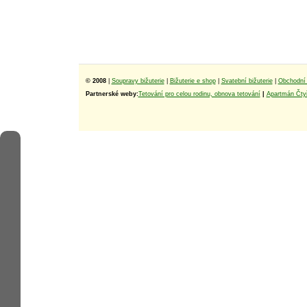
© 2008
|
Soupravy bižuterie
|
Bižuterie e shop
|
Svatební bižuterie
|
Obchodní 
Partnerské weby:
Tetování pro celou rodinu, obnova tetování
|
Apartmán Čtyř