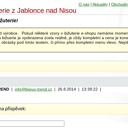
O nás
|
Aktuality
|
Obchodn
uterie z Jablonce nad Nisou
žuterie!
od výrobce. Pokud některé vzory v
bižuterie e-shop
u nemáme moment
bižuerie je vyobrazena zcela reálně, je vždy kompletní a cena je kon
ní obrázky pod tímto textem, či přímo přes kompletní menu vlevo. Nejob
REND
|
info@bijoux-trend.cz
| 26.8.2014 | 13:39:22 |
a příspěvek: