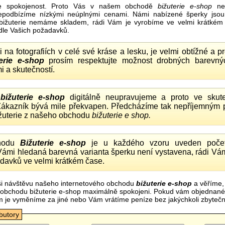
e spokojenost. Proto Vás v našem obchodě
bižuterie e-shop
nel
nepodbízíme nízkými neúplnými cenami. Námi nabízené šperky jsou
bižuterie nemáme skladem, rádi Vám je vyrobíme ve velmi krátkém č
dle Vašich požadavků.
ii na fotografiích v celé své kráse a lesku, je velmi obtížné a 
erie e-shop
prosím respektujte možnost drobných barevný
i a skutečností.
o
bižuterie e-shop
digitálně neupravujeme a proto ve skute
 Zákazník bývá mile překvapen. Předcházíme tak nepříjemným
ižuterie z našeho obchodu
bižuterie e shop.
hodu
Bižuterie e-shop
je u každého vzoru uveden počet
Vámi hledaná barevná varianta šperku není vystavena, rádi Vám
davků ve velmi krátkém čase.
i návštěvu našeho internetového obchodu
bižuterie e-shop
a věříme,
mi obchodu bižuterie e-shop maximálně spokojeni. Pokud vám objednan
m je vyměníme za jiné nebo Vám vrátíme peníze bez jakýchkoli zbyte
ibutory