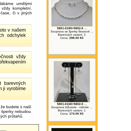
ákáme umělými
 vždy kompletní.
ase, či v jiných
5801-0189+5802-0 ...
proto v našem
Souprava se šperky štrasové ...
ch odchylek
Barevných variant: 2
Cena:
298.00 Kč
čnosti vždy
 překvapením
 barevných
 ji vyrobíme
5801-0168+5802-0 ...
 že budete s naší
Souprava bižuterie - náhrde ...
Barevných variant: 1
é šperky nebudou
Cena:
174.00 Kč
čných průtahů.