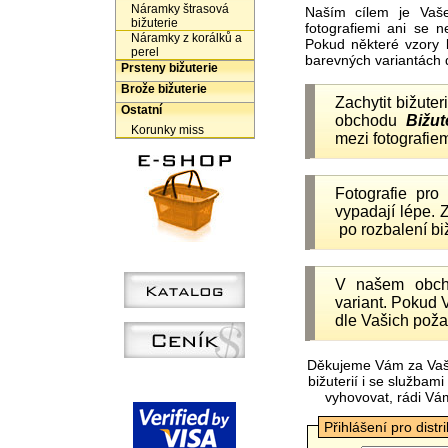
Náramky štrasová
Naším cílem je Vaš
bižuterie
fotografiemi ani se 
Náramky z korálků a
Pokud některé vzory 
perel
barevných variantách 
Prsteny bižuterie
Brože bižuterie
Zachytit bižuter
Ostatní
obchodu
Bižut
Korunky miss
mezi fotografiem
Fotografie pr
vypadají lépe.
po rozbalení b
V našem obc
variant. Pokud 
dle Vašich poža
Děkujeme Vám za Vaš
bižuterií i se služba
vyhovovat, rádi Vá
Přihlášení pro distr