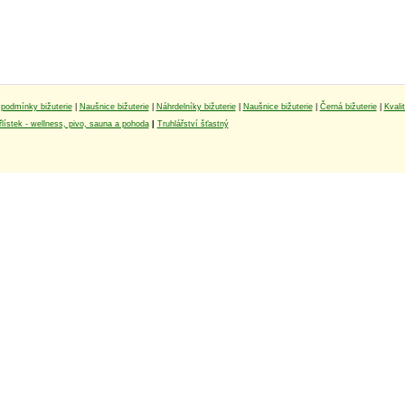
podmínky bižuterie
|
Naušnice bižuterie
|
Náhrdelníky bižuterie
|
Naušnice bižuterie
|
Černá bižuterie
|
Kvali
lístek - wellness, pivo, sauna a pohoda
|
Truhlářství šťastný