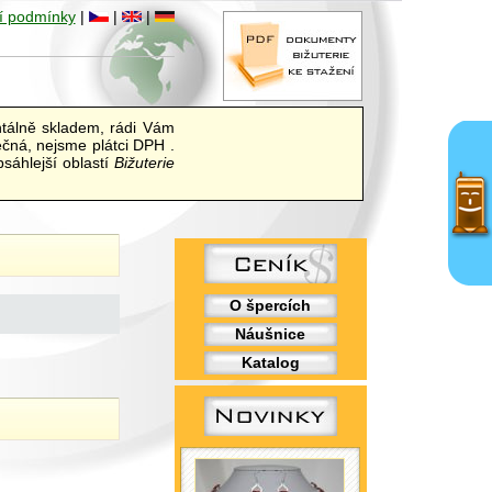
í podmínky
|
|
|
álně skladem, rádi Vám
ečná, nejsme plátci DPH .
sáhlejší oblastí
Bižuterie
O špercích
Náušnice
Katalog