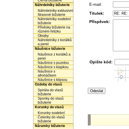
Černá bižuterie
E-mail:
Náhrdelníky bižuterie
Náhrdelníky exklusivní
Titulek:
štrasové bižuterie
Náhrdelníky svatební
Příspěvek:
bižuterie
Přívěsky bižuterie na
různém řetízku
Obojky
Náhrdelníky z korálků
a perel
Náušnice bižuterie
Náušnice z korálků a
perel
Opište kód:
Náušnice s puzetou
Náušnice s klapkou
Náušnice s
afroháčkem
Náušnice s klipsou
Ozdoby do vlasů
Spirála do vlasů
bižuterie
Sponky do vlasů
bižuterie
Korunky do vlasů
Korunky svatební
Čelenky do vlasů
bižuterie
Náramky bižuterie