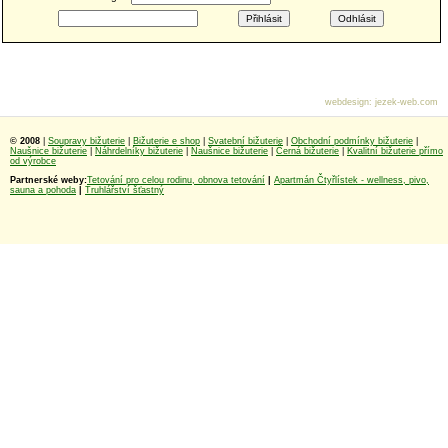
webdesign
:
jezek-web.com
© 2008
|
Soupravy bižuterie
|
Bižuterie e shop
|
Svatební bižuterie
|
Obchodní podmínky bižuterie
|
Naušnice bižuterie
|
Náhrdelníky bižuterie
|
Naušnice bižuterie
|
Černá bižuterie
|
Kvalitní bižuterie přímo
od výrobce
Partnerské weby:
Tetování pro celou rodinu, obnova tetování
|
Apartmán Čtyřlístek - wellness, pivo,
sauna a pohoda
|
Truhlářství šťastný