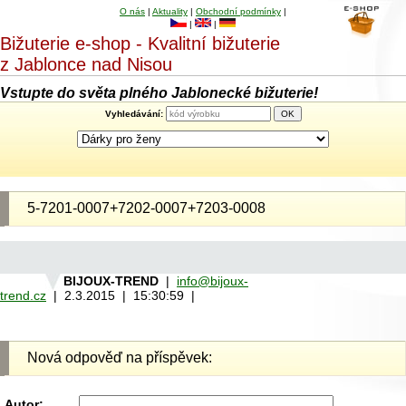
O nás
|
Aktuality
|
Obchodní podmínky
|
|
|
Bižuterie e-shop - Kvalitní bižuterie
z Jablonce nad Nisou
Vstupte do světa plného Jablonecké bižuterie!
Vyhledávání:
5-7201-0007+7202-0007+7203-0008
BIJOUX-TREND
|
info@bijoux-
trend.cz
| 2.3.2015 | 15:30:59 |
Nová odpověď na příspěvek:
Autor: