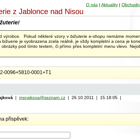
O nás
|
Aktuality
|
Obchodn
uterie z Jablonce nad Nisou
žuterie!
od výrobce. Pokud některé vzory v
bižuterie e-shop
u nemáme moment
bižuerie je vyobrazena zcela reálně, je vždy kompletní a cena je kon
ní obrázky pod tímto textem, či přímo přes kompletní menu vlevo. Nejob
2-0096+5810-0001+T1
ajková
|
mprajkova@seznam.cz
| 26.10.2011 | 15:18:05 |
a příspěvek: