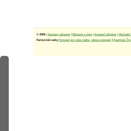
© 2008
|
Soupravy bižuterie
|
Bižuterie e shop
|
Svatební bižuterie
|
Obchodní 
Partnerské weby:
Tetování pro celou rodinu, obnova tetování
|
Apartmán Čtyř