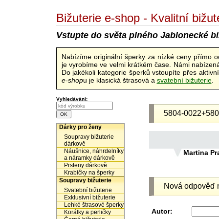
Bižuterie e-shop - Kvalitní biž
Vstupte do světa plného Jablonecké bi
Nabízíme originální šperky za nízké ceny přímo 
je vyrobíme ve velmi krátkém čase. Námi nabízená 
Do jakékoli kategorie šperků vstoupíte přes aktiv
e-shop
u je klasická štrasová a
svatební bižuterie
.
Vyhledávání:
5804-0022+580
Dárky pro ženy
Soupravy bižuterie
dárkově
Náušnice, náhrdelníky
Martina Pr
a náramky dárkově
Prsteny dárkově
Krabičky na šperky
Soupravy bižuterie
Nová odpověď n
Svatební bižuterie
Exklusivní bižuterie
Lehké štrasové šperky
Autor:
Korálky a perličky