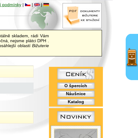
í podmínky
|
|
|
álně skladem, rádi Vám
ečná, nejsme plátci DPH .
sáhlejší oblastí
Bižuterie
O špercích
Náušnice
Katalog