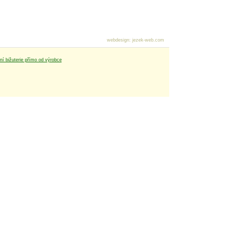
webdesign
:
jezek-web.com
tní bižuterie přímo od výrobce