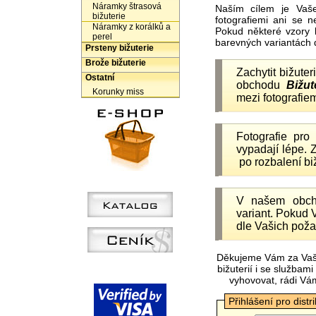
Náramky štrasová
Naším cílem je Vaš
bižuterie
fotografiemi ani se 
Náramky z korálků a
Pokud některé vzory 
perel
barevných variantách 
Prsteny bižuterie
Brože bižuterie
Zachytit bižuter
Ostatní
obchodu
Bižut
Korunky miss
mezi fotografiem
Fotografie pr
vypadají lépe.
po rozbalení b
V našem obc
variant. Pokud 
dle Vašich poža
Děkujeme Vám za Vaš
bižuterií i se služba
vyhovovat, rádi Vá
Přihlášení pro distr