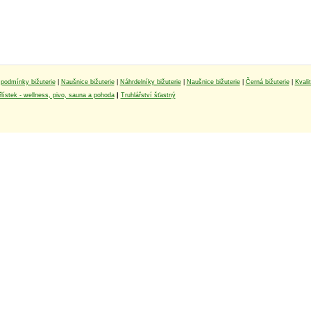
podmínky bižuterie
|
Naušnice bižuterie
|
Náhrdelníky bižuterie
|
Naušnice bižuterie
|
Černá bižuterie
|
Kvali
lístek - wellness, pivo, sauna a pohoda
|
Truhlářství šťastný