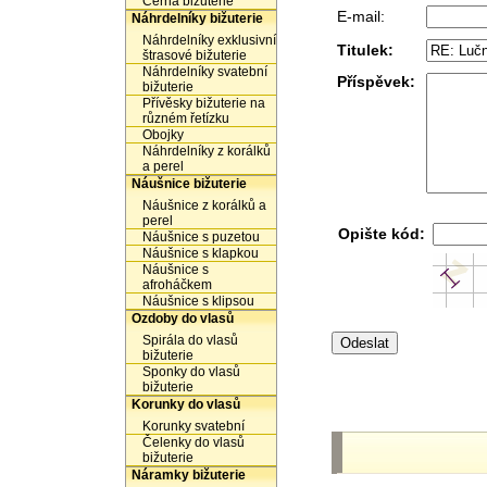
Černá bižuterie
E-mail:
Náhrdelníky bižuterie
Náhrdelníky exklusivní
Titulek:
štrasové bižuterie
Náhrdelníky svatební
Příspěvek:
bižuterie
Přívěsky bižuterie na
různém řetízku
Obojky
Náhrdelníky z korálků
a perel
Náušnice bižuterie
Náušnice z korálků a
perel
Opište kód:
Náušnice s puzetou
Náušnice s klapkou
Náušnice s
afroháčkem
Náušnice s klipsou
Ozdoby do vlasů
Spirála do vlasů
bižuterie
Sponky do vlasů
bižuterie
Korunky do vlasů
Korunky svatební
Čelenky do vlasů
bižuterie
Náramky bižuterie