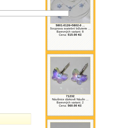
5801-0126+5802-0 ...
Souprava svatební bižuterie ...
Barevných variant: 8
Cena:
515.00 Kč
71232
Náušnice dárkově Náušn ...
Barevných variant: 2
Cena:
560.00 Kč