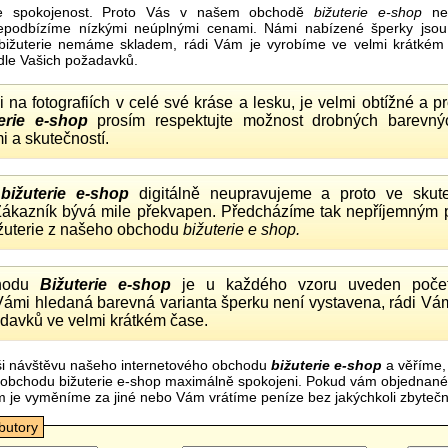
e spokojenost. Proto Vás v našem obchodě
bižuterie e-shop
nel
nepodbízíme nízkými neúplnými cenami. Námi nabízené šperky jsou
bižuterie nemáme skladem, rádi Vám je vyrobíme ve velmi krátkém č
dle Vašich požadavků.
ii na fotografiích v celé své kráse a lesku, je velmi obtížné a 
erie e-shop
prosím respektujte možnost drobných barevný
i a skutečností.
o
bižuterie e-shop
digitálně neupravujeme a proto ve skute
 Zákazník bývá mile překvapen. Předcházíme tak nepříjemným
ižuterie z našeho obchodu
bižuterie e shop.
hodu
Bižuterie e-shop
je u každého vzoru uveden počet
Vámi hledaná barevná varianta šperku není vystavena, rádi Vám
davků ve velmi krátkém čase.
i návštěvu našeho internetového obchodu
bižuterie e-shop
a věříme,
mi obchodu bižuterie e-shop maximálně spokojeni. Pokud vám objednan
m je vyměníme za jiné nebo Vám vrátíme peníze bez jakýchkoli zbyte
ibutory