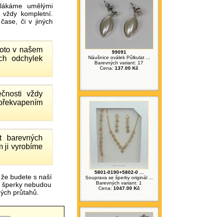
ákáme umělými
 vždy kompletní.
ase, či v jiných
proto v našem
99091
ch odchylek
Náušnice oválek Půlkulat ...
Barevných variant: 17
Cena:
137.00 Kč
čnosti vždy
 překvapením
 barevných
 ji vyrobíme
5801-0190+5802-0 ...
 že budete s naší
Souprava se šperky originál ...
Barevných variant: 1
é šperky nebudou
Cena:
1047.00 Kč
čných průtahů.