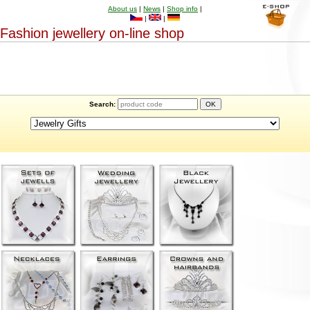
About us
|
News
|
Shop info
|
|
|
Fashion jewellery on-line shop
Search: