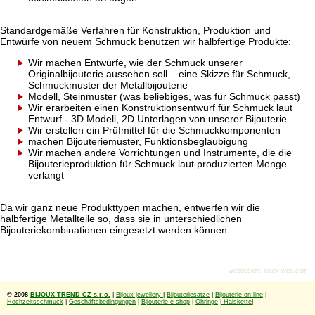
Standardgemäße Verfahren für Konstruktion, Produktion und
Entwürfe von neuem Schmuck benutzen wir halbfertige Produkte:
Wir machen Entwürfe, wie der Schmuck unserer
Originalbijouterie aussehen soll – eine Skizze für Schmuck,
Schmuckmuster der Metallbijouterie
Modell, Steinmuster (was beliebiges, was für Schmuck passt)
Wir erarbeiten einen Konstruktionsentwurf für Schmuck laut
Entwurf - 3D Modell, 2D Unterlagen von unserer Bijouterie
Wir erstellen ein Prüfmittel für die Schmuckkomponenten
machen Bijouteriemuster, Funktionsbeglaubigung
Wir machen andere Vorrichtungen und Instrumente, die die
Bijouterieproduktion für Schmuck laut produzierten Menge
verlangt
Da wir ganz neue Produkttypen machen, entwerfen wir die
halbfertige Metallteile so, dass sie in unterschiedlichen
Bijouteriekombinationen eingesetzt werden können.
webdesign
:
jezek-web.com
© 2008
BIJOUX-TREND CZ s.r.o.
|
Bijoux jewellery
|
Bijouteriesatze
|
Bijouterie on-line
|
Hochzeitsschmuck
|
Geschäftsbedingungen
|
Bijouterie e-shop
|
Ohringe
|
Halskette
|