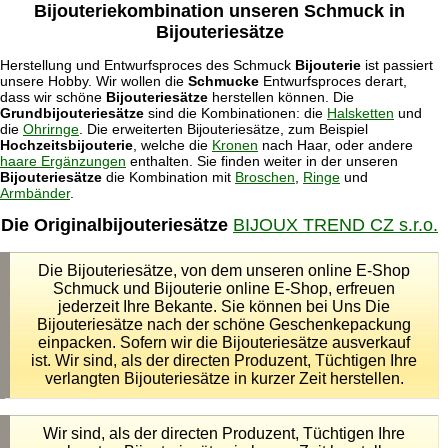
Bijouteriekombination unseren Schmuck in
Bijouteriesätze
Herstellung und Entwurfsproces des Schmuck
Bijouterie
ist passiert
unsere Hobby. Wir wollen die
Schmucke
Entwurfsproces derart,
dass wir schöne
Bijouteriesätze
herstellen können. Die
Grundbijouteriesätze
sind die Kombinationen: die
Halsketten
und
die
Ohrirnge
. Die erweiterten Bijouteriesätze, zum Beispiel
Hochzeitsbijouterie
, welche die
Kronen
nach Haar, oder andere
haare Ergänzungen
enthalten. Sie finden weiter in der unseren
Bijouteriesätze
die Kombination mit
Broschen
,
Ringe
und
Armbänder
.
Die Originalbijouteriesätze
BIJOUX TREND CZ s.r.o.
Die Bijouteriesätze, von dem unseren online E-Shop
Schmuck und Bijouterie online E-Shop, erfreuen
jederzeit Ihre Bekante. Sie können bei Uns Die
Bijouteriesätze nach der schöne Geschenkepackung
einpacken. Sofern wir die Bijouteriesätze ausverkauf
ist. Wir sind, als der directen Produzent, Tüchtigen Ihre
verlangten Bijouteriesätze in kurzer Zeit herstellen.
Wir sind, als der directen Produzent, Tüchtigen Ihre