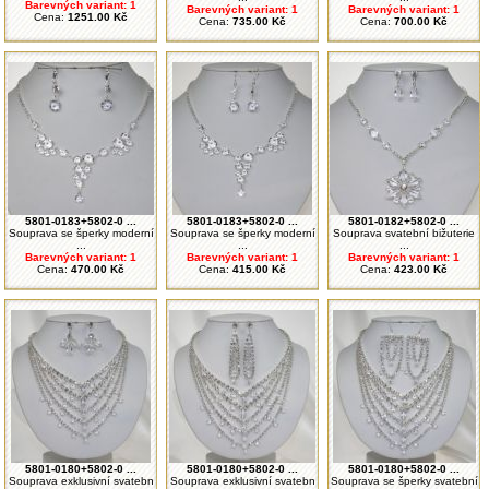
Barevných variant: 1
Barevných variant: 1
Barevných variant: 1
Cena:
1251.00 Kč
Cena:
735.00 Kč
Cena:
700.00 Kč
5801-0183+5802-0 ...
5801-0183+5802-0 ...
5801-0182+5802-0 ...
Souprava se šperky moderní
Souprava se šperky moderní
Souprava svatební bižuterie
...
...
...
Barevných variant: 1
Barevných variant: 1
Barevných variant: 1
Cena:
470.00 Kč
Cena:
415.00 Kč
Cena:
423.00 Kč
5801-0180+5802-0 ...
5801-0180+5802-0 ...
5801-0180+5802-0 ...
Souprava exklusivní svatebn
Souprava exklusivní svatebn
Souprava se šperky svatební