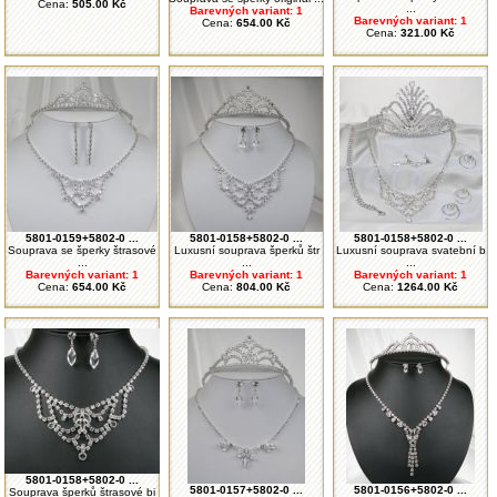
Cena:
505.00 Kč
...
Barevných variant: 1
Barevných variant: 1
Cena:
654.00 Kč
Cena:
321.00 Kč
5801-0159+5802-0 ...
5801-0158+5802-0 ...
5801-0158+5802-0 ...
Souprava se šperky štrasové
Luxusní souprava šperků štr
Luxusní souprava svatební b
...
...
...
Barevných variant: 1
Barevných variant: 1
Barevných variant: 1
Cena:
654.00 Kč
Cena:
804.00 Kč
Cena:
1264.00 Kč
5801-0158+5802-0 ...
5801-0157+5802-0 ...
5801-0156+5802-0 ...
Souprava šperků štrasové bi