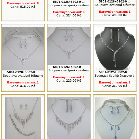
5801-0126+5802-0 ...
5801-0126+5802-0 ...
Barevných variant: 8
Souprava svatební bižuterie
Souprava se šperky moderní
Cena:
515.00 Kč
...
...
Barevných variant: 1
Barevných variant: 9
Cena:
493.00 Kč
Cena:
324.00 Kč
5801-0126+5802-0 ...
Souprava se šperky moderní
5801-0126+5802-0 ...
5801-0125+5802-0 ...
...
Souprava svatební bižuterie
Souprava šperků štrasové bi
Barevných variant: 1
...
...
Cena:
220.00 Kč
Barevných variant: 1
Barevných variant: 2
Cena:
414.00 Kč
Cena:
360.00 Kč