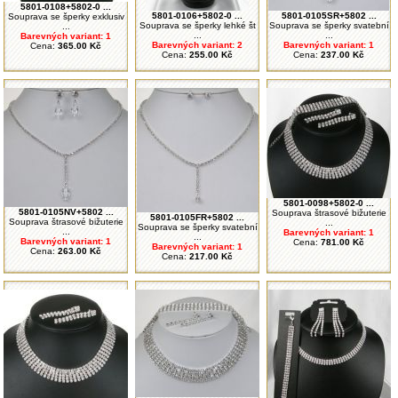
5801-0108+5802-0 ...
5801-0106+5802-0 ...
5801-0105SR+5802 ...
Souprava se šperky exklusiv
Souprava se šperky lehké št
Souprava se šperky svatební
...
...
...
Barevných variant: 1
Barevných variant: 2
Barevných variant: 1
Cena:
365.00 Kč
Cena:
255.00 Kč
Cena:
237.00 Kč
5801-0098+5802-0 ...
5801-0105NV+5802 ...
Souprava štrasové bižuterie
5801-0105FR+5802 ...
Souprava štrasové bižuterie
...
Souprava se šperky svatební
...
Barevných variant: 1
...
Barevných variant: 1
Cena:
781.00 Kč
Barevných variant: 1
Cena:
263.00 Kč
Cena:
217.00 Kč