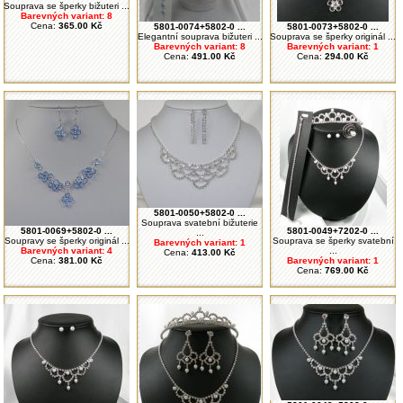
Souprava se šperky bižuteri ...
Barevných variant: 8
Cena:
365.00 Kč
5801-0074+5802-0 ...
5801-0073+5802-0 ...
Elegantní souprava bižuteri ...
Souprava se šperky originál ...
Barevných variant: 8
Barevných variant: 1
Cena:
491.00 Kč
Cena:
294.00 Kč
5801-0050+5802-0 ...
Souprava svatební bižuterie
5801-0069+5802-0 ...
5801-0049+7202-0 ...
...
Soupravy se šperky originál ...
Souprava se šperky svatební
Barevných variant: 1
Barevných variant: 4
...
Cena:
413.00 Kč
Cena:
381.00 Kč
Barevných variant: 1
Cena:
769.00 Kč