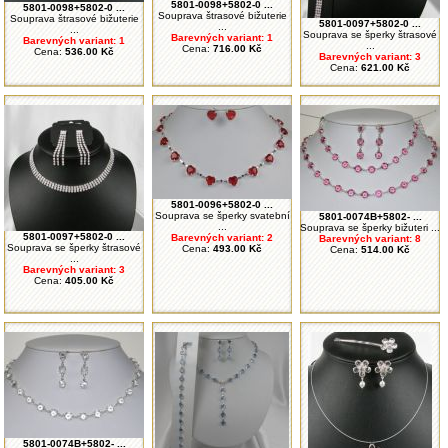
5801-0098+5802-0 ...
5801-0098+5802-0 ...
Souprava štrasové bižuterie
Souprava štrasové bižuterie
5801-0097+5802-0 ...
...
...
Souprava se šperky štrasové
Barevných variant: 1
Barevných variant: 1
...
Cena:
716.00 Kč
Cena:
536.00 Kč
Barevných variant: 3
Cena:
621.00 Kč
5801-0096+5802-0 ...
Souprava se šperky svatební
5801-0074B+5802- ...
...
Souprava se šperky bižuteri ...
5801-0097+5802-0 ...
Barevných variant: 2
Barevných variant: 8
Souprava se šperky štrasové
Cena:
493.00 Kč
Cena:
514.00 Kč
...
Barevných variant: 3
Cena:
405.00 Kč
5801-0074B+5802- ...