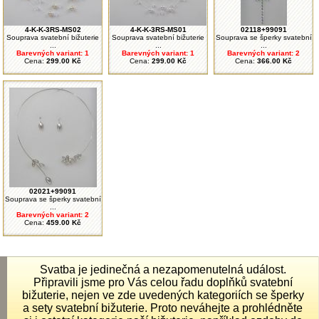
4-K-K-3RS-MS02
4-K-K-3RS-MS01
02118+99091
Souprava svatební bižuterie
Souprava svatební bižuterie
Souprava se šperky svatební
...
...
...
Barevných variant: 1
Barevných variant: 1
Barevných variant: 2
Cena:
299.00 Kč
Cena:
299.00 Kč
Cena:
366.00 Kč
02021+99091
Souprava se šperky svatební
...
Barevných variant: 2
Cena:
459.00 Kč
Svatba je jedinečná a nezapomenutelná událost.
Připravili jsme pro Vás celou řadu doplňků svatební
bižuterie, nejen ve zde uvedených kategoriích se šperky
a sety svatební bižuterie. Proto neváhejte a prohlédněte