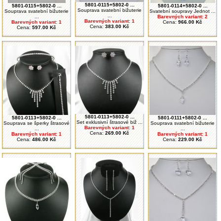
5801-0115+5802-0 ...
5801-0115+5802-0 ...
5801-0114+5802-0 ...
Souprava svatební bižuterie
Souprava svatební bižuterie
Svatební soupravy Jednot ...
...
...
Barevných variant: 2
Barevných variant: 1
Barevných variant: 1
Cena:
966.00 Kč
Cena:
383.00 Kč
Cena:
597.00 Kč
5801-0113+5802-0 ...
5801-0113+5802-0 ...
5801-0111+5802-0 ...
Set exklusivní štrasové biž ...
Souprava se šperky štrasové
Souprava svatební bižuterie
Barevných variant: 1
...
...
Cena:
269.00 Kč
Barevných variant: 1
Barevných variant: 1
Cena:
486.00 Kč
Cena:
229.00 Kč