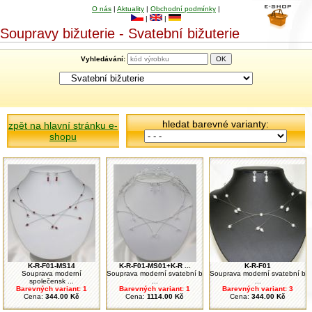
O nás
|
Aktuality
|
Obchodní podmínky
|
|
|
Soupravy bižuterie - Svatební bižuterie
Vyhledávání:
hledat barevné varianty:
zpět na hlavní stránku e-
shopu
K-R-F01-MS14
K-R-F01-MS01+K-R ...
K-R-F01
Souprava moderní
Souprava moderní svatební b
Souprava moderní svatební b
společensk ...
...
...
Barevných variant: 1
Barevných variant: 1
Barevných variant: 3
Cena:
344.00 Kč
Cena:
1114.00 Kč
Cena:
344.00 Kč