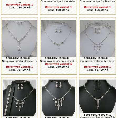
Souprava se šperky svatební
Souprava se šperky štrasové
...
...
...
Barevných variant: 1
Barevných variant: 1
Barevných variant: 1
Cena:
366.00 Kč
Cena:
838.00 Kč
Cena:
666.00 Kč
5801-0156+5802-0 ...
5801-0155+5802-0 ...
5801-0153+5802-0 ...
Souprava šperků štrasové bi
Souprava se šperky originál ...
Souprava svatební bižuterie
...
Barevných variant: 5
...
Barevných variant: 1
Cena:
340.00 Kč
Barevných variant: 1
Cena:
327.00 Kč
Cena:
597.00 Kč
5801-0152+5802-0 ...
Souprava se šperky jemné št
5801-0153+5802-0 ...
5801-0153+5802-0 ...