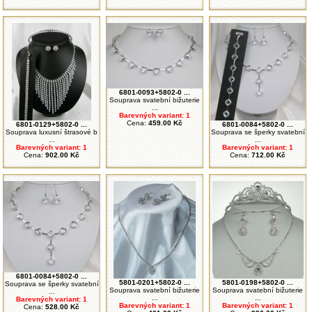
6801-0093+5802-0 ...
Souprava svatební bižuterie
...
Barevných variant: 1
Cena:
459.00 Kč
6801-0129+5802-0 ...
6801-0084+5802-0 ...
Souprava luxusní štrasové b
Souprava se šperky svatební
...
...
Barevných variant: 1
Barevných variant: 1
Cena:
902.00 Kč
Cena:
712.00 Kč
6801-0084+5802-0 ...
5801-0201+5802-0 ...
5801-0198+5802-0 ...
Souprava se šperky svatební
Souprava svatební bižuterie
Souprava svatební bižuterie
...
...
...
Barevných variant: 1
Barevných variant: 1
Barevných variant: 1
Cena:
528.00 Kč