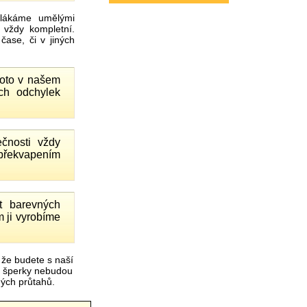
ákáme umělými
 vždy kompletní.
ase, či v jiných
proto v našem
ch odchylek
čnosti vždy
 překvapením
 barevných
 ji vyrobíme
 že budete s naší
é šperky nebudou
čných průtahů.