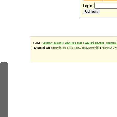
Login:
© 2008
|
Soupravy bižuterie
|
Bižuterie e shop
|
Svatební bižuterie
|
Obchodní 
Partnerské weby:
Tetování pro celou rodinu, obnova tetování
|
Apartmán Čtyř