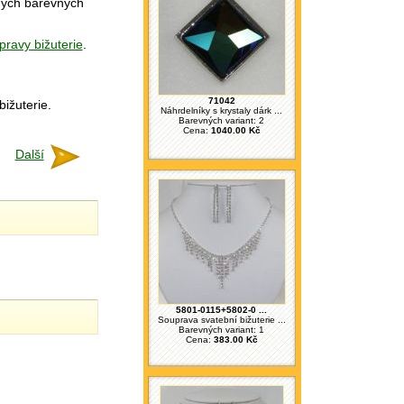
ných barevných
pravy bižuterie
.
71042
bižuterie.
Náhrdelníky s krystaly dárk ...
Barevných variant: 2
Cena:
1040.00 Kč
Další
5801-0115+5802-0 ...
Souprava svatební bižuterie ...
Barevných variant: 1
Cena:
383.00 Kč