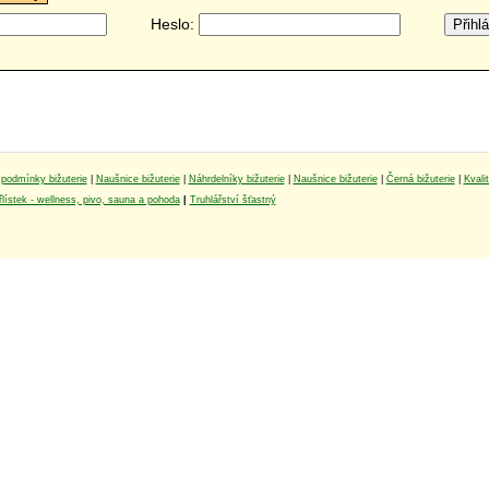
Heslo:
podmínky bižuterie
|
Naušnice bižuterie
|
Náhrdelníky bižuterie
|
Naušnice bižuterie
|
Černá bižuterie
|
Kvali
lístek - wellness, pivo, sauna a pohoda
|
Truhlářství šťastný