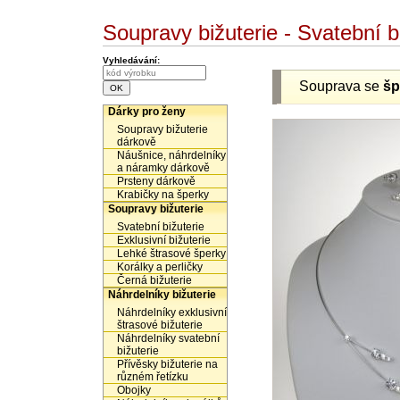
Soupravy bižuterie - Svatební 
Vyhledávání:
Souprava se
šp
Dárky pro ženy
Soupravy bižuterie
dárkově
Náušnice, náhrdelníky
a náramky dárkově
Prsteny dárkově
Krabičky na šperky
Soupravy bižuterie
Svatební bižuterie
Exklusivní bižuterie
Lehké štrasové šperky
Korálky a perličky
Černá bižuterie
Náhrdelníky bižuterie
Náhrdelníky exklusivní
štrasové bižuterie
Náhrdelníky svatební
bižuterie
Přívěsky bižuterie na
různém řetízku
Obojky