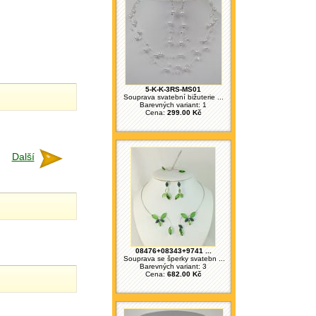
5-K-K-3RS-MS01
Souprava svatební bižuterie ...
Barevných variant: 1
Cena:
299.00 Kč
Další
08476+08343+9741 ...
Souprava se šperky svatebn ...
Barevných variant: 3
Cena:
682.00 Kč