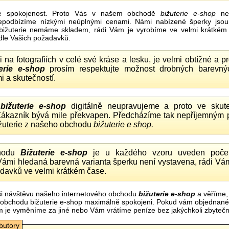
e spokojenost. Proto Vás v našem obchodě
bižuterie e-shop
nel
nepodbízíme nízkými neúplnými cenami. Námi nabízené šperky jsou
bižuterie nemáme skladem, rádi Vám je vyrobíme ve velmi krátkém č
dle Vašich požadavků.
ii na fotografiích v celé své kráse a lesku, je velmi obtížné a 
erie e-shop
prosím respektujte možnost drobných barevný
i a skutečností.
o
bižuterie e-shop
digitálně neupravujeme a proto ve skute
 Zákazník bývá mile překvapen. Předcházíme tak nepříjemným
ižuterie z našeho obchodu
bižuterie e shop.
hodu
Bižuterie e-shop
je u každého vzoru uveden počet
Vámi hledaná barevná varianta šperku není vystavena, rádi Vám
davků ve velmi krátkém čase.
i návštěvu našeho internetového obchodu
bižuterie e-shop
a věříme,
mi obchodu bižuterie e-shop maximálně spokojeni. Pokud vám objednan
m je vyměníme za jiné nebo Vám vrátíme peníze bez jakýchkoli zbyte
ibutory