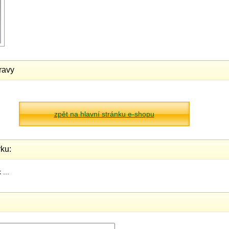
ravy
zpět na hlavní stránku e-shopu
ku:
...