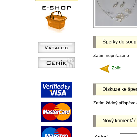
Šperky do soup
Zatím nepřiřazeno
Zpět
Diskuze ke šper
Zatím žádný příspěvek 
Nový komentář:
Autor: