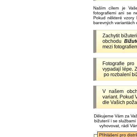
Naším cílem je Vaš
fotografiemi ani se 
Pokud některé vzory 
barevných variantách 
Zachytit bižuter
obchodu
Bižut
mezi fotografiem
Fotografie pr
vypadají lépe.
po rozbalení b
V našem obc
variant. Pokud 
dle Vašich poža
Děkujeme Vám za Vaš
bižuterií i se služba
vyhovovat, rádi Vá
Přihlášení pro distr