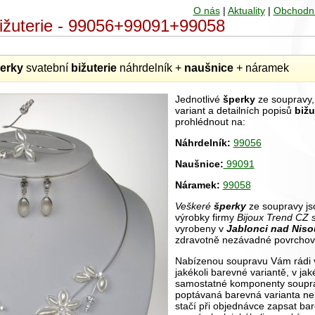
O nás
|
Aktuality
|
Obchodn
bižuterie - 99056+99091+99058
erky
svatební
bižuterie
náhrdelník +
naušnice
+ náramek
Jednotlivé
šperky
ze soupravy, 
variant a detailních popisů
bižu
prohlédnout na:
Náhrdelník:
99056
Naušnice:
99091
Náramek:
99058
Veškeré
šperky
ze soupravy jso
výrobky firmy
Bijoux Trend CZ s
vyrobeny v
Jablonci nad Niso
zdravotně nezávadné povrchov
Nabízenou soupravu Vám rádi v
jakékoli barevné variantě, v ja
samostatné komponenty soupr
poptávaná barevná varianta ne
stačí při objednávce zapsat bar