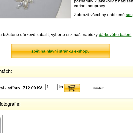
poznámky k jakékoliv z nabíze
variant soupravy.
Zobrazit všechny nabízené
sou
bižuterie dárkově zabalit, vyberte si z naší nabídky
dárkového balení
zpět na hlavní stránku e-shopu
ntách:
ks
al - stříbro
712.00 Kč
skladem
fotografie: