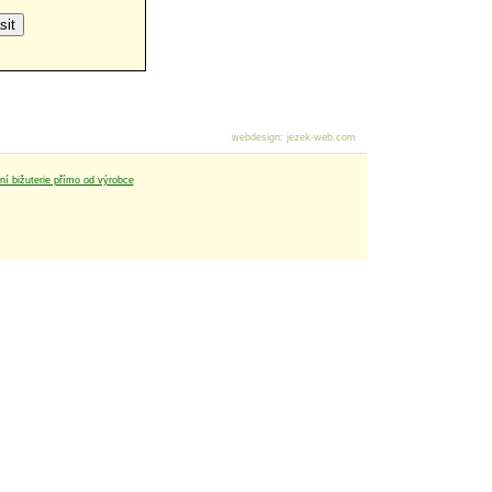
webdesign
:
jezek-web.com
tní bižuterie přímo od výrobce