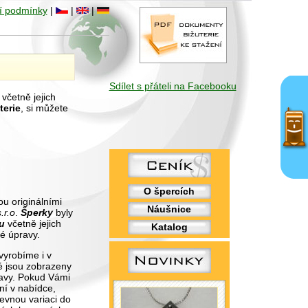
í podmínky
|
|
|
Sdílet s přáteli na Facebooku
včetně jejich
terie
, si můžete
O špercích
u originálními
Náušnice
.r.o
.
Šperky
byly
u
včetně jejich
Katalog
é úpravy.
yrobíme i v
ké jsou zobrazeny
avy. Pokud Vámi
ní v nabídce,
evnou variaci do