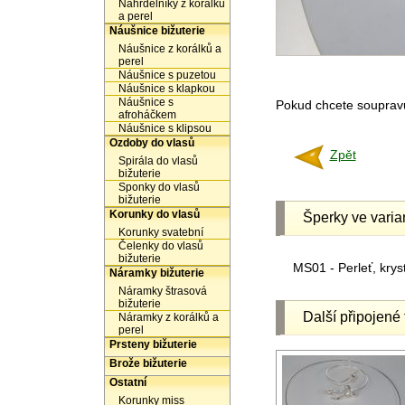
Náhrdelníky z korálků
a perel
Náušnice bižuterie
Náušnice z korálků a
perel
Náušnice s puzetou
Náušnice s klapkou
Náušnice s
Pokud chcete soupravu 
afroháčkem
Náušnice s klipsou
Ozdoby do vlasů
Zpět
Spirála do vlasů
bižuterie
Sponky do vlasů
bižuterie
Korunky do vlasů
Šperky ve varia
Korunky svatební
Čelenky do vlasů
bižuterie
MS01 - Perleť, kryst
Náramky bižuterie
Náramky štrasová
bižuterie
Další připojené 
Náramky z korálků a
perel
Prsteny bižuterie
Brože bižuterie
Ostatní
Korunky miss