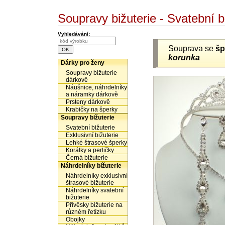
Soupravy bižuterie - Svatební
Vyhledávání:
Souprava se
šp
korunka
Dárky pro ženy
Soupravy bižuterie
dárkově
Náušnice, náhrdelníky
a náramky dárkově
Prsteny dárkově
Krabičky na šperky
Soupravy bižuterie
Svatební bižuterie
Exklusivní bižuterie
Lehké štrasové šperky
Korálky a perličky
Černá bižuterie
Náhrdelníky bižuterie
Náhrdelníky exklusivní
štrasové bižuterie
Náhrdelníky svatební
bižuterie
Přívěsky bižuterie na
různém řetízku
Obojky