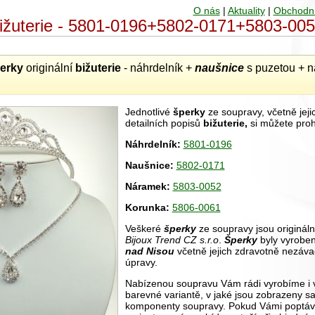
O nás
|
Aktuality
|
Obchodn
 bižuterie - 5801-0196+5802-0171+5803-0
erky
originální
bižuterie
- náhrdelník +
naušnice
s puzetou + 
Jednotlivé
šperky
ze soupravy, včetně jejic
detailních popisů
bižuterie,
si můžete proh
Náhrdelník:
5801-0196
Naušnice:
5802-0171
Náramek:
5803-0052
Korunka:
5806-0061
Veškeré
šperky
ze soupravy jsou origináln
Bijoux Trend CZ s.r.o
.
Šperky
byly vyrobe
nad Nisou
včetně jejich zdravotně nezáv
úpravy.
Nabízenou soupravu Vám rádi vyrobíme i v
barevné variantě, v jaké jsou zobrazeny 
komponenty soupravy. Pokud Vámi poptá