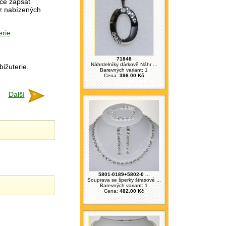
vce zapsat
 z nabízených
erie
.
71848
Náhrdelníky dárkově Náhr ...
bižuterie.
Barevných variant: 1
Cena:
396.00 Kč
Další
5801-0189+5802-0 ...
Souprava se šperky štrasové ...
Barevných variant: 1
Cena:
482.00 Kč