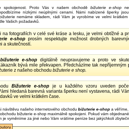
e spokojenost. Proto Vás v našem obchodě
bižuterie e-shop
nel
nepodbízíme nízkými neúplnými cenami. Námi nabízené šperky jsou
bižuterie nemáme skladem, rádi Vám je vyrobíme ve velmi krátkém č
dle Vašich požadavků.
ii na fotografiích v celé své kráse a lesku, je velmi obtížné a 
erie e-shop
prosím respektujte možnost drobných barevný
i a skutečností.
o
bižuterie e-shop
digitálně neupravujeme a proto ve skute
 Zákazník bývá mile překvapen. Předcházíme tak nepříjemným
ižuterie z našeho obchodu
bižuterie e shop.
hodu
Bižuterie e-shop
je u každého vzoru uveden počet
Vámi hledaná barevná varianta šperku není vystavena, rádi Vám
davků ve velmi krátkém čase.
i návštěvu našeho internetového obchodu
bižuterie e-shop
a věříme,
mi obchodu bižuterie e-shop maximálně spokojeni. Pokud vám objednan
m je vyměníme za jiné nebo Vám vrátíme peníze bez jakýchkoli zbyte
ibutory