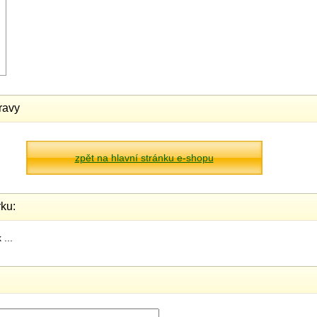
ravy
zpět na hlavní stránku e-shopu
ku:
...