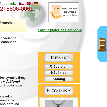
í podmínky
|
|
|
052+5806-0061
náramek +
Sdílet s přáteli na Facebooku
h variant a
lédnout na:
O špercích
Náušnice
ími výrobky firmy
Katalog
ny v
Jablonci
adné povrchové
 jakékoli
samostatné
vaná barevná