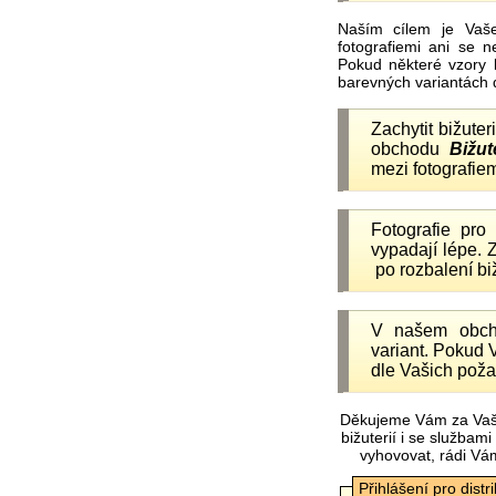
Naším cílem je Vaš
fotografiemi ani se 
Pokud některé vzory 
barevných variantách 
Zachytit bižuter
obchodu
Bižut
mezi fotografiem
Fotografie pr
vypadají lépe.
po rozbalení b
V našem obc
variant. Pokud 
dle Vašich poža
Děkujeme Vám za Vaš
bižuterií i se služba
vyhovovat, rádi Vá
Přihlášení pro distr