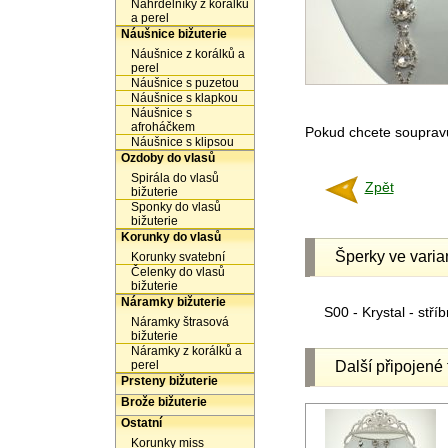
Náhrdelníky z korálků
a perel
Náušnice bižuterie
Náušnice z korálků a
perel
Náušnice s puzetou
Náušnice s klapkou
Náušnice s
afroháčkem
Pokud chcete soupravu 
Náušnice s klipsou
Ozdoby do vlasů
Spirála do vlasů
Zpět
bižuterie
Sponky do vlasů
bižuterie
Korunky do vlasů
Šperky ve varia
Korunky svatební
Čelenky do vlasů
bižuterie
Náramky bižuterie
S00 - Krystal - stříb
Náramky štrasová
bižuterie
Náramky z korálků a
perel
Další připojené 
Prsteny bižuterie
Brože bižuterie
Ostatní
Korunky miss