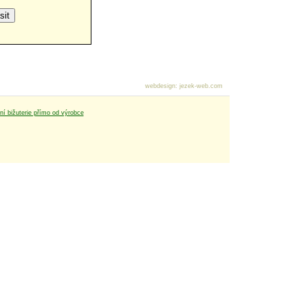
webdesign
:
jezek-web.com
tní bižuterie přímo od výrobce