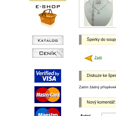
Šperky do soup
Zpět
Diskuze ke šper
Zatím žádný příspěvek 
Nový komentář:
Autor: