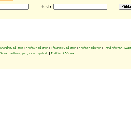
Heslo:
podmínky bižuterie
|
Naušnice bižuterie
|
Náhrdelníky bižuterie
|
Naušnice bižuterie
|
Černá bižuterie
|
Kvali
lístek - wellness, pivo, sauna a pohoda
|
Truhlářství šťastný