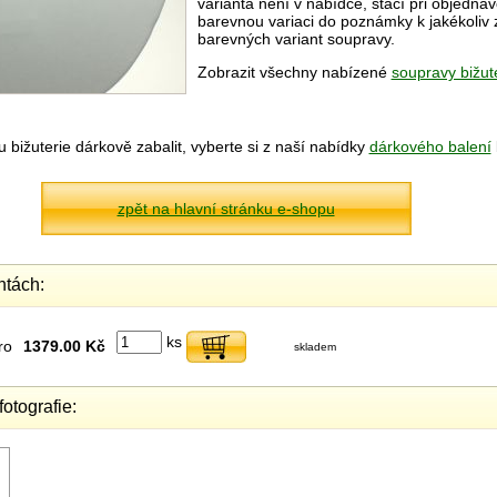
varianta není v nabídce, stačí při objedná
barevnou variaci do poznámky k jakékoliv
barevných variant soupravy.
Zobrazit všechny nabízené
soupravy bižut
bižuterie dárkově zabalit, vyberte si z naší nabídky
dárkového balení
zpět na hlavní stránku e-shopu
ntách:
ks
ro
1379.00 Kč
skladem
fotografie: