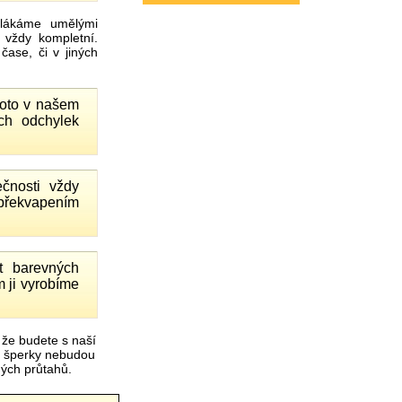
ákáme umělými
 vždy kompletní.
ase, či v jiných
proto v našem
ch odchylek
čnosti vždy
 překvapením
 barevných
 ji vyrobíme
 že budete s naší
é šperky nebudou
čných průtahů.