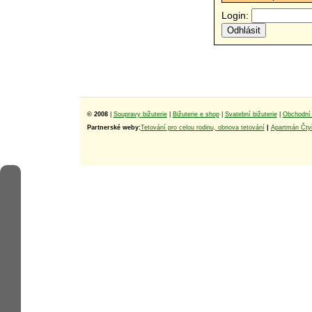
Login:
© 2008
|
Soupravy bižuterie
|
Bižuterie e shop
|
Svatební bižuterie
|
Obchodní 
Partnerské weby:
Tetování pro celou rodinu, obnova tetování
|
Apartmán Čtyř