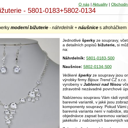
O nás
|
Aktuality
|
Obchodn
bižuterie - 5801-0183+5802-0134
perky
moderní bižuterie
-
náhrdelník
+
náušnice
s afroháčkem
Jednotlivé
šperky
ze soupravy, včetn
a detailních popisů
bižuterie,
si můž
na:
Náhrdelník:
5801-0183-S00
Naušnice:
5802-0134-S00
Veškeré
šperky
ze soupravy jsou or
výrobky firmy
Bijoux Trend CZ s.r.o
.
vyrobeny v
Jablonci nad Nisou
vče
zdravotně nezávadné povrchové úpr
Nabízenou soupravu Vám rádi vyrobí
barevné variantě, v jaké jsou zobr
komponenty soupravy. Pokud Vámi 
barevná varianta není v nabídce, sta
objednávce zapsat barevnou variac
jakékoliv z nabízených barevných va