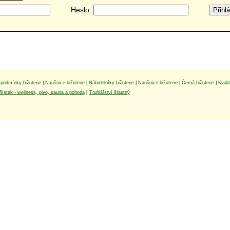
Heslo:
podmínky bižuterie
|
Naušnice bižuterie
|
Náhrdelníky bižuterie
|
Naušnice bižuterie
|
Černá bižuterie
|
Kvali
lístek - wellness, pivo, sauna a pohoda
|
Truhlářství šťastný