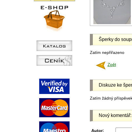
Šperky do soup
Zatím nepřiřazeno
Zpět
Diskuze ke šper
Zatím žádný příspěvek 
Nový komentář:
Autor: