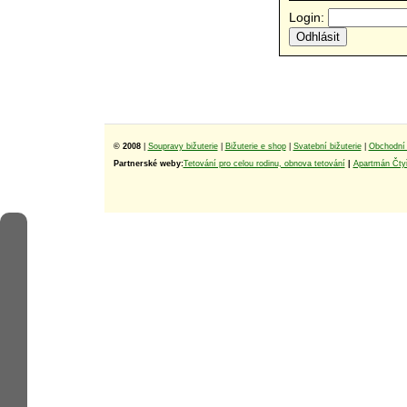
Login:
© 2008
|
Soupravy bižuterie
|
Bižuterie e shop
|
Svatební bižuterie
|
Obchodní 
Partnerské weby:
Tetování pro celou rodinu, obnova tetování
|
Apartmán Čtyř