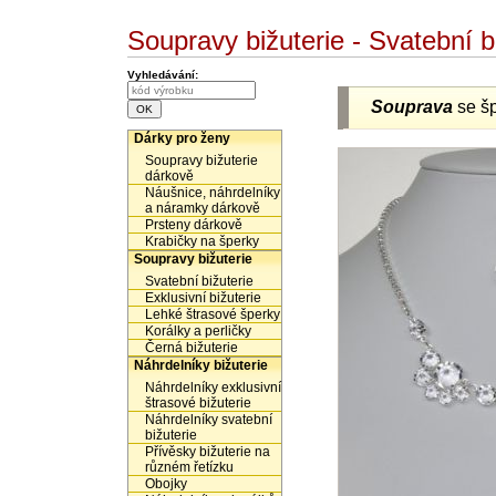
Soupravy bižuterie - Svatební 
Vyhledávání:
Souprava
se š
Dárky pro ženy
Soupravy bižuterie
dárkově
Náušnice, náhrdelníky
a náramky dárkově
Prsteny dárkově
Krabičky na šperky
Soupravy bižuterie
Svatební bižuterie
Exklusivní bižuterie
Lehké štrasové šperky
Korálky a perličky
Černá bižuterie
Náhrdelníky bižuterie
Náhrdelníky exklusivní
štrasové bižuterie
Náhrdelníky svatební
bižuterie
Přívěsky bižuterie na
různém řetízku
Obojky