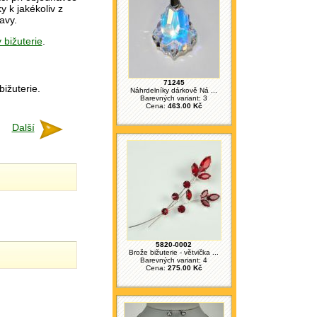
 k jakékoliv z
avy.
 bižuterie
.
71245
bižuterie.
Náhrdelníky dárkově Ná ...
Barevných variant: 3
Cena:
463.00 Kč
Další
5820-0002
Brože bižuterie - větvička ...
Barevných variant: 4
Cena:
275.00 Kč