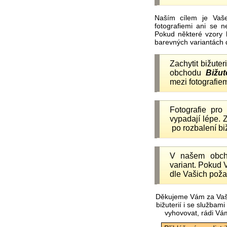
Naším cílem je Vaš
fotografiemi ani se 
Pokud některé vzory 
barevných variantách 
Zachytit bižuter
obchodu
Bižut
mezi fotografiem
Fotografie pr
vypadají lépe.
po rozbalení b
V našem obc
variant. Pokud 
dle Vašich poža
Děkujeme Vám za Vaš
bižuterií i se služba
vyhovovat, rádi Vá