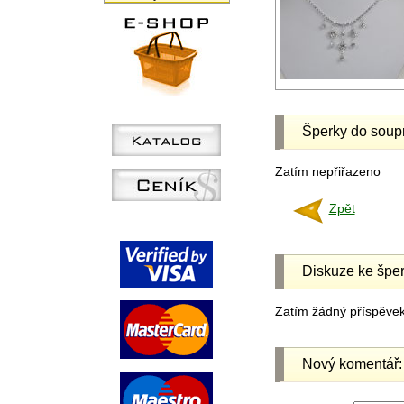
Šperky do soup
Zatím nepřiřazeno
Zpět
Diskuze ke šper
Zatím žádný příspěvek 
Nový komentář: