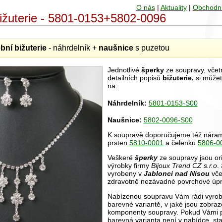
O nás
|
Aktuality
|
Obchodn
bižuterie - 5801-0153+5802-0096
ební
bižuterie
- náhrdelník +
naušnice
s puzetou
Jednotlivé
šperky
ze soupravy, včetn
detailních popisů
bižuterie,
si můžet
na:
Náhrdelník:
5801-0153-S00
Naušnice:
5802-0096-S00
K soupravě doporučujeme též nár
prsten
5810-0001
a čelenku
5806-0
Veškeré
šperky
ze soupravy jsou ori
výrobky firmy
Bijoux Trend CZ s.r.o
.
vyrobeny v
Jablonci nad Nisou
včet
zdravotně nezávadné povrchové úpr
Nabízenou soupravu Vám rádi vyrobí
barevné variantě, v jaké jsou zobra
komponenty soupravy. Pokud Vámi 
barevná varianta není v nabídce, sta