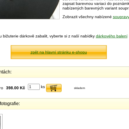
zapsat barevnou variaci do poznámky
nabízených barevných variant soupr
Zobrazit všechny nabízené
soupravy
bižuterie dárkově zabalit, vyberte si z naší nabídky
dárkového balení
zpět na hlavní stránku e-shopu
ntách:
ks
ro
398.00 Kč
skladem
fotografie: