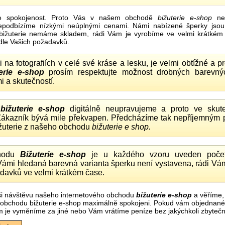
e spokojenost. Proto Vás v našem obchodě
bižuterie e-shop
nel
nepodbízíme nízkými neúplnými cenami. Námi nabízené šperky jsou
bižuterie nemáme skladem, rádi Vám je vyrobíme ve velmi krátkém č
dle Vašich požadavků.
ii na fotografiích v celé své kráse a lesku, je velmi obtížné a 
erie e-shop
prosím respektujte možnost drobných barevný
i a skutečností.
o
bižuterie e-shop
digitálně neupravujeme a proto ve skute
 Zákazník bývá mile překvapen. Předcházíme tak nepříjemným
ižuterie z našeho obchodu
bižuterie e shop.
hodu
Bižuterie e-shop
je u každého vzoru uveden počet
Vámi hledaná barevná varianta šperku není vystavena, rádi Vám
davků ve velmi krátkém čase.
i návštěvu našeho internetového obchodu
bižuterie e-shop
a věříme,
mi obchodu bižuterie e-shop maximálně spokojeni. Pokud vám objednan
m je vyměníme za jiné nebo Vám vrátíme peníze bez jakýchkoli zbyte