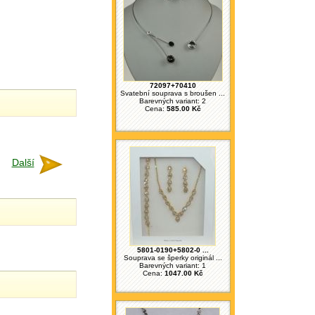
72097+70410
Svatební souprava s broušen ...
Barevných variant: 2
Cena:
585.00 Kč
Další
5801-0190+5802-0 ...
Souprava se šperky originál ...
Barevných variant: 1
Cena:
1047.00 Kč