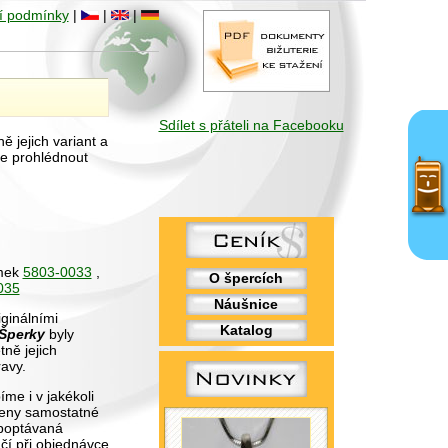
í podmínky
|
|
|
Sdílet s přáteli na Facebooku
ě jejich variant a
e prohlédnout
amek
5803-0033
,
O špercích
035
Náušnice
ginálními
Katalog
Šperky
byly
ně jejich
avy.
me i v jakékoli
zeny samostatné
poptávaná
čí při objednávce