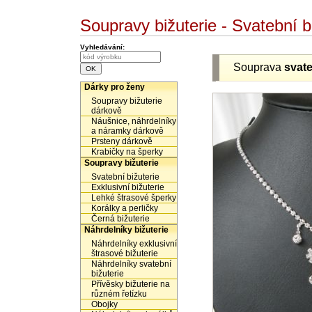
Soupravy bižuterie - Svatební 
Vyhledávání:
Souprava
svat
Dárky pro ženy
Soupravy bižuterie
dárkově
Náušnice, náhrdelníky
a náramky dárkově
Prsteny dárkově
Krabičky na šperky
Soupravy bižuterie
Svatební bižuterie
Exklusivní bižuterie
Lehké štrasové šperky
Korálky a perličky
Černá bižuterie
Náhrdelníky bižuterie
Náhrdelníky exklusivní
štrasové bižuterie
Náhrdelníky svatební
bižuterie
Přívěsky bižuterie na
různém řetízku
Obojky