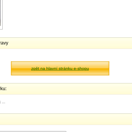
ravy
zpět na hlavní stránku e-shopu
ku:
...