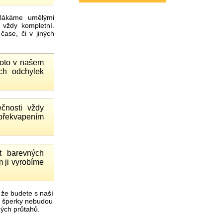
ákáme umělými
 vždy kompletní.
ase, či v jiných
proto v našem
ch odchylek
čnosti vždy
 překvapením
 barevných
 ji vyrobíme
 že budete s naší
é šperky nebudou
čných průtahů.