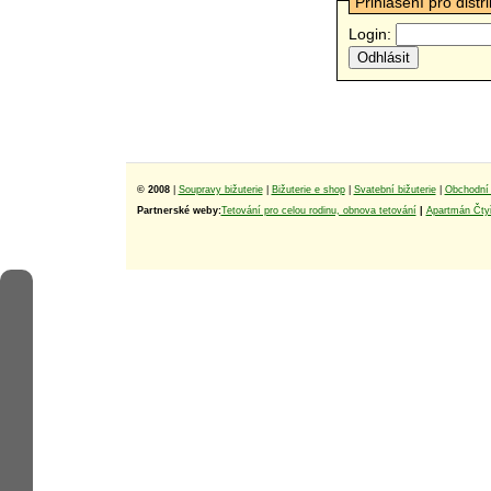
Přihlášení pro distr
Login:
© 2008
|
Soupravy bižuterie
|
Bižuterie e shop
|
Svatební bižuterie
|
Obchodní 
Partnerské weby:
Tetování pro celou rodinu, obnova tetování
|
Apartmán Čtyř