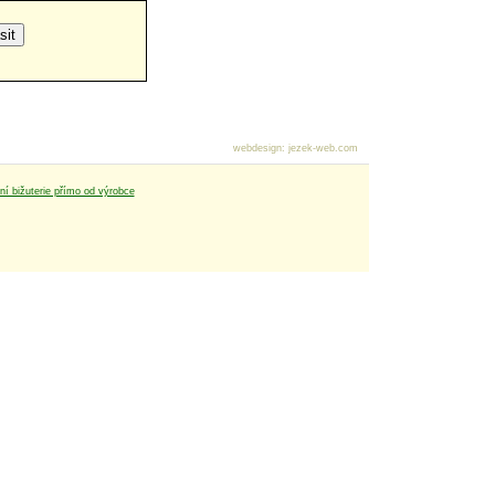
webdesign
:
jezek-web.com
tní bižuterie přímo od výrobce