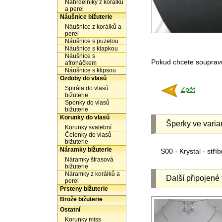
Náhrdelníky z korálků
a perel
Náušnice bižuterie
Náušnice z korálků a
perel
Náušnice s puzetou
Náušnice s klapkou
Náušnice s
Pokud chcete soupravu 
afroháčkem
Náušnice s klipsou
Ozdoby do vlasů
Spirála do vlasů
Zpět
bižuterie
Sponky do vlasů
bižuterie
Korunky do vlasů
Šperky ve varia
Korunky svatební
Čelenky do vlasů
bižuterie
Náramky bižuterie
S00 - Krystal - stříb
Náramky štrasová
bižuterie
Náramky z korálků a
Další připojené 
perel
Prsteny bižuterie
Brože bižuterie
Ostatní
Korunky miss