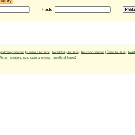
ibutory
Heslo:
podmínky bižuterie
|
Naušnice bižuterie
|
Náhrdelníky bižuterie
|
Naušnice bižuterie
|
Černá bižuterie
|
Kvali
lístek - wellness, pivo, sauna a pohoda
|
Truhlářství šťastný