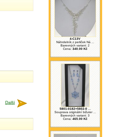
4-C13V
Náhrdelník z perliček Ná ...
Barevných variant: 2
Cena:
340.00 Kč
Další
5801-0182+5802-0 ...
Souprava originální bižuter ...
Barevných variant: 3
Cena:
465.00 Kč