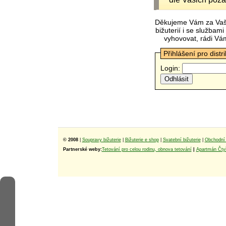
Děkujeme Vám za Vaš
bižuterií i se služba
vyhovovat, rádi Vá
Přihlášení pro distr
Login:
© 2008
|
Soupravy bižuterie
|
Bižuterie e shop
|
Svatební bižuterie
|
Obchodní 
Partnerské weby:
Tetování pro celou rodinu, obnova tetování
|
Apartmán Čtyř