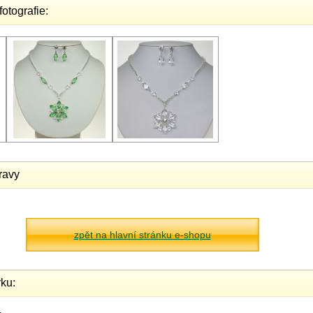
fotografie:
ravy
zpět na hlavní stránku e-shopu
ku: