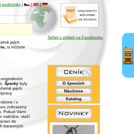
í podmínky
|
|
|
Sdílet s přáteli na Facebooku
etně jejich
ie,
si můžete
originálními
O špercích
.o
.
Šperky
byly
četně jejich
Náušnice
úpravy.
Katalog
obíme i v
 jsou zobrazeny
y. Pokud Vámi
v nabídce, stačí
ariaci do
ch barevných