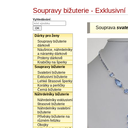
Soupravy bižuterie - Exklusivn
Vyhledávání:
Souprava
svate
Dárky pro ženy
Soupravy bižuterie
dárkově
Náušnice, náhrdelníky
a náramky dárkově
Prsteny dárkově
Krabičky na šperky
Soupravy bižuterie
Svatební bižuterie
Exklusivní bižuterie
Lehké štrasové šperky
Korálky a perličky
Černá bižuterie
Náhrdelníky bižuterie
Náhrdelníky exklusivní
štrasové bižuterie
Náhrdelníky svatební
bižuterie
Přívěsky bižuterie na
různém řetízku
Obojky