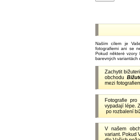
Naším cílem je Vaš
fotografiemi ani se 
Pokud některé vzory 
barevných variantách 
Zachytit bižuter
obchodu
Bižut
mezi fotografiem
Fotografie pr
vypadají lépe.
po rozbalení b
V našem obc
variant. Pokud 
dle Vašich poža