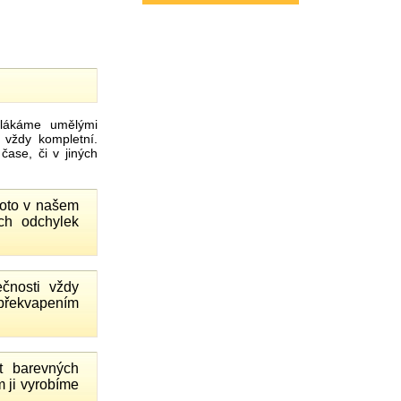
ákáme umělými
 vždy kompletní.
ase, či v jiných
proto v našem
ch odchylek
čnosti vždy
 překvapením
 barevných
 ji vyrobíme