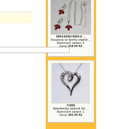
5804-0030+5802-0 ...
Souprava se šperky originál ...
Barevných variant: 4
Cena:
218.00 Kč
71856
Náhrdelníky dárkově Ná ...
Barevných variant: 1
Cena:
451.00 Kč