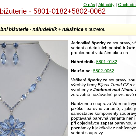
O nás
|
Aktuality
|
Obchodn
í bižuterie - 5801-0182+5802-0062
bní bižuterie
-
náhrdelník
+
náušnice
s puzetou
Jednotlivé
šperky
ze soupravy, vč
variant a detailních popisů
bižuter
prohlédnout v dalším oknu na:
Náhrdelník:
5801-0182
Naušnice:
5802-0062
Veškeré
šperky
ze soupravy jsou 
výrobky firmy
Bijoux Trend CZ s.r
vyrobeny v
Jablonci nad Nisou
v
zdravotně nezávadné povrchové 
Nabízenou soupravu Vám rádi vyr
jakékoli barevné variantě, v jaké
samostatné komponenty souprav
poptávaná barevná varianta není 
při objednávce zapsat barevnou v
poznámky k jakékoliv z nabízený
variant soupravy.