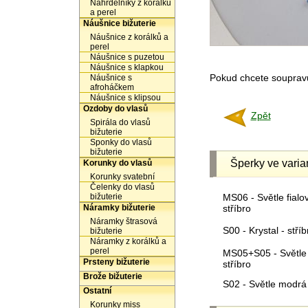
Náhrdelníky z korálků
a perel
Náušnice bižuterie
Náušnice z korálků a
perel
Náušnice s puzetou
Náušnice s klapkou
Pokud chcete soupravu 
Náušnice s
afroháčkem
Náušnice s klipsou
Ozdoby do vlasů
Zpět
Spirála do vlasů
bižuterie
Sponky do vlasů
bižuterie
Šperky ve varia
Korunky do vlasů
Korunky svatební
Čelenky do vlasů
bižuterie
MS06 - Světle fialov
Náramky bižuterie
stříbro
Náramky štrasová
S00 - Krystal - stříb
bižuterie
Náramky z korálků a
perel
MS05+S05 - Světle z
Prsteny bižuterie
stříbro
Brože bižuterie
S02 - Světle modrá 
Ostatní
Korunky miss