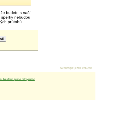
 že budete s naší
é šperky nebudou
čných průtahů.
webdesign
:
jezek-web.com
tní bižuterie přímo od výrobce