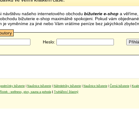
i návštěvu našeho internetového obchodu
bižuterie e-shop
a věříme,
mi obchodu bižuterie e-shop maximálně spokojeni. Pokud vám objednan
m je vyměníme za jiné nebo Vám vrátíme peníze bez jakýchkoli zbyte
ibutory
Heslo:
podmínky bižuterie
|
Naušnice bižuterie
|
Náhrdelníky bižuterie
|
Naušnice bižuterie
|
Černá bižuterie
|
Kvali
lístek - wellness, pivo, sauna a pohoda
|
Truhlářství šťastný