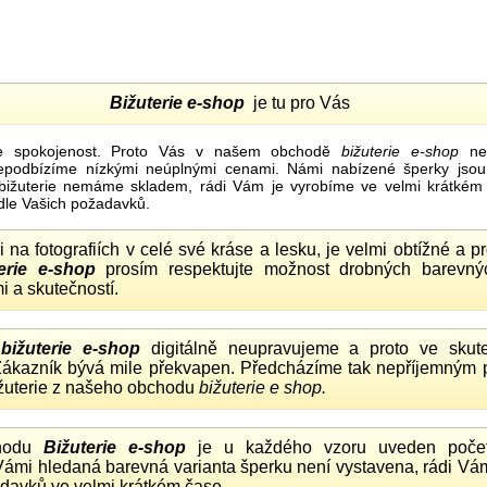
Bižuterie e-shop
je tu pro Vás
e spokojenost. Proto Vás v našem obchodě
bižuterie e-shop
nel
nepodbízíme nízkými neúplnými cenami. Námi nabízené šperky jsou
bižuterie nemáme skladem, rádi Vám je vyrobíme ve velmi krátkém č
dle Vašich požadavků.
ii na fotografiích v celé své kráse a lesku, je velmi obtížné a 
erie e-shop
prosím respektujte možnost drobných barevný
i a skutečností.
o
bižuterie e-shop
digitálně neupravujeme a proto ve skute
 Zákazník bývá mile překvapen. Předcházíme tak nepříjemným
ižuterie z našeho obchodu
bižuterie e shop.
hodu
Bižuterie e-shop
je u každého vzoru uveden počet
Vámi hledaná barevná varianta šperku není vystavena, rádi Vám
davků ve velmi krátkém čase.