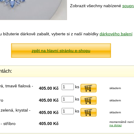
Zobrazit všechny nabízené
soupra
bižuterie dárkově zabalit, vyberte si z naší nabídky
dárkového balení
zpět na hlavní stránku e-shopu
ntách:
á, tmavě fialová -
ks
405.00 Kč
skladem
ks
ro
405.00 Kč
skladem
elená, krystal -
ks
405.00 Kč
skladem
momentálně není 
- stříbro
405.00 Kč
na dotaz