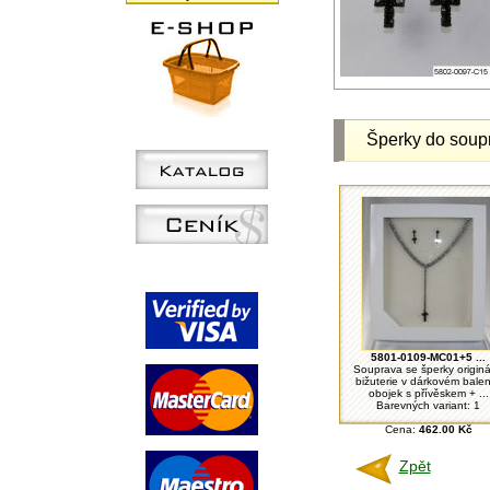
Šperky do soup
5801-0109-MC01+5 ...
Souprava se šperky originá
bižuterie v dárkovém balen
obojek s přívěskem + ...
Barevných variant: 1
Cena:
462.00 Kč
Zpět