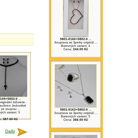
5801-0160+5802-0 ...
Souprava se šperky originál ...
Barevných variant: 4
Cena:
244.00 Kč
109+5802-0 ...
iginální bižuterie -
aušnice Jednotlivé
 ze souprav ...
5801-0163+5802-0 ...
ých variant: 3
Souprava se šperky originál ...
Barevných variant: 5
a:
387.00 Kč
Cena:
366.00 Kč
Další