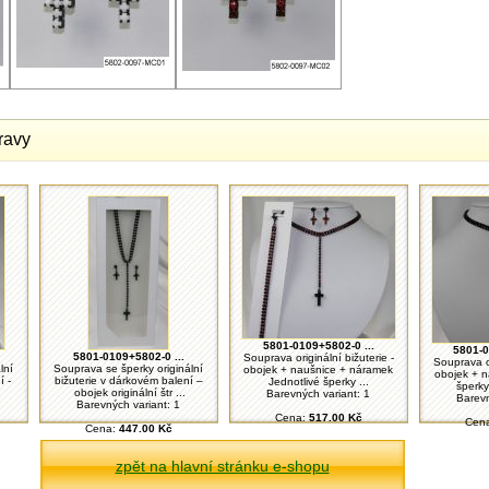
ravy
5801-0109+5802-0 ...
5801-0
5801-0109+5802-0 ...
Souprava originální bižuterie -
Souprava or
lní
Souprava se šperky originální
obojek + naušnice + náramek
obojek + n
í -
bižuterie v dárkovém balení –
Jednotlivé šperky ...
šperky
obojek originální štr ...
Barevných variant: 1
Barevn
Barevných variant: 1
Cena:
517.00 Kč
Cen
Cena:
447.00 Kč
zpět na hlavní stránku e-shopu