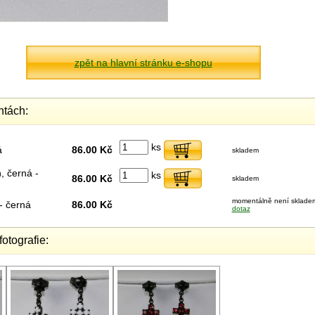
zpět na hlavní stránku e-shopu
ntách:
ks
á
86.00 Kč
skladem
, černá -
ks
86.00 Kč
skladem
momentálně není sklade
- černá
86.00 Kč
dotaz
fotografie: