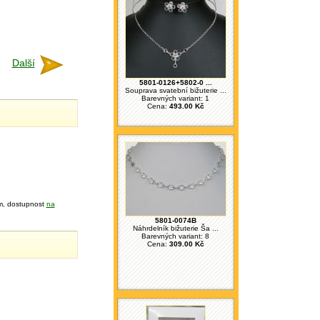
Další
5801-0126+5802-0 ...
Souprava svatební bižuterie ...
Barevných variant: 1
Cena:
493.00 Kč
m, dostupnost
na
5801-0074B
Náhrdelník bižuterie Ša ...
Barevných variant: 8
Cena:
309.00 Kč