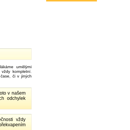
ákáme umělými
 vždy kompletní.
ase, či v jiných
proto v našem
ch odchylek
čnosti vždy
 překvapením