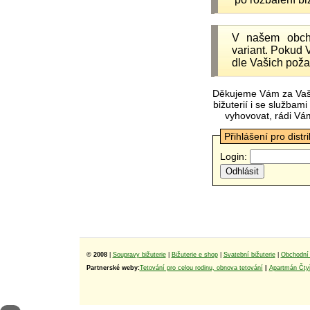
V našem obc
variant. Pokud 
dle Vašich poža
Děkujeme Vám za Vaš
bižuterií i se služba
vyhovovat, rádi Vá
Přihlášení pro distr
Login:
© 2008
|
Soupravy bižuterie
|
Bižuterie e shop
|
Svatební bižuterie
|
Obchodní 
Partnerské weby:
Tetování pro celou rodinu, obnova tetování
|
Apartmán Čtyř