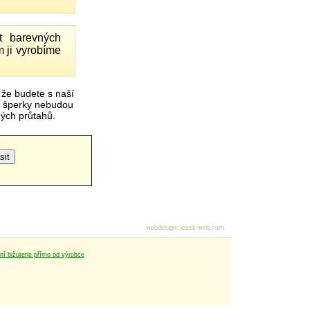
 barevných
 ji vyrobíme
 že budete s naší
é šperky nebudou
čných průtahů.
webdesign
:
jezek-web.com
tní bižuterie přímo od výrobce