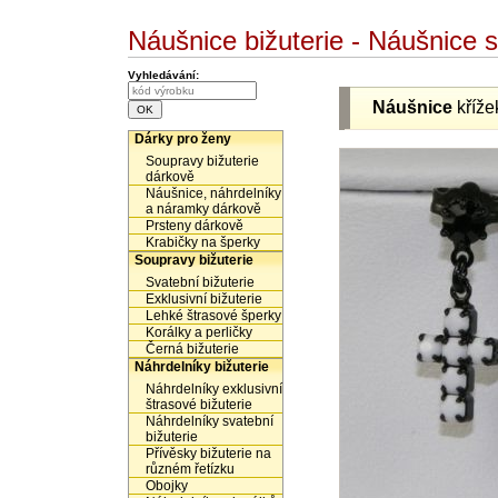
Náušnice bižuterie - Náušnice 
Vyhledávání:
Náušnice
kříže
Dárky pro ženy
Soupravy bižuterie
dárkově
Náušnice, náhrdelníky
a náramky dárkově
Prsteny dárkově
Krabičky na šperky
Soupravy bižuterie
Svatební bižuterie
Exklusivní bižuterie
Lehké štrasové šperky
Korálky a perličky
Černá bižuterie
Náhrdelníky bižuterie
Náhrdelníky exklusivní
štrasové bižuterie
Náhrdelníky svatební
bižuterie
Přívěsky bižuterie na
různém řetízku
Obojky