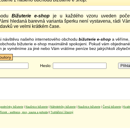
hodu
Bižuterie e-shop
je u každého vzoru uveden počet
Vámi hledaná barevná varianta šperku není vystavena, rádi Vám
davků ve velmi krátkém čase.
i návštěvu našeho internetového obchodu
bižuterie e-shop
a věříme,
mi obchodu bižuterie e-shop maximálně spokojeni. Pokud vám objednan
m je vyměníme za jiné nebo Vám vrátíme peníze bez jakýchkoli zbyte
ibutory
Heslo:
podmínky bižuterie
|
Naušnice bižuterie
|
Náhrdelníky bižuterie
|
Naušnice bižuterie
|
Černá bižuterie
|
Kvali
lístek - wellness, pivo, sauna a pohoda
|
Truhlářství šťastný