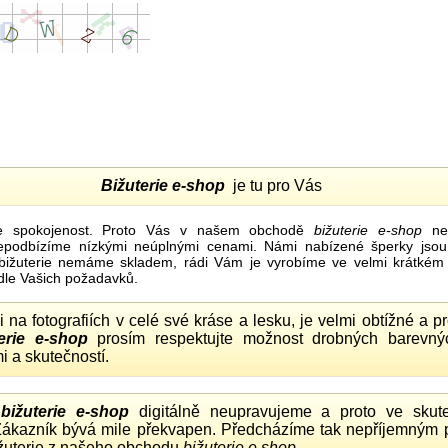
Bižuterie e-shop
je tu pro Vás
e spokojenost. Proto Vás v našem obchodě
bižuterie e-shop
nel
nepodbízíme nízkými neúplnými cenami. Námi nabízené šperky jsou
bižuterie nemáme skladem, rádi Vám je vyrobíme ve velmi krátkém č
dle Vašich požadavků.
ii na fotografiích v celé své kráse a lesku, je velmi obtížné a 
erie e-shop
prosím respektujte možnost drobných barevný
i a skutečností.
o
bižuterie e-shop
digitálně neupravujeme a proto ve skute
 Zákazník bývá mile překvapen. Předcházíme tak nepříjemným
ižuterie z našeho obchodu
bižuterie e shop.