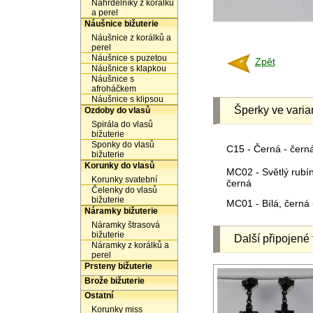
Náhrdelníky z korálků
a perel
Náušnice bižuterie
Náušnice z korálků a
perel
Náušnice s puzetou
Zpět
Náušnice s klapkou
Náušnice s
afroháčkem
Náušnice s klipsou
Šperky ve varia
Ozdoby do vlasů
Spirála do vlasů
bižuterie
Sponky do vlasů
C15 - Černá - čern
bižuterie
Korunky do vlasů
MC02 - Světlý rubín
Korunky svatební
černá
Čelenky do vlasů
bižuterie
MC01 - Bílá, černá 
Náramky bižuterie
Náramky štrasová
bižuterie
Další připojené 
Náramky z korálků a
perel
Prsteny bižuterie
Brože bižuterie
Ostatní
Korunky miss