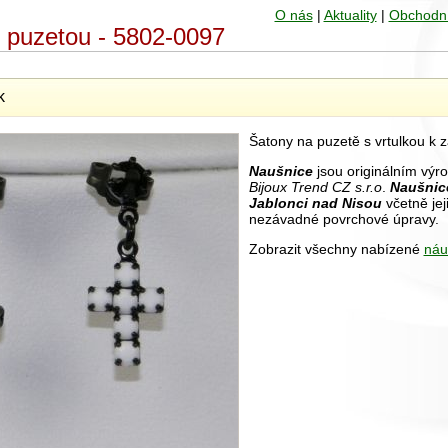
O nás
|
Aktuality
|
Obchodn
s puzetou - 5802-0097
k
Šatony na puzetě s vrtulkou k za
Naušnice
jsou originálním výr
Bijoux Trend CZ s.r.o
.
Naušnic
Jablonci nad Nisou
včetně jej
nezávadné povrchové úpravy.
Zobrazit všechny nabízené
náu