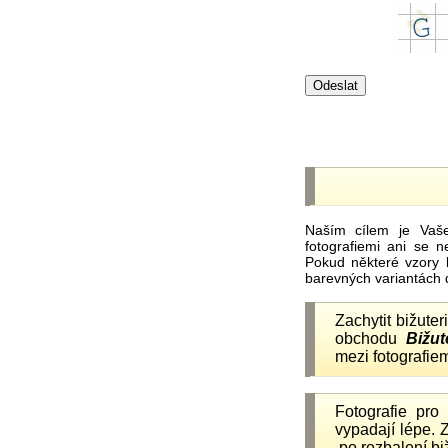
Naším cílem je Vaš
fotografiemi ani se 
Pokud některé vzory 
barevných variantách 
Zachytit bižuter
obchodu
Bižut
mezi fotografiem
Fotografie pr
vypadají lépe.
po rozbalení b