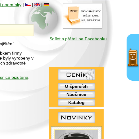
í podmínky
|
|
|
Sdílet s přáteli na Facebooku
jištění.
obkem firmy
e
byly vyrobeny v
ich zdravotně
šnice bižuterie
.
O špercích
Náušnice
Katalog