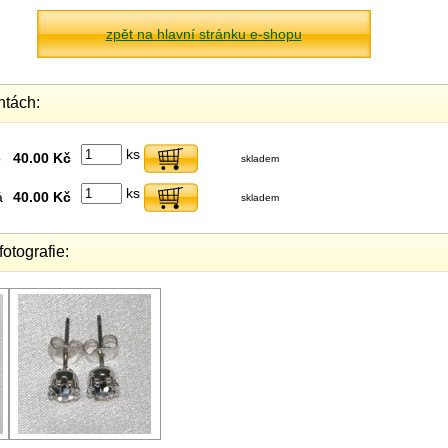
zpět na hlavní stránku e-shopu
ntách:
ks
o
40.00 Kč
skladem
ks
á
40.00 Kč
skladem
fotografie: