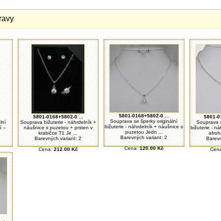
ravy
5801-0168+5802-0 ...
5801-0168+5802-0 ...
5801-0
Souprava se šperky originální
lní
Souprava bižuterie - náhrdelník +
Souprava s
bižuterie - náhrdelník + náušnice s
í –
náušnice s puzetou + prsten v
bižuterie - n
puzetou Jedn ...
krabičce T1 Je ...
afroh
Barevných variant: 2
Barevných variant: 2
Barevn
Cena:
120.00 Kč
Cena:
212.00 Kč
Cen