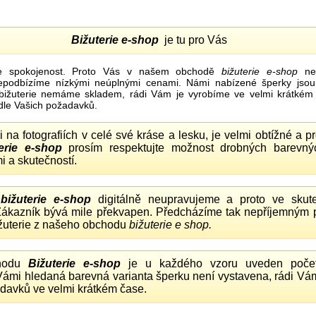
Bižuterie e-shop
je tu pro Vás
e spokojenost. Proto Vás v našem obchodě
bižuterie e-shop
nel
nepodbízíme nízkými neúplnými cenami. Námi nabízené šperky jsou
bižuterie nemáme skladem, rádi Vám je vyrobíme ve velmi krátkém č
dle Vašich požadavků.
ii na fotografiích v celé své kráse a lesku, je velmi obtížné a 
erie e-shop
prosím respektujte možnost drobných barevný
i a skutečností.
o
bižuterie e-shop
digitálně neupravujeme a proto ve skute
 Zákazník bývá mile překvapen. Předcházíme tak nepříjemným
ižuterie z našeho obchodu
bižuterie e shop.
hodu
Bižuterie e-shop
je u každého vzoru uveden počet
Vámi hledaná barevná varianta šperku není vystavena, rádi Vám
davků ve velmi krátkém čase.