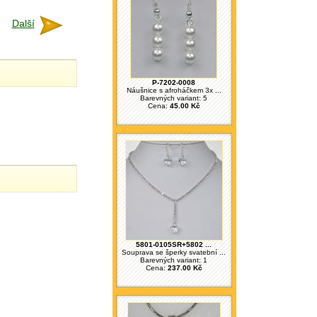
Další
P-7202-0008
Náušnice s afroháčkem 3x ...
Barevných variant: 5
Cena:
45.00 Kč
5801-0105SR+5802 ...
Souprava se šperky svatební ...
Barevných variant: 1
Cena:
237.00 Kč