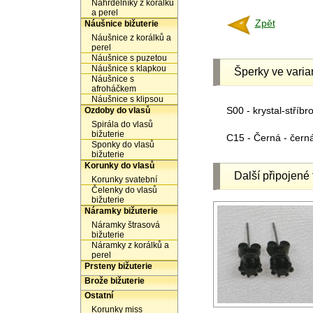
Náhrdelníky z korálků
a perel
Zpět
Náušnice bižuterie
Náušnice z korálků a
perel
Náušnice s puzetou
Náušnice s klapkou
Šperky ve varia
Náušnice s
afroháčkem
Náušnice s klipsou
S00 - krystal-stříbr
Ozdoby do vlasů
Spirála do vlasů
bižuterie
C15 - Černá - čern
Sponky do vlasů
bižuterie
Korunky do vlasů
Další připojené 
Korunky svatební
Čelenky do vlasů
bižuterie
Náramky bižuterie
Náramky štrasová
bižuterie
Náramky z korálků a
perel
Prsteny bižuterie
Brože bižuterie
Ostatní
Korunky miss