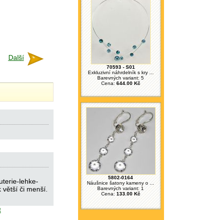
Další
70593 - S01
Exkluzivní náhrdelník s kry ...
Barevných variant: 5
Cena:
644.00 Kč
5802-0164
terie-lehke-
Náušnice šatony kameny o ...
větší či menší.
Barevných variant: 1
Cena:
133.00 Kč
t