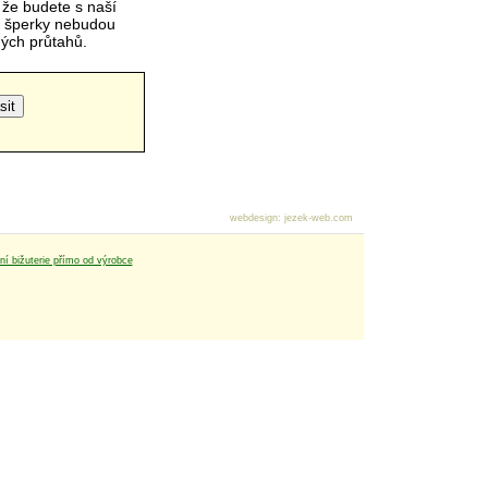
 že budete s naší
é šperky nebudou
čných průtahů.
webdesign
:
jezek-web.com
tní bižuterie přímo od výrobce