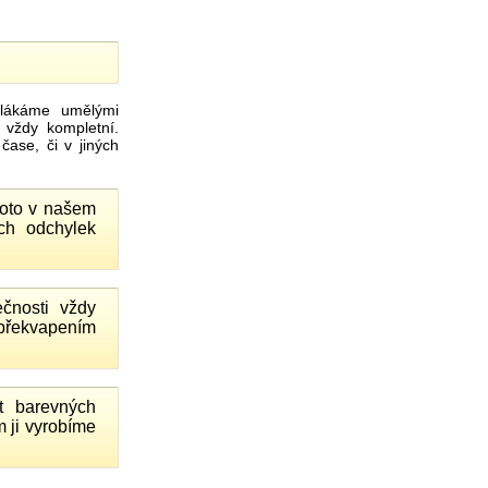
ákáme umělými
 vždy kompletní.
ase, či v jiných
proto v našem
ch odchylek
čnosti vždy
 překvapením
 barevných
 ji vyrobíme