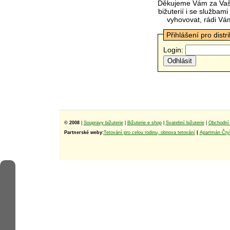
Děkujeme Vám za Vaš
bižuterií i se služba
vyhovovat, rádi Vá
Přihlášení pro distr
Login:
© 2008
|
Soupravy bižuterie
|
Bižuterie e shop
|
Svatební bižuterie
|
Obchodní 
Partnerské weby:
Tetování pro celou rodinu, obnova tetování
|
Apartmán Čtyř