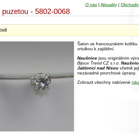
O nás
|
Aktuality
|
Obchodn
s puzetou - 5802-0068
ové
Šaton ve francouzském kotlíku 
vrtulkou k zajištění.
Naušnice
jsou originálním výr
Bijoux Trend CZ s.r.o
.
Naušnic
Jablonci nad Nisou
včetně jej
nezávadné povrchové úpravy.
Zobrazit všechny nabízené
náu