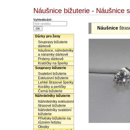
Náušnice bižuterie - Náušnice 
Vyhledávání:
Náušnice
štras
Dárky pro ženy
Soupravy bižuterie
dárkově
Náušnice, náhrdelníky
a náramky dárkově
Prsteny dárkově
Krabičky na šperky
Soupravy bižuterie
Svatební bižuterie
Exklusivní bižuterie
Lehké štrasové šperky
Korálky a perličky
Černá bižuterie
Náhrdelníky bižuterie
Náhrdelníky exklusivní
štrasové bižuterie
Náhrdelníky svatební
bižuterie
Přívěsky bižuterie na
různém řetízku
Obojky