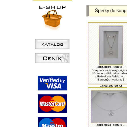
Šperky do soup
5804-0019+5802-0 ...
Souprava se šperky originá
bižuterie v dárkovém balen
přívěsek na řetízku + ...
Barevných variant: 1
Cena:
207.00 Kč
5801-0073+5802-0 ...