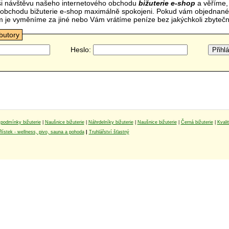
i návštěvu našeho internetového obchodu
bižuterie e-shop
a věříme,
mi obchodu bižuterie e-shop maximálně spokojeni. Pokud vám objednan
m je vyměníme za jiné nebo Vám vrátíme peníze bez jakýchkoli zbyte
ibutory
Heslo:
podmínky bižuterie
|
Naušnice bižuterie
|
Náhrdelníky bižuterie
|
Naušnice bižuterie
|
Černá bižuterie
|
Kvali
lístek - wellness, pivo, sauna a pohoda
|
Truhlářství šťastný