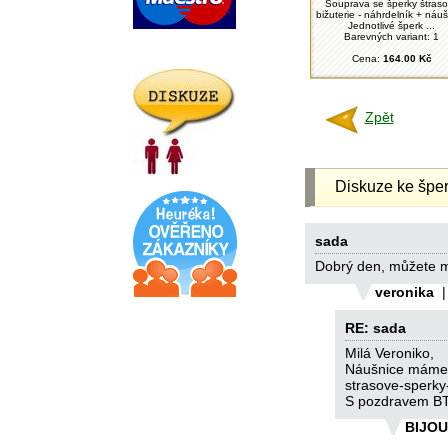
Souprava se šperky štras
bižuterie - náhrdelník + náu
Jednotlivé šperk ...
Barevných variant: 1
Cena:
164.00 Kč
Zpět
Diskuze ke šper
sada
Dobrý den, můžete mi
veronika
RE: sada
Milá Veroniko,
Náušnice máme n
strasove-sperky
S pozdravem BT
BIJO