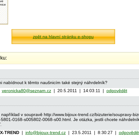
ové
šnice
zpět na hlavní stránku e-shopu
ku:
 nabídnout k těmto naušnicím také stejný náhrdelník?
|
veronicka80@seznam.cz
| 20.5.2011 | 14:03:11 |
odpovědět
apříklad v soupravě http://www.bijoux-trend.cz/bizuterie/soupravy-bizu
-5801-0168-s005802-0068-s00.html. Je otázka, jestli chcete náhrdelník 
.
UX-TREND
|
info@bijoux-trend.cz
| 23.5.2011 | 8:30:27 |
odpovědě