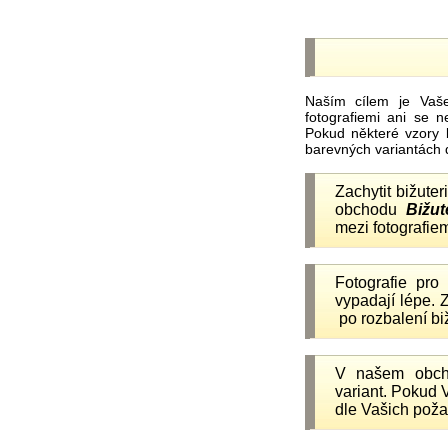
Naším cílem je Vaš
fotografiemi ani se 
Pokud některé vzory 
barevných variantách 
Zachytit bižuter
obchodu
Bižut
mezi fotografiem
Fotografie pr
vypadají lépe.
po rozbalení b
V našem obc
variant. Pokud 
dle Vašich poža