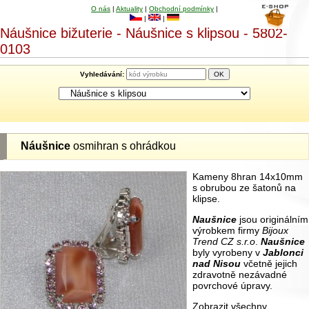
O nás
|
Aktuality
|
Obchodní podmínky
|
|
|
Náušnice bižuterie - Náušnice s klipsou - 5802-
0103
Vyhledávání:
Náušnice
osmihran s ohrádkou
Kameny 8hran 14x10mm
s obrubou ze šatonů na
klipse.
Naušnice
jsou originálním
výrobkem firmy
Bijoux
Trend CZ s.r.o
.
Naušnice
byly vyrobeny v
Jablonci
nad Nisou
včetně jejich
zdravotně nezávadné
povrchové úpravy.
Zobrazit všechny