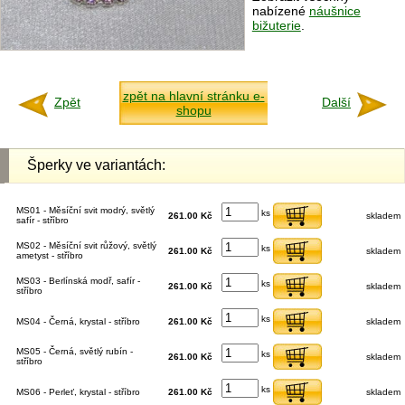
nabízené
náušnice
bižuterie
.
zpět na hlavní stránku e-
Zpět
Další
shopu
Šperky ve variantách:
MS01 - Měsíční svit modrý, světlý
ks
261.00 Kč
skladem
safír - stříbro
MS02 - Měsíční svit růžový, světlý
ks
261.00 Kč
skladem
ametyst - stříbro
MS03 - Berlínská modř, safír -
ks
261.00 Kč
skladem
stříbro
ks
MS04 - Černá, krystal - stříbro
261.00 Kč
skladem
MS05 - Černá, světlý rubín -
ks
261.00 Kč
skladem
stříbro
ks
MS06 - Perleť, krystal - stříbro
261.00 Kč
skladem