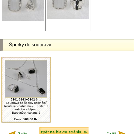
Šperky do soupravy
5801-0163+5802-0 ...
Souprava se šperky originální
bižuterie - náhrdelník + prsten +
naušnice s klipso ...
Barevných variant: 5
Cena:
560.00 Kč
zpět na hlavní stránku e-
Zpět
Další