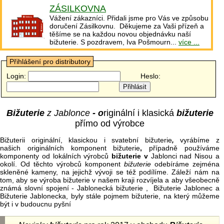
ZÁSILKOVNA
Vážení zákazníci. Přidali jsme pro Vás ve způsobu
doručení Zásilkovnu. Děkujeme za Vaši přízeň a
těšíme se na každou novou objednávku naší
bižuterie. S pozdravem, Iva Pošmourn...
více ...
Přihlášení pro distributory
Login:
Heslo:
Bižuterie
z Jablonce
- o
riginální i klasická
bižuterie
přímo od výrobce
Bižuterii originální, klasickou i svatební bižuterie
,
vyrábíme z
našich originálních komponent bižuterie
,
případně používáme
komponenty od lokálních výrobců
bižuterie v
Jablonci nad Nisou a
okolí. Od těchto výrobců komponent
bižuterie
odebíráme zejména
skleněné kameny, na jejichž vývoji se též podílíme. Záleží nám na
tom, aby se výroba bižuterie v našem kraji rozvíjela a aby všeobecně
známá slovní spojení - Jablonecká bižuterie , Bižuterie Jablonec a
Bižuterie Jablonecka, byly stále pojmem bižuterie, na který můžeme
být i v budoucnu pyšní