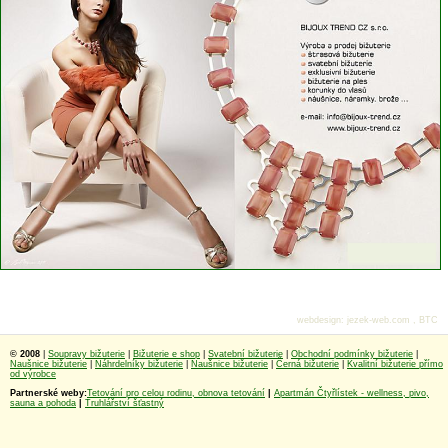
webdesign
:
jezek-web.com
,
BTC
© 2008
|
Soupravy bižuterie
|
Bižuterie e shop
|
Svatební bižuterie
|
Obchodní podmínky bižuterie
|
Naušnice bižuterie
|
Náhrdelníky bižuterie
|
Naušnice bižuterie
|
Černá bižuterie
|
Kvalitní bižuterie přímo
od výrobce
Partnerské weby:
Tetování pro celou rodinu, obnova tetování
|
Apartmán Čtyřlístek - wellness, pivo,
sauna a pohoda
|
Truhlářství šťastný