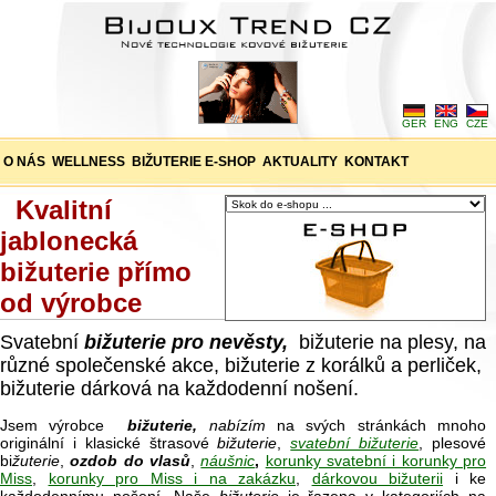
GER
ENG
CZE
O NÁS
WELLNESS
BIŽUTERIE E-SHOP
AKTUALITY
KONTAKT
Kvalitní
jablonecká
bižuterie přímo
od výrobce
Svatební
bižuterie pro nevěsty,
bižuterie na plesy, na
různé společenské akce, bižuterie z korálků a perliček,
bižuterie dárková na každodenní nošení.
Jsem výrobce
bižuterie,
nabízím
na svých stránkách mnoho
originální i klasické štrasové
bižuterie
,
svatební bižuterie
, plesové
bi
žuterie
,
ozdob do vlasů
,
náušnic
,
korunky svatební i korunky pro
Miss
,
korunky pro Miss i na zakázku
,
dárkovou bižuterii
i ke