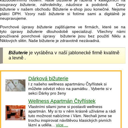
každodennímu nošení. Naše
bižuterie
je řazena v kategoriích na
soupravy bižuterie
,
náhrdelníky
,
náušnice
a podobně. Ceny
bižuterie
v našem obchodu Bižuterie e-shop jsou konečné. Nejsme
plátci DPH. Vzory naší
bižuterie
si fotíme sami a digitálně je
neupravujeme.
Povrchové úpravy
bižuterie
zajišťujeme ve firmách, které se na
tyto úpravy
bižuterie
dlouhodobě specializují. Všechny námi
používané povrchové úpravy bižuterie jsou bez použití Niklu a
Niklových slitin. Naše bižuterie je zdravotně nezávadná.
Bižuterie
je vyráběna v naší jablonecké firmě kvalitně
a levně .
Dárková bižuterie
I z našeho wellness apartmánu Čtyřlístek si
můžete odvézt něco na památku . Vyberte si v
sekci Dárky pro ženy
Wellness Apartmán Čtyřlístek
Vlastními silami jsme si postavili wellness
apartmán. My si to v něm krásně užíváme a rádi
tuto možnost nabízíme i Vám. Nechali jsme se
trochu inspirovat návštěvou klasických pivních
lázní a uděla...
více ...