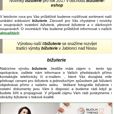
Novinky
bižuterie
pro rok 2017 v obchodu
Bižuterie-
eshop
V letošním roce pro Vás průběžně budeme rozšiřovat sortiment naší
unikátní exklusivní
bižuterie
. Zároveň pro Vás chystáme i novinky
v soupravách svatební
bižuterie, plesové bižuterie a v dárkových
soupravách.
O novinkách Vás budeme průběžně informovat v našich
aktualitách
.
Výrobou naší #
bižuterie
se snažíme rozvíjet
tradici výroby
bižuterie
v Jablonci nad Nisou
bižuterie
Nabízíme výrobu
bižuterie
. Jestliže máte zájem o tento typ
spolupráce, zašlete nám informace o Vašich představách přímo
kontaktujte telefonicky či e-mailem. , které Vás dozajista mile
překvapí cenami pro
bižuterie
a jednoduchým způsobem jak bižuterii
objednávat přímo z našeho webu. Veškeré fotografie
bižuterie
i
ostatní dokumenty jsou Vám k disposici a budeme rádi když je
budete šířit a propagovat. V případě zájmu Vám rádi poskytneme i
obrázky
bižuterie
v tiskové kvalitě.