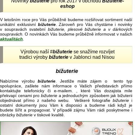
Novinky
bižuterie
pro rok 2017 v obchodu
Bižuterie-
eshop
V letošním roce pro Vás průběžně budeme rozšiřovat sortiment naší
unikátní exklusivní
bižuterie
. Zároveň pro Vás chystáme i novinky
v soupravách svatební
bižuterie, plesové bižuterie a v dárkových
soupravách.
O novinkách Vás budeme průběžně informovat v našich
aktualitách
.
Výrobou naší #
bižuterie
se snažíme rozvíjet
tradici výroby
bižuterie
v Jablonci nad Nisou
bižuterie
Nabízíme výrobu
bižuterie
. Jestliže máte zájem o tento typ
spolupráce, zašlete nám informace o Vašich představách přímo
kontaktujte telefonicky či e-mailem. , které Vás dozajista mile
překvapí cenami pro
bižuterie
a jednoduchým způsobem jak bižuterii
objednávat přímo z našeho webu. Veškeré fotografie
bižuterie
i
ostatní dokumenty jsou Vám k disposici a budeme rádi když je
budete šířit a propagovat. V případě zájmu Vám rádi poskytneme i
obrázky
bižuterie
v tiskové kvalitě.