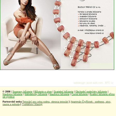
webdesign
:
jezek-web.com
,
BTC cz
© 2008
|
Soupravy bižuterie
|
Bižuterie e shop
|
Svatební bižuterie
|
Obchodní podmínky bižuterie
|
Naušnice bižuterie
|
Náhrdelníky bižuterie
|
Naušnice bižuterie
|
Černá bižuterie
|
Kvalitní bižuterie přímo
od výrobce
Partnerské weby:
Tetování pro celou rodinu, obnova tetování
|
Apartmán Čtyřlístek - wellness, pivo,
sauna a pohoda
|
Truhlářství šťastný