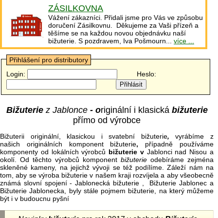
ZÁSILKOVNA
Vážení zákazníci. Přidali jsme pro Vás ve způsobu
doručení Zásilkovnu. Děkujeme za Vaši přízeň a
těšíme se na každou novou objednávku naší
bižuterie. S pozdravem, Iva Pošmourn...
více ...
Přihlášení pro distributory
Login:
Heslo:
Bižuterie
z Jablonce
- o
riginální i klasická
bižuterie
přímo od výrobce
Bižuterii originální, klasickou i svatební bižuterie
,
vyrábíme z
našich originálních komponent bižuterie
,
případně používáme
komponenty od lokálních výrobců
bižuterie v
Jablonci nad Nisou a
okolí. Od těchto výrobců komponent
bižuterie
odebíráme zejména
skleněné kameny, na jejichž vývoji se též podílíme. Záleží nám na
tom, aby se výroba bižuterie v našem kraji rozvíjela a aby všeobecně
známá slovní spojení - Jablonecká bižuterie , Bižuterie Jablonec a
Bižuterie Jablonecka, byly stále pojmem bižuterie, na který můžeme
být i v budoucnu pyšní