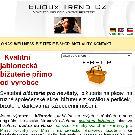
GER
ENG
CZE
O NÁS
WELLNESS
BIŽUTERIE E-SHOP
AKTUALITY
KONTAKT
Kvalitní
jablonecká
bižuterie přímo
od výrobce
Svatební
bižuterie pro nevěsty,
bižuterie na plesy, na
různé společenské akce, bižuterie z korálků a perliček,
bižuterie dárková na každodenní nošení.
Jsem výrobce
bižuterie,
nabízím
na svých stránkách mnoho
originální i klasické štrasové
bižuterie
,
svatební bižuterie
, plesové
bi
žuterie
,
ozdob do vlasů
,
náušnic
,
korunky svatební i korunky pro
Miss
,
korunky pro Miss i na zakázku
,
dárkovou bižuterii
i ke