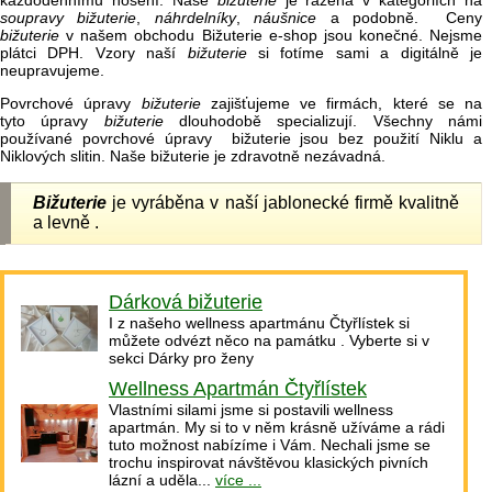
každodennímu nošení. Naše
bižuterie
je řazena v kategoriích na
soupravy bižuterie
,
náhrdelníky
,
náušnice
a podobně. Ceny
bižuterie
v našem obchodu Bižuterie e-shop jsou konečné. Nejsme
plátci DPH. Vzory naší
bižuterie
si fotíme sami a digitálně je
neupravujeme.
Povrchové úpravy
bižuterie
zajišťujeme ve firmách, které se na
tyto úpravy
bižuterie
dlouhodobě specializují. Všechny námi
používané povrchové úpravy bižuterie jsou bez použití Niklu a
Niklových slitin. Naše bižuterie je zdravotně nezávadná.
Bižuterie
je vyráběna v naší jablonecké firmě kvalitně
a levně .
Dárková bižuterie
I z našeho wellness apartmánu Čtyřlístek si
můžete odvézt něco na památku . Vyberte si v
sekci Dárky pro ženy
Wellness Apartmán Čtyřlístek
Vlastními silami jsme si postavili wellness
apartmán. My si to v něm krásně užíváme a rádi
tuto možnost nabízíme i Vám. Nechali jsme se
trochu inspirovat návštěvou klasických pivních
lázní a uděla...
více ...