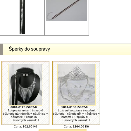
Šperky do soupravy
6801-0129+5802-0 ...
5801-0158+5802-0 ...
Souprava luxusní štrasové
Luxusní souprava svatební
bižuterie náhrdelník + náušnice +
bižuterie - náhrdelník + náušnice +
náramek + korunka ...
náramek + spirály d ...
Barevných variant: 1
Barevných variant: 1
Cena:
902.00 Kč
Cena:
1264.00 Kč