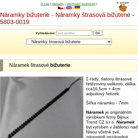
O nás
|
Aktuality
|
Obchodní podmínky
|
|
|
Náramky bižuterie - Náramky štrasová bižuterie -
5803-0019
Vyhledávání:
Náramek štrasové
bižuterie
2-řadý, šatony štrasové
řetězoviny velikosti, délka
cca16,5cm + 4cm
adjustový řetízek.
Šířka náramku - 7mm
Náramek
je originálním
výrobkem firmy Bijoux
Trend CZ s.r.o.
Náramek
byl vyroben v Jablonci nad
Nisou včetně své,
zdravotně nezávadné