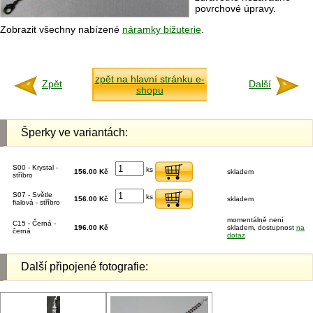
povrchové úpravy.
Zobrazit všechny nabízené
náramky bižuterie
.
zpět na hlavní stránku e-
Zpět
Další
shopu
Šperky ve variantách:
S00 - Krystal -
ks
156.00 Kč
skladem
stříbro
S07 - Světle
ks
156.00 Kč
skladem
fialová - stříbro
momentálně není
C15 - Černá -
196.00 Kč
skladem, dostupnost
na
černá
dotaz
Další připojené fotografie: