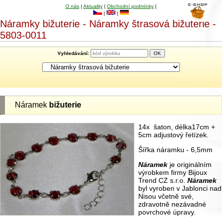
O nás
|
Aktuality
|
Obchodní podmínky
|
|
|
Náramky bižuterie - Náramky štrasová bižuterie -
5803-0011
Vyhledávání:
Náramek
bižuterie
14x šaton, délka17cm +
5cm adjustový řetízek.
Šířka náramku - 6,5mm
Náramek
je originálním
výrobkem firmy Bijoux
Trend CZ s.r.o.
Náramek
byl vyroben v Jablonci nad
Nisou včetně své,
zdravotně nezávadné
povrchové úpravy.