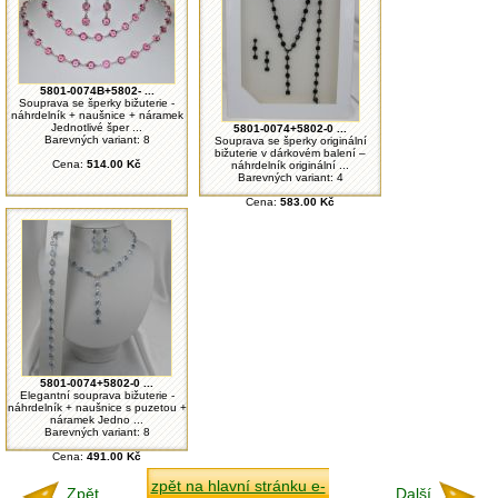
5801-0074B+5802- ...
Souprava se šperky bižuterie -
náhrdelník + naušnice + náramek
Jednotlivé šper ...
5801-0074+5802-0 ...
Barevných variant: 8
Souprava se šperky originální
bižuterie v dárkovém balení –
Cena:
514.00 Kč
náhrdelník originální ...
Barevných variant: 4
Cena:
583.00 Kč
5801-0074+5802-0 ...
Elegantní souprava bižuterie -
náhrdelník + naušnice s puzetou +
náramek Jedno ...
Barevných variant: 8
Cena:
491.00 Kč
zpět na hlavní stránku e-
Zpět
Další