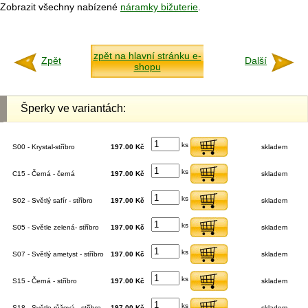
Zobrazit všechny nabízené
náramky bižuterie
.
zpět na hlavní stránku e-
Zpět
Další
shopu
Šperky ve variantách:
ks
S00 - Krystal-stříbro
197.00 Kč
skladem
ks
C15 - Černá - černá
197.00 Kč
skladem
ks
S02 - Světlý safír - stříbro
197.00 Kč
skladem
ks
S05 - Světle zelená- stříbro
197.00 Kč
skladem
ks
S07 - Světlý ametyst - stříbro
197.00 Kč
skladem
ks
S15 - Černá - stříbro
197.00 Kč
skladem
ks
S18 - Světle růžová - stříbro
197.00 Kč
skladem