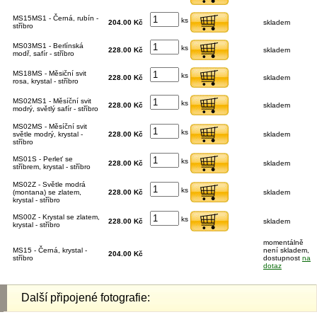
MS15MS1 - Černá, rubín -
ks
204.00 Kč
skladem
stříbro
MS03MS1 - Berlínská
ks
228.00 Kč
skladem
modř, safír - stříbro
MS18MS - Měsiční svit
ks
228.00 Kč
skladem
rosa, krystal - stříbro
MS02MS1 - Měsíční svit
ks
228.00 Kč
skladem
modrý, světlý safír - stříbro
MS02MS - Měsíční svit
ks
světle modrý, krystal -
228.00 Kč
skladem
stříbro
MS01S - Perleť se
ks
228.00 Kč
skladem
stříbrem, krystal - stříbro
MS02Z - Světle modrá
ks
(montana) se zlatem,
228.00 Kč
skladem
krystal - stříbro
MS00Z - Krystal se zlatem,
ks
228.00 Kč
skladem
krystal - stříbro
momentálně
MS15 - Černá, krystal -
není skladem,
204.00 Kč
stříbro
dostupnost
na
dotaz
Další připojené fotografie: