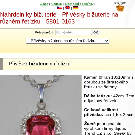
O nás
|
Aktuality
|
Obchodní podmínky
|
|
|
Náhrdelníky bižuterie - Přívěsky bižuterie na
různém řetízku - 5801-0163
Vyhledávání:
Přívěsek
bižuterie
na řetízku
Kámen 8hran 10x10mm s
obrubou ze štrasového
řetízku se šatony
Délka
řetízku:
42cm+7cm
adjustový řetízek.
Celková velikost
přívěsku:
cca 1,5 x 2,5cm
Šperk
je originálním
výrobkem firmy Bijoux
Trend CZ s.r.o.
Šperk
byl