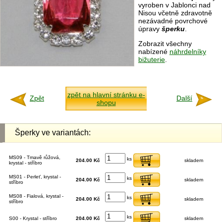
vyroben v Jablonci nad
Nisou včetně zdravotně
nezávadné povrchové
úpravy
šperku
.
Zobrazit všechny
nabízené
náhrdelníky
bižuterie
.
zpět na hlavní stránku e-
Zpět
Další
shopu
Šperky ve variantách:
MS09 - Tmavě růžová,
ks
204.00 Kč
skladem
krystal - stříbro
MS01 - Perleť, krystal -
ks
204.00 Kč
skladem
stříbro
MS08 - Fialová, krystal -
ks
204.00 Kč
skladem
stříbro
ks
S00 - Krystal - stříbro
204.00 Kč
skladem