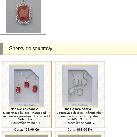
Šperky do soupravy
5801-0163+5802-0 ...
5801-0163+5802-0 ...
Souprava bižuterie - náhrdelník +
Souprava bižuterie - náhrdelník +
náušnice s puzetou v krabičce T1
náušnice s puzetou + prsten v
Jednotlivé ...
krabičce T1 Je ...
Barevných variant: 12
Barevných variant: 7
Cena:
459.00 Kč
Cena:
608.00 Kč